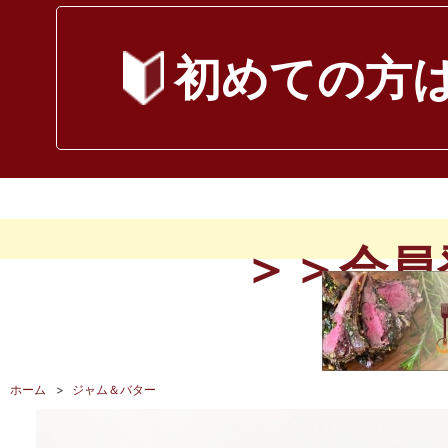
初めて
の方
＞＞会員
ホーム
>
ジャム＆バター