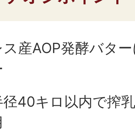
レス産AOP発酵バタ
ー
半径40キロ以内で搾
用