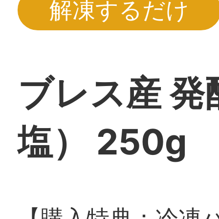
解凍するだけ
ブレス産 発
塩） 250g
【購入特典：冷凍