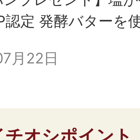
P認定 発酵バターを
07月22日
イチオシポイント