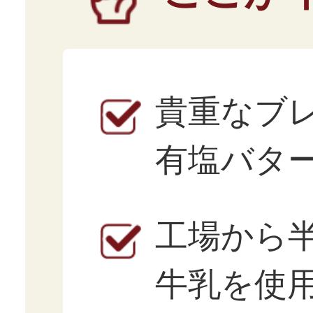
貴重なブ
有塩バタ
工場から
牛乳を使