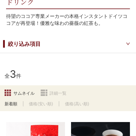
ドリンク
待望のココア専業メーカーの本格インスタントドイツコ
コアが再登場！優雅な味わの薔薇の紅茶も。
絞り込み項目
3
全
件
サムネイル
詳細一覧
新着順
価格(安い順)
価格(高い順)