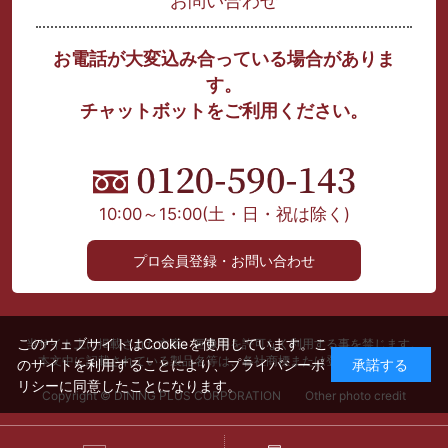
お問い合わせ
お電話が大変込み合っている場合がありま
す。
チャットボットをご利用ください。
10:00～15:00
(土・日・祝は除く)
プロ会員登録・お問い合わせ
このウェブサイトはCookieを使用しています。こ
当サイト上に掲載された文章、画像等を許可なく利用する事を禁じます。
本文中に記載されている製品名等は、各社商標または登録商標です。
のサイトを利用することにより、
プライバシーポ
承諾する
リシー
に同意したことになります。
Copyright © DINING PLUS CORPORATION Other photo credit