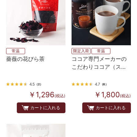
常温
限定入荷
常温
薔薇の花びら茶
ココア専門メーカーの
こだわりココア（スプ
レードライ製法） 250g
4.5
4.7
（2）
（6）
￥1,296
￥1,800
(税込)
(税込)
カートに入れる
カートに入れる