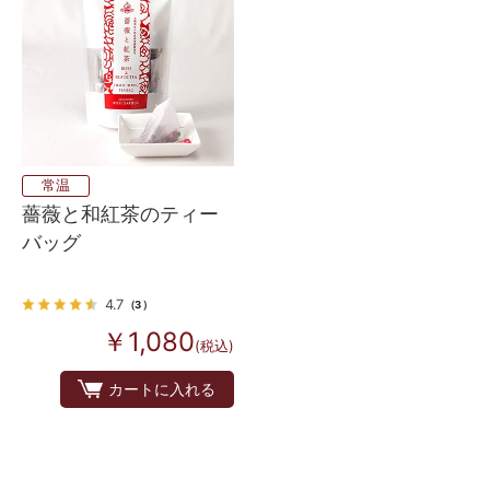
常温
薔薇と和紅茶のティー
バッグ
4.7
（3）
￥1,080
(税込)
カートに入れる