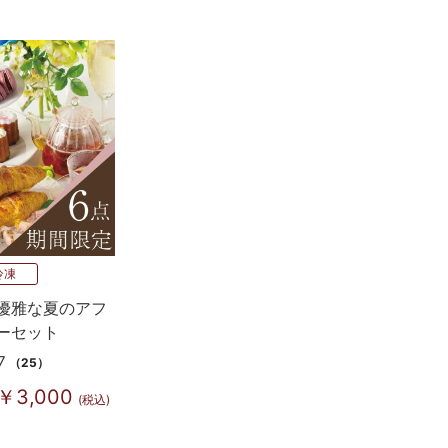
冷凍
優雅な夏のアフ
ーセット
7
（25）
￥3,000
(税込)