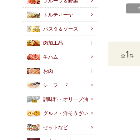
フルーツ＆野菜
トルティーヤ
パスタ＆ソース
肉加工品
1
全
件
生ハム
お肉
シーフード
調味料・オリーブ油
グルメ・洋そうざい
セットなど