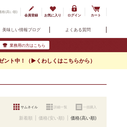
格(高い順)
会員登録
お気に入り
ログイン
カート
美味しい情報ブログ
よくある質問
業務用の方はこちら
ゼント中！（▶くわしくはこちらから）
サムネイル
詳細一覧
一括購入
新着順
価格(安い順)
価格(高い順)