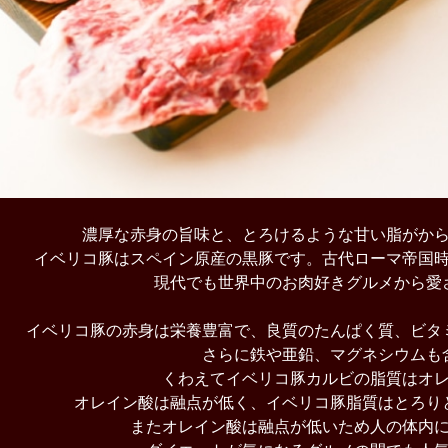
濃厚な赤身の旨味と、とろけるような甘い脂がか
イベリコ豚はスペイン原産の黒豚です。古代ローマ帝国
現代でも世界中のお肉好きグルメから愛
イベリコ豚の赤身は栄養豊富で、良質のたんぱく質、ビタ
さらに鉄や亜鉛、マグネシウムも
くわえてイベリコ豚カルビの脂質はオ
オレイン酸は融点が低く、イベリコ豚脂質はとろり
またオレイン酸は融点が低いため人の体内