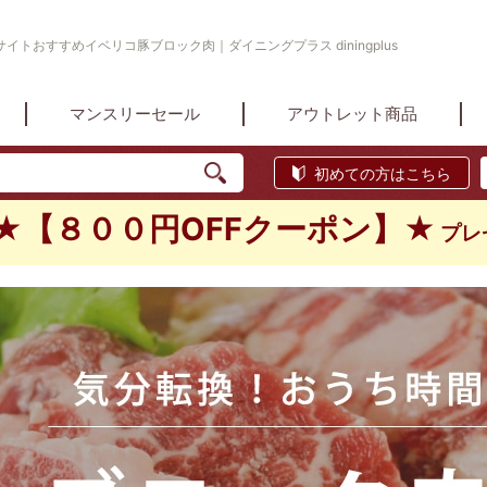
トおすすめイベリコ豚ブロック肉｜ダイニングプラス diningplus
マンスリーセール
アウトレット商品
初めての方はこちら
★【８００円OFFクーポン】★
プレ