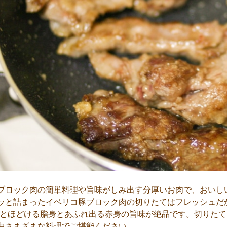
ブロック肉の簡単料理や旨味がしみ出す分厚いお肉で、おいし
ッと詰まったイベリコ豚ブロック肉の切りたてはフレッシュだ
りとほどける脂身とあふれ出る赤身の旨味が絶品です。切りた
中さまざまな料理でご堪能ください。