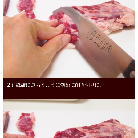
２）繊維に逆らうように斜めに削ぎ切りに。