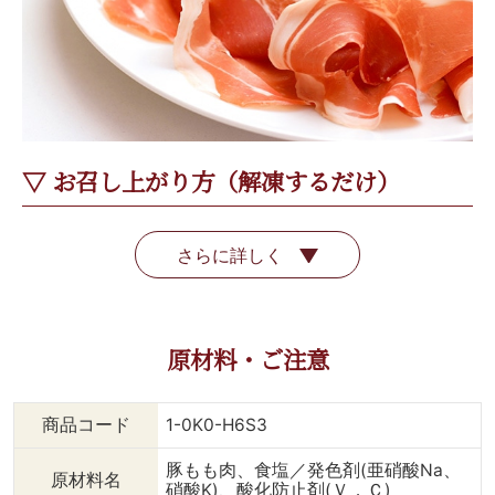
▽ お召し上がり方（解凍するだけ）
さらに詳しく
原材料・ご注意
商品コード
1-0K0-H6S3
豚もも肉、食塩／発色剤(亜硝酸Na、
原材料名
硝酸K)、酸化防止剤(Ｖ．Ｃ)