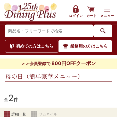
ログイン
カート
メニュー
初めて
の方はこちら
業務用
の方はこちら
800円OFFクーポン
＞＞会員登録で
母の日（簡単豪華メニュー）
2
全
件
詳細一覧
サムネイル