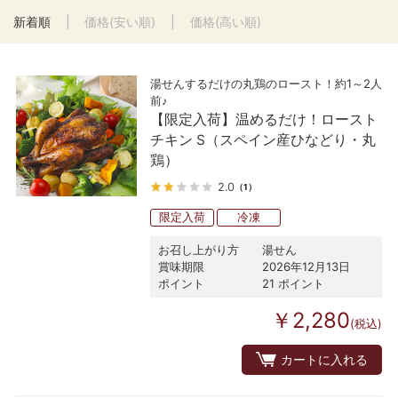
新着順
価格(安い順)
価格(高い順)
湯せんするだけの丸鶏のロースト！約1～2人
前♪
【限定入荷】温めるだけ！ロースト
チキン S（スペイン産ひなどり・丸
鶏）
2.0
（1）
限定入荷
冷凍
お召し上がり方
湯せん
賞味期限
2026年12月13日
ポイント
21 ポイント
￥2,280
(税込)
カートに入れる