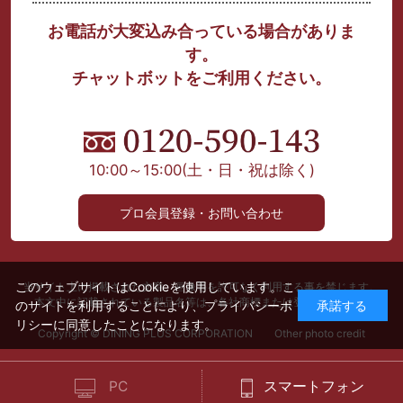
お電話が大変込み合っている場合がありま
す。
チャットボットをご利用ください。
10:00～15:00
(土・日・祝は除く)
プロ会員登録・お問い合わせ
このウェブサイトはCookieを使用しています。こ
当サイト上に掲載された文章、画像等を許可なく利用する事を禁じます。
本文中に記載されている製品名等は、各社商標または登録商標です。
のサイトを利用することにより、
プライバシーポ
承諾する
リシー
に同意したことになります。
Copyright © DINING PLUS CORPORATION Other photo credit
PC
スマートフォン