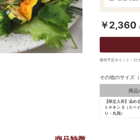
￥2,360
獲得予定ポイント：21
その他のサイズ（
商品
【限定入荷】温め
トチキン S（スペ
り・丸鶏）
商品特徴