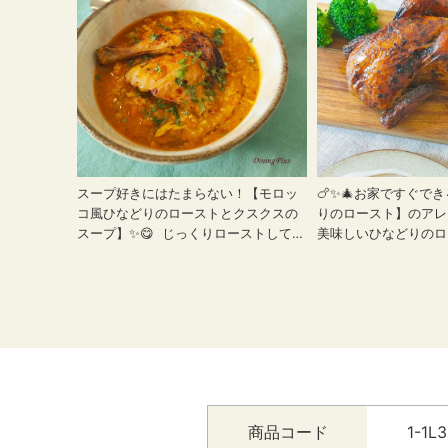
スープ好きにはたまらない！【モロッ
🍗✨🎄お家ですぐで
コ風ひなどりのローストとクスクスの
りのロースト】のアレ
スープ】✨️😋 じっくりローストして味
美味しいひなどりのロ
の染み込んだ ひなどり（プーサン）🍗
工夫でさらに美味しく
を丸ごと使った、 具沢山のあったかレ
ご紹介。 はちみつバ
シピをご紹介します。 クスクスは粒状
ブンで15分。 はちみ
のパスタで、 野菜や肉類を煮込んだス
の美味しさがプラスさ
ープをかけた 北アフリカやフランスで
の中に広がります😋✨
よく食べられる料理です。 野菜はカボ
も一緒に焼けば、 お
チャやカブなどを加えてもOK👍 スパイ
い豪華なディナーの出
スもお家にあるものを自由に加えて 好
野菜はあらかじめレン
みの味に仕上げてください😆🎵 仕上げ
しておけば 時短になります
商品コード
1-1L
にたっぷりのパセリとレモンオイルを
----------------