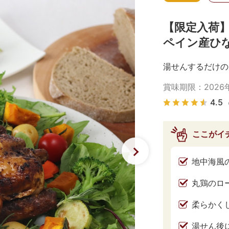
【限定入荷
ペイン産ひ
湯せんするだけの
賞味期限：
2026
4.5
ここがイ
地中海風
丸鶏のロ
柔らかく
湯せん後