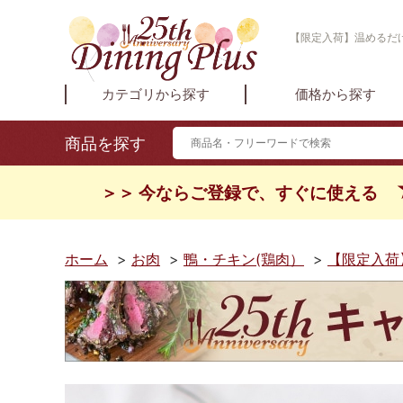
【限定入荷】温めるだけ！
カテゴリから探す
価格から探す
商品を探す
＞＞ 今ならご登録で、すぐに使える
ホーム
>
お肉
>
鴨・チキン(鶏肉）
>
【限定入荷