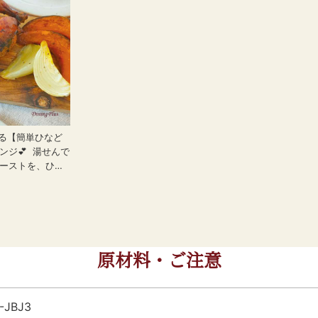
きる【簡単ひなど
ンジ💕 湯せんで
ーストを、ひと
仕上げる方法を
ターを塗ってオー
つの甘さとバター
れて、優しく口
️ お好きなお野菜
休みの日に食べた
原材料・ご注意
来あがり。 固い
チンで柔らかく
👍 --------
3-JBJ3
-- ⇒「ひなどりのロー