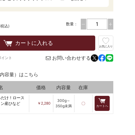
数量：
(税込)
カートに入れる
お気に入り
お問い合わせする
ポイント
内容量）はこちら
名
価格
内容量
在庫
るだけ！ロース
300g～
イン産ひなど
￥2,280
〇
350g未満
カートへ