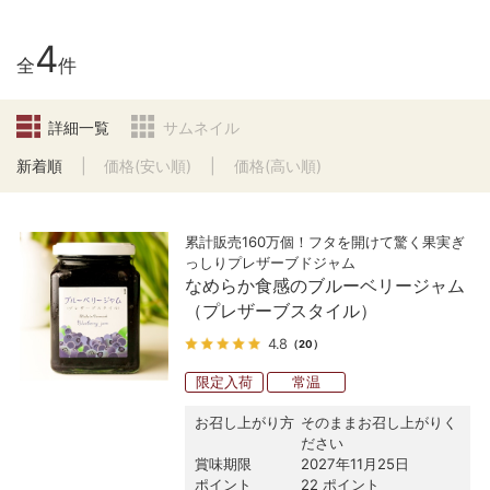
4
全
件
詳細一覧
サムネイル
新着順
価格(安い順)
価格(高い順)
累計販売160万個！フタを開けて驚く果実ぎ
っしりプレザーブドジャム
なめらか食感のブルーベリージャム
（プレザーブスタイル）
4.8
（20）
限定入荷
常温
お召し上がり方
そのままお召し上がりく
ださい
賞味期限
2027年11月25日
ポイント
22 ポイント