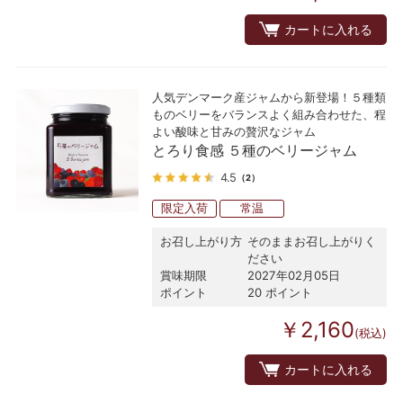
カートに入れる
人気デンマーク産ジャムから新登場！５種類
ものベリーをバランスよく組み合わせた、程
よい酸味と甘みの贅沢なジャム
とろり食感 ５種のベリージャム
4.5
（2）
限定入荷
常温
お召し上がり方
そのままお召し上がりく
ださい
賞味期限
2027年02月05日
ポイント
20 ポイント
￥2,160
(税込)
カートに入れる