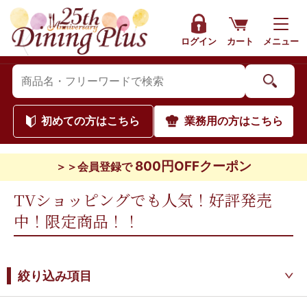
ログイン
カート
メニュー
初めて
の方はこちら
業務用
の方はこちら
800円OFFクーポン
＞＞会員登録で
TVショッピングでも人気！好評発売
中！限定商品！！
絞り込み項目