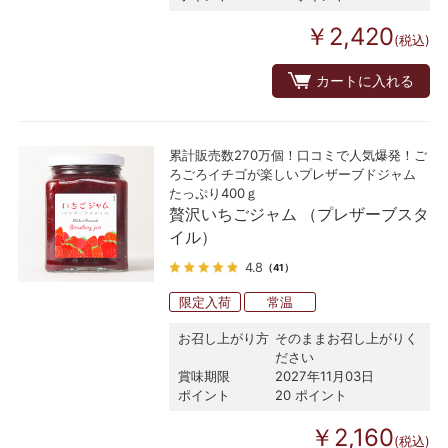
￥2,420
(税込)
カートに入れる
累計販売数270万個！口コミで人気爆発！ご
ろごろイチゴが楽しいプレザーブドジャム
たっぷり400ｇ
贅沢いちごジャム （プレザーブスタ
イル）
4.8
（41）
限定入荷
常温
お召し上がり方
そのままお召し上がりく
ださい
賞味期限
2027年11月03日
ポイント
20 ポイント
￥2,160
(税込)