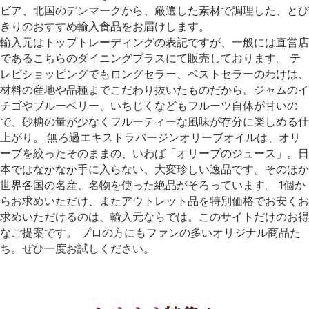
ビア、北国のデンマークから、厳選した素材で調理した、とび
きりのおすすめ輸入食品をお届けします。
輸入元はトップトレーディングの表記ですが、一般には直営店
であるこちらのダイニングプラスにて販売しております。 テ
レビショッピングでもロングセラー、ベストセラーのわけは、
材料の産地や品種までこだわり抜いたものだから。ジャムのイ
チゴやブルーベリー、いちじくなどもフルーツ自体が甘いの
で、砂糖の量が少なくフルーティーな風味が存分に楽しめる仕
上がり。 無ろ過エキストラバージンオリーブオイルは、オリ
ーブを絞ったそのままの、いわば「オリーブのジュース」。日
本ではなかなか手に入らない、大変珍しい逸品です。そのほか
世界各国の名産、名物を使った絶品がそろっています。 1個か
らお求めいただけ、またアウトレット品を特別価格でお安くお
求めいただけるのは、輸入元ならでは。このサイトだけのお得
なご提案です。 プロの方にもファンの多いオリジナル商品た
ち。ぜひ一度お試しください。