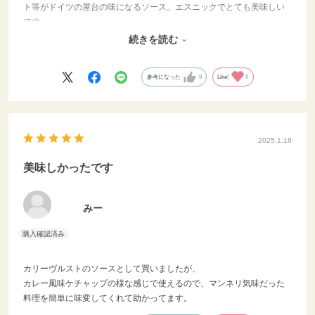
ト等がドイツの屋台の味になるソース。エスニックでとても美味しい
塩、胡椒
です。
さじ1 【調理手
他にも気になる食材がたくさん。ダイニングプラスさんをはじめて利
続きを読む
肉の脂身が多い
用しました。これからもいろいろと試していきたいです。
取りとる。 （
いても構いませ
参考になった
0
Like!
0
とただただ脂が
でひたひたにな
ため） ②豚肉
のスパイスを合
をすり込み、ラ
2025.1.18
で冷蔵庫で一晩
美味しかったです
（ドリップが出
前にクッキング
水分を拭き取る
みー
を中火で熱して
ひき、7～10分
表面全体に焼き
肉を取り出す。
にぶつ切りした
カリーヴルストのソースとして買いましたが、
んじん、玉ねぎ
カレー風味ケチャップの様な感じで使えるので、マンネリ気味だった
鍋底についた焦
料理を簡単に味変してくれて助かってます。
取りながら軽く