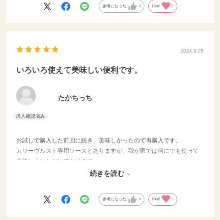
（香味野菜は旨
参考になった
0
Like!
0
けの役割で使用
⑤豚肉を鍋に戻
し、160℃のオ
時間半加熱。その
2024.9.25
に温度を下げて
30分蓋をした
いろいろ使えて美味しい便利です。
⑥肉を取り出し
クなどを使って
⑦ＢＢＱソース
たかちっち
混ぜ合わせる。
理した鍋から野
して、鍋底につ
を絡め取りなが
お試しで購入した前回に続き、美味しかったので再購入です。
ースがフツフツ
カリーヴルスト専用ソースとありますが、我が家では何にでも使って
煮詰めて旨味ア
美味しくいただいております。
コールスローの
ソースとしてかけたり調味料として使ったり、下味や隠し味にも利用
合わせる。 ⑩
続きを読む
してます。
ンズの断面を焼
ポーク、ＢＢＱ
参考になった
0
Like!
0
ールスローを挟
成。余ったお肉