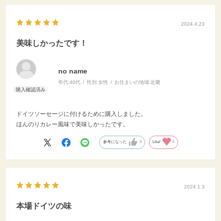
どに。 ---------
--------------
ねやフォロー、
2024.4.23
よろしくお願いし
@dining_plu
美味しかったです！
グプラス #輸入
食材 #通販グル
ごはん #食べる
no name
な人と繋がりたい
年代:
40代
性別:
女性
お住まいの地域:
近畿
ポーク #プルド
ガー #テルエル
肉レシピ #ハン
ドイツソーセージに付けるために購入しました。
ンチ #bbqソー
ほんのりカレー風味で美味しかったです。
参考になった
0
Like!
0
2024.1.3
本場ドイツの味