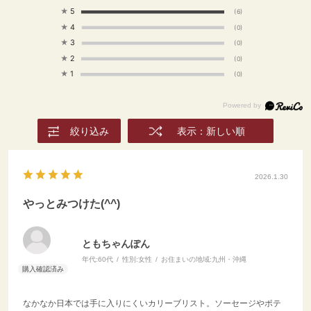
イスにのせて、グルメソー
もぜひよろしくお願いしま
プリカパウダ
★
5
(6)
スをかけたら完成。お好み
す♪ ⇒ @dining_plus #ダ
1 （あればス
★
4
(0)
でからしをつけると大人向
イニングプラス #輸入食品
＊ブラックペ
★
3
(0)
けの味に。 --------------
#輸入食材 #通販グルメ #
さじ1 ・にんじ
★
2
(0)
----------------------- い
おうちごはん #食べること
ん 1/2
★
1
いねやフォロー、保存もぜ
が好きな人と繋がりたい #
ロリ 1
(0)
ひよろしくお願いします♪
豚肉レシピ #ピカタ #チー
玉ねぎ 
⇒ @dining_plus #ダイニ
ズイン #ディナータイム
個 〈BBQソー
ングプラス #輸入食品 #輸
ートマスター
入食材 #通販グルメ #おう
1 ・お好きなグ
絞り込み
表示：新しい順
ちごはん #食べることが好
ス 大さじ2 
きな人と繋がりたい #電子
チャップ） ・
レンジ #ずぼらレシピ #オ
ース 大さじ
2026.1.30
ムライスランチ #ソーセー
ールスロー〉 
ジレシピ #ｂ級グルメ #グ
千切り 1/4
やっとみつけた(^^)
ルメソース
じん千切り 1
玉ねぎスライス
個 ・セロリスラ
ともちゃんぽん
ス 1/2本 
年代:
60代
性別:
女性
お住まいの地域:
九州・沖縄
ライス 1/4
ネーズ 大
・白ワインビ
なかなか日本では手に入りにくいカリーブリスト。ソーセージやポテ
さじ2 （また