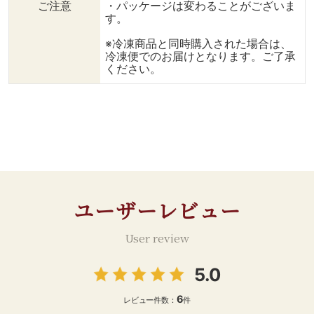
ご注意
・パッケージは変わることがございま
・グルメソースカレ
椒 少々 ・オ
-- ⇒テルエルポ
す。
ー 適量 ・から
リーブオイル 大さじ
ース ブロック 
し お好
2 【調理手順】 ①豚肉ス
特別なブランド
※冷凍商品と同時購入された場合は、
みで 【調理手順】 ①耐
ライスをひろげ、軽く塩と
どけがよくあっ
冷凍便でのお届けとなります。ご了承
熱ボウルにご飯、ミックス
胡椒をして薄力粉をまぶ
な甘みのある脂
ください。
ベジタブル、キッチンばさ
す。 ②豚肉1枚に半分に切
旨みともっちり
みで一口大に切ったソーセ
ったスライスチーズをのせ
の赤身！ --------
ージを入れる。 ②ケチャ
る。 ③もう1枚を重ねて軽
----------------
ップを入れてラップをか
くおさえたら、豚肉の両面
@dining_plu
け、電子レンジ600Ｗで1
に薄力粉をまぶす。 ④ボ
の商品をお買い
分30秒加熱する。 ③塩胡
ウルに卵を割り入れ、オレ
けます🛒✨️✨️
椒をしてよく混ぜ、ラップ
ガノやバジルなどお好きな
ンショップはコ
をせずにさらに1分加熱。
乾燥ハーブと塩、胡椒で味
bit.ly/diningplu
④別の耐熱ボウルに卵と
つけをした卵液をつくる。
onlineshop
ユーザーレビュー
マヨネーズを入れてよく混
⑤中火で熱したフライパ
《プルドポーク
ぜ、ラップをかけて電子レ
ンにオイルをひき、卵液に
チ》 【材料】（
ンジ600Wで約1分加熱し、
くぐらせた豚肉を片面2〜3
分） ・バーガー
User review
熱いうちにフォークでよく
分ずつ焼く。 ⑥お皿に盛
ズ 人数分 
混ぜる。好みの固さになる
りつけて、グルメソースを
ース 500
5.0
まで様子を見ながらさらに
かけてどうぞ。 ----------
温糖（きび糖
10〜20秒ずつ追加加熱す
--------------------------
1/2 ＊チリパウ
6
レビュー件数：
件
る。 ⑤卵をケチャップラ
- いいねやフォロー、保存
ー 大さじ1/