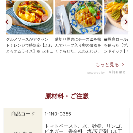
グルメソースがアクセン
薄切り豚肉にチーズ🧀を挟
🍔豚肩ロールの
ト！レンジで時短👍【ふわ
んでハーブ入り卵の薄衣を
を使った【プル
とろオムライス】❇️ 火も
くぐらせた、ふわふわジュ
ンドイッチ】✨️😋
包丁も使いたくない そん
ーシーな【チーズインポー
ースを絡めたほ
な日にはレンジでオムライ
クピカタ】✨️😋 定番のケ
肉をバーガーバ
もっと見る
ス😋💕 スモークの香り広
チャップを お好きな「グ
だ ボリューム
powered by
がるドイツ職人のソーセー
ルメソース」に変えるだけ
ドイッチ😆💕 
ジに 仕上げはグルメソー
で、 異国感マシマシのお
キのコールスロ
スで🙆 手抜きなのにグル
洒落なディナーに👍💕 豚
サンドしました～
メなオムライスの出来上が
肉はしゃぶしゃぶ用よりも
ドポークサンド
原材料・ご注意
り🎵 --------------------
少し厚めの生姜焼き用
バーベキューグ
----------------- ⇒【グル
（3〜4㎜）がおすすめ！
しながら、 豚
メソースカレー】 濃厚な
ダイニングプラスの「テル
クでほぐせるほ
商品コード
1-1N0-C355
ソースとの相性が良い平た
エルポーク」なら お好み
なるまで 低温
い麺のパスタです。 生パ
の厚さにカット可能です。
調理したアメリ
トマトペースト、水、砂糖、リンゴ、
スタ独特のモチモチとした
-------------------------
表する ＢＢＱ
ビネガー、香辛料、塩/安定剤（加工