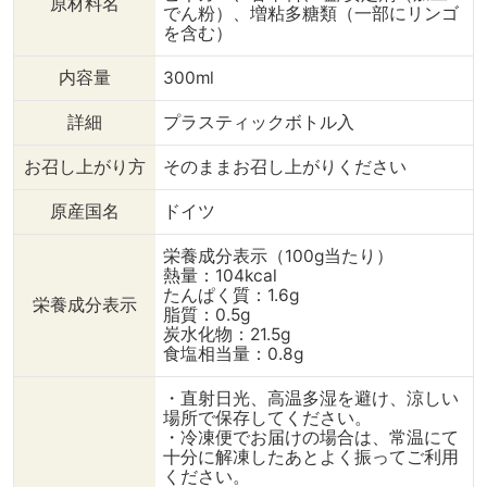
原材料名
食感！ -------------------
------------ ⇒【グルメソ
です。 今回は
でん粉）、増粘多糖類（一部にリンゴ
------------------
ース】 ドイツで最も売れ
も作りやすいよ
を含む）
@dining_plus から こちら
ているケチャップのひと
ジしました❗️ 
の商品をお買い求めいただ
つ。 旨みと甘み、みずみ
しさに近づける
内容量
300ml
けます🛒✨️ （オンライン
ずしい味わいにスパイシー
塊肉にスパイス
ショップはコチラ）
な後味。 -----------------
せ、始めにこん
詳細
プラスティックボトル入
bit.ly/diningplus-
--------------------
を付けます。 
onlineshop ↓（作り方）
@dining_plus から こちら
素材の風味がよ
お召し上がり方
そのままお召し上がりください
《レンジでふわとろオムラ
の商品をお買い求めいただ
るオーブン調理
イス》 【材料】（1人分）
けます🛒✨️ （オンライン
ブン加熱可能な
原産国名
ドイツ
・ソーセー
ショップはコチラ）
ると便利ですが
ジ 1本
bit.ly/diningplus-
合は、鍋で加熱
栄養成分表示（100g当たり）
（50g） ・ご
onlineshop ↓（作り方）
に移し、 蒸気
熱量：104kcal
飯 茶
《チーズインポークピカ
よう、 クッキ
たんぱく質：1.6g
栄養成分表示
碗1杯分 ・冷凍ミックスベ
タ グルメソース》 【材
アルミホイルの順
脂質：0.5g
ジタブル 大さじ2 ・ケチ
料】（1人分） ・グルメソ
ぴたっと蓋をし
炭水化物：21.5g
食塩相当量：0.8g
ャップ 大さ
ース 適量 ・豚肉
加熱してくださ
じ2 ・塩、胡
スライス 6枚 ・ス
宅にオーブンが
椒 少々
ライスチーズ 2枚 ・
オーブンの工程
・直射日光、高温多湿を避け、涼しい
場所で保存してください。
・
薄力粉 適量
してどうぞ↓ 
・冷凍便でお届けの場合は、常温にて
卵
・卵 1
を１缶分加えて
十分に解凍したあとよく振ってご利用
2個 ・マヨネー
個 ・乾燥ハーブ(お好み)
間煮込めばOK』 --
ください。
ズ 大さじ1
小さじ1 ・塩、胡
----------------