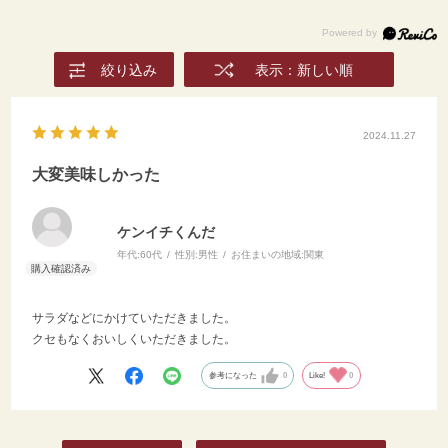
絞り込み
表示：新しい順
2024.11.27
大変美味しかった
ケンイチくんだ
年代:
60代
性別:
男性
お住まいの地域:
関東
サラダなどにかけていただきました。
クセもなくおいしくいただきました。
参考になった
0
Like!
0