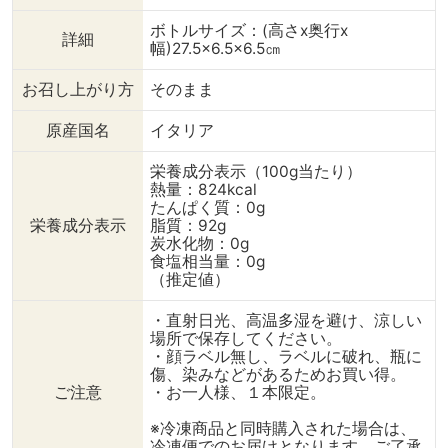
ボトルサイズ：(高さx奥行x
詳細
幅)27.5×6.5×6.5㎝
お召し上がり方
そのまま
原産国名
イタリア
栄養成分表示（100g当たり）
熱量：824kcal
たんぱく質：0g
栄養成分表示
脂質：92g
炭水化物：0g
食塩相当量：0g
（推定値）
・直射日光、高温多湿を避け、涼しい
場所で保存してください。
・顔ラベル無し、ラベルに破れ、瓶に
傷、染みなどがあるためお買い得。
ご注意
・お一人様、１本限定。
※冷凍商品と同時購入された場合は、
冷凍便でのお届けとなります。ご了承