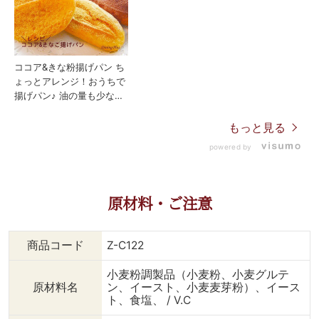
ココア&きな粉揚げパン ち
ょっとアレンジ！おうちで
揚げパン♪ 油の量も少なめ
で揚げ焼きできるので、そ
こまで手間もかかりませ
もっと見る
ん。 表面はカリっと、中
powered by
身はプチパンのもちふわ
感、 ココアか、きな粉
か、迷います。。結局、両
方食べてしまう！笑 お時
原材料・ご注意
間があるときにぜひお試し
ください。 ↓作り方 《コ
コア＆きなこ揚げパン》
商品コード
Z-C122
【材料】（２～３人分）
・プチパン 5個 ・
小麦粉調製品（小麦粉、小麦グルテ
コオアパウダー 適量 ・
原材料名
ン、イースト、小麦麦芽粉）、イース
きな粉 適量 ・
ト、食塩、 / V.C
揚げ油 500ml