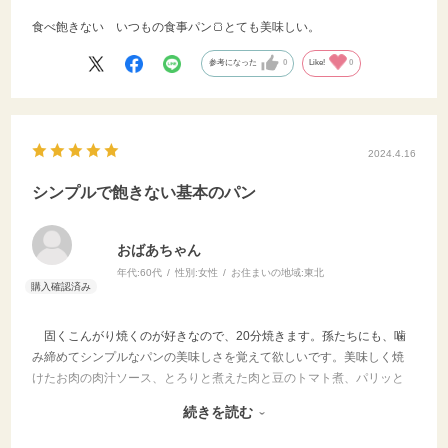
食べ飽きない いつもの食事パン🍞とても美味しい。
参考になった
0
Like!
0
2024.4.16
シンプルで飽きない基本のパン
おばあちゃん
年代:
60代
性別:
女性
お住まいの地域:
東北
固くこんがり焼くのが好きなので、20分焼きます。孫たちにも、噛
み締めてシンプルなパンの美味しさを覚えて欲しいです。美味しく焼
けたお肉の肉汁ソース、とろりと煮えた肉と豆のトマト煮、パリッと
揚げた魚とタルタルソース。ちぎったパンにバターを載せて、お皿を
続きを読む
ぬぐっていただきます。高級レストランではやっちゃだめなんですよ
ね⁉️