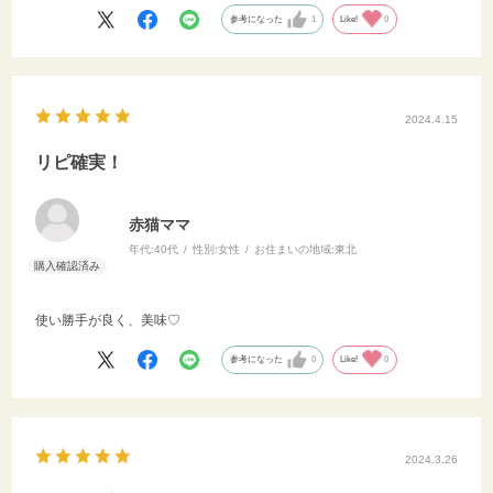
参考になった
1
Like!
0
2024.4.15
リピ確実！
赤猫ママ
年代:
40代
性別:
女性
お住まいの地域:
東北
使い勝手が良く、美味♡
参考になった
0
Like!
0
2024.3.26