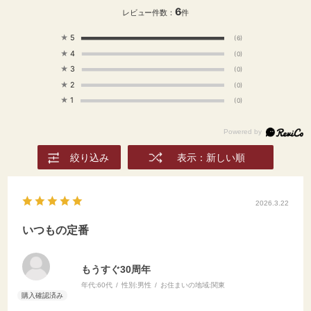
6
レビュー件数：
件
★
5
(6)
★
4
(0)
★
3
(0)
★
2
(0)
★
1
(0)
絞り込み
表示：新しい順
2026.3.22
いつもの定番
もうすぐ30周年
年代:
60代
性別:
男性
お住まいの地域:
関東