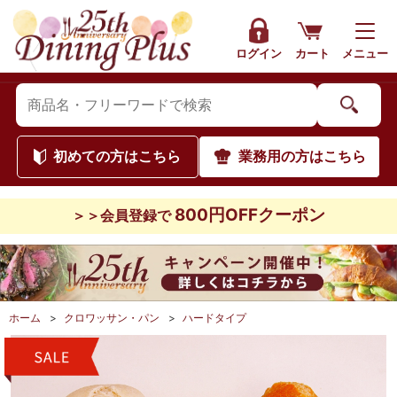
ログイン
カート
メニュー
初めて
の方はこちら
業務用
の方はこちら
800円OFFクーポン
＞＞会員登録で
ホーム
>
クロワッサン・パン
>
ハードタイプ