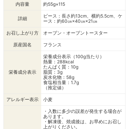
【調理手順】 ①180℃の
内容量
約55g×115
少なめの油で、プチパンを
片面ずつ揚げる。 ②キツ
ピース：長さ約13cm、横約5.5cm、ケ
詳細
ネ色に揚がったら、パンに
ース：約60㎝×40㎝×21㎝
ココアパウダーまたはきな
粉をふるってまぶす。
お召し上がり方
オーブン・オーブントースター
③※食べやすいようにパン
を半分にカットしてから、
原産国名
フランス
揚げて粉おまぶしても〇！
. #ダイニングプラス#美味
栄養成分表示（100g当たり）
しいもの#おとりよせ#通販
熱量：288kcal
#輸入食材#海外#食品#グ
たんぱく質：10g
ルメ #食べることが好き#
栄養成分表示
脂質：3g
料理好きな人つながりたい
炭水化物：58g
食塩相当量：1.7g
#instafood#暮らしを愉し
（推定値）
む #おうちごはん#おうち
カフェ#おうち時間#おこも
アレルギー表示
小麦
り生活#気分転換#冷凍食品
#おうちバル #簡単#レシピ
・入数に多少の誤差が発生する場合が
#簡単アレンジ#スワイプし
あります。
てね#パイ#お菓子づくり#
・解凍後、焼成後は、お早めにお召し
おやつタイム#冷凍パン#揚
上がりください。
げパン #スワイプレシピ .