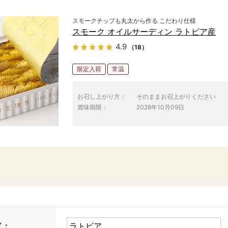
スモークチップも丸太から作る こだわり仕様
スモーク オイルサーディン ラトビア産
4.9
（18）
限定入荷
常温
お召し上がり方：
そのままお召上がりください
賞味期限：
2028年10月09日
ド：