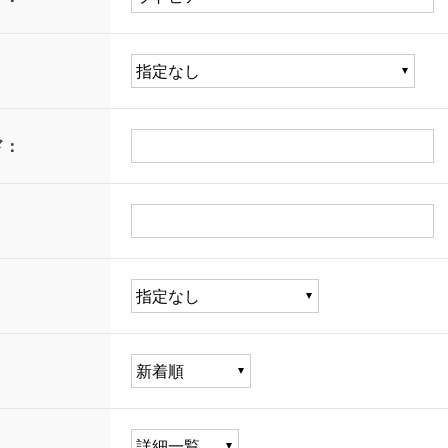
：
ド：
：
：