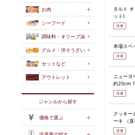
タルト オ 
お肉
ット)
シーフード
冷凍
調味料・オリーブ油
本場スペ
グルメ・洋そうざい
冷凍
セットなど
ニューヨ
アウトレット
約20cm
冷凍
ジャンルから探す
クッキー
価格で選ぶ
ーキ （直
冷凍
温度帯で探す