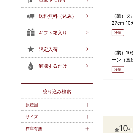
（業）タル
送料無料（込み）
27cm 1
ギフト箱入り
冷凍
限定入荷
（業）10
ーン（直径
解凍するだけ
冷凍
絞り込み検索
原産国
サイズ
10
在庫有無
全
件