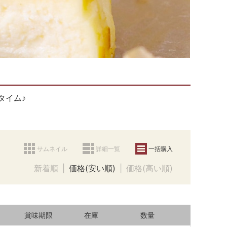
タイム♪
サムネイル
詳細一覧
一括購入
新着順
価格(安い順)
価格(高い順)
賞味期限
在庫
数量