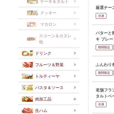
ケーキ＆タルト
厳選チー
クッキー
冷凍
マカロン
バターと
スコーン＆カヌレ
キ プレー
他
期間限定
ドリンク
ふんわり
フルーツ＆野菜
期間限定
トルティーヤ
パスタ＆ソース
老舗フラ
タルトベ
肉加工品
冷凍
生ハム