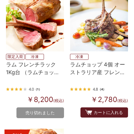
限定入荷
冷凍
冷凍
ラム フレンチラック
ラムチョップ 4個 オー
1Kg台 （ラムチョッ
ストラリア産 フレンチ
プ・背脂なし）
ラックチョップ
4.0
4.8
（1）
（4）
￥8,200
￥2,780
(税込)
(税込)
カートに入れる
売り切れました