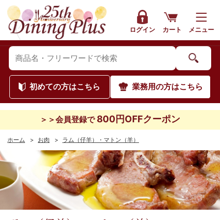
ログイン
カート
メニュー
初めて
の方はこちら
業務用
の方はこちら
800円OFFクーポン
＞＞会員登録で
ホーム
>
お肉
>
ラム（仔羊）・マトン（羊）