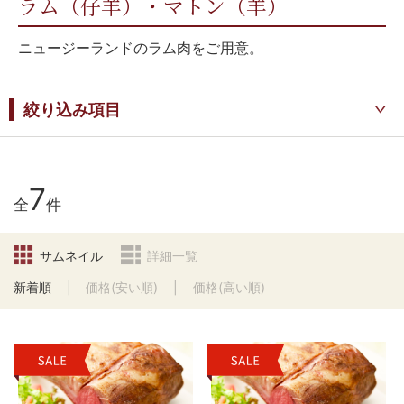
ラム（仔羊）・マトン（羊）
ニュージーランドのラム肉をご用意。
絞り込み項目
7
全
件
サムネイル
詳細一覧
新着順
価格(安い順)
価格(高い順)