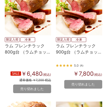
限定入荷
冷凍
限定入荷
冷凍
ラム フレンチラック
ラム フレンチラック
800g台 （ラムチョッ
900g台 （ラムチョッ
プ・背脂なし）
プ・背脂なし）
5.0
（1）
￥6,480
￥7,800
(税込)
(税込)
通常価格 ￥7,200 税込
売り切れました
売り切れました