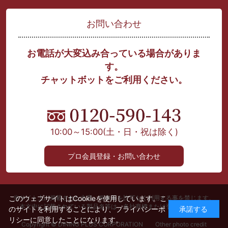
お問い合わせ
お電話が大変込み合っている場合がありま
す。
チャットボットをご利用ください。
10:00～15:00
(土・日・祝は除く)
プロ会員登録・お問い合わせ
このウェブサイトはCookieを使用しています。こ
当サイト上に掲載された文章、画像等を許可なく利用する事を禁じます。
本文中に記載されている製品名等は、各社商標または登録商標です。
のサイトを利用することにより、
プライバシーポ
承諾する
リシー
に同意したことになります。
Copyright © DINING PLUS CORPORATION Other photo credit