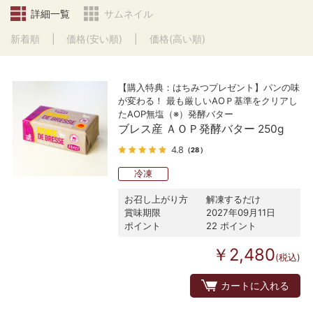
詳細一覧
サムネイル
新着順
価格(安い順)
価格(高い順)
【購入特典：はちみつプレゼント】パンの味
が変わる！ 最も厳しいAOＰ基準をクリアし
たAOP無塩（※）発酵バター
ブレス産 ＡＯＰ発酵バター 250g
4.8
（28）
冷凍
お召し上がり方
解凍するだけ
賞味期限
2027年09月11日
ポイント
22 ポイント
￥2,480
(税込)
カートに入れる