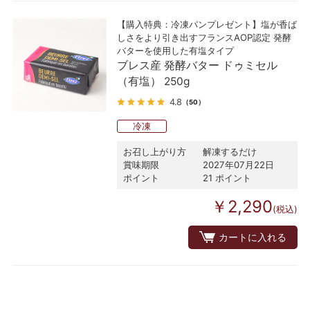
【購入特典：冷凍パンプレゼント】塩が香ば
しさをより引き出すフランスAOP認定 発酵
バターを使用した有塩タイプ
ブレス産 発酵バター ドゥミセル
（有塩） 250g
4.8
（50）
冷凍
お召し上がり方
解凍するだけ
賞味期限
2027年07月22日
ポイント
21 ポイント
￥2,290
(税込)
カートに入れる