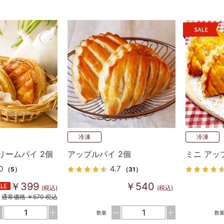
冷凍
冷凍
リームパイ 2個
アップルパイ 2個
ミニ アッ
0
4.7
（5）
（31）
￥399
￥540
(税込)
(税込)
通常価格 ￥570 税込
数量
数