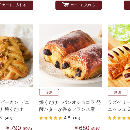
カートに入れる
カートに入れる
冷凍
冷凍
ピーカン デニ
焼くだけ！パンオショコラ 発
ラズベリ
り 焼くだけ
酵バターが香るフランス産
ニッシュ 
Bake up生地 3個入り
8
4.8
（49）
（18）
￥790
￥680
(税込)
(税込)