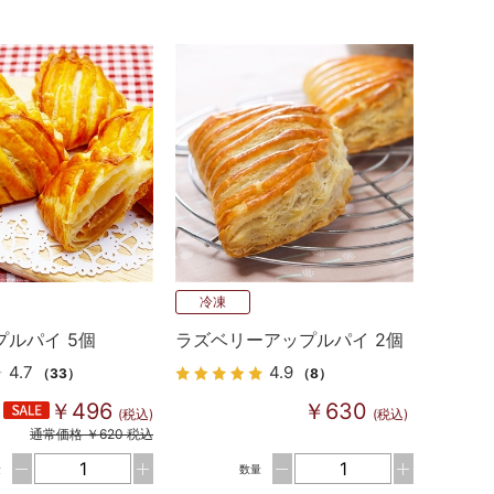
冷凍
プルパイ 5個
ラズベリーアップルパイ 2個
4.7
4.9
（33）
（8）
￥496
￥630
(税込)
(税込)
通常価格 ￥620 税込
量
数量