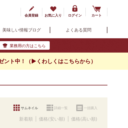
会員登録
お気に入り
ログイン
カート
美味しい情報ブログ
よくある質問
業務用の方はこちら
ゼント中！（▶くわしくはこちらから）
サムネイル
詳細一覧
一括購入
新着順
価格(安い順)
価格(高い順)