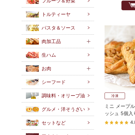
フルーツ＆野菜
トルティーヤ
パスタ＆ソース
肉加工品
生ハム
お肉
シーフード
調味料・オリーブ油
冷凍
ミニ メープル
グルメ・洋そうざい
ッシュ 5個入
4.
セットなど