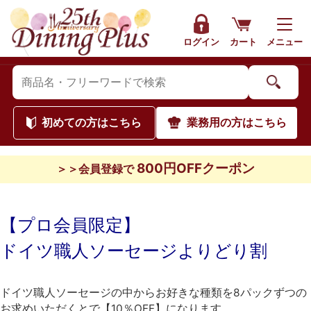
ログイン
カート
メニュー
初めて
の方はこちら
業務用
の方はこちら
800円OFFクーポン
＞＞会員登録で
【プロ会員限定】
ドイツ職人ソーセージよりどり割
ドイツ職人ソーセージの中からお好きな種類を8パックずつの
お求めいただくとで【10％OFF】になります。