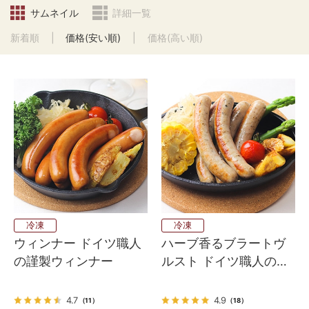
サムネイル
詳細一覧
新着順
価格(安い順)
価格(高い順)
冷凍
冷凍
ウィンナー ドイツ職人
ハーブ香るブラートヴ
の謹製ウィンナー
ルスト ドイツ職人の細
挽き 焼きソーセージ
4.7
4.9
（11）
（18）