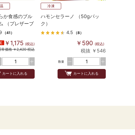
温
冷凍
らか食感のブル
ハモンセラーノ （50gパッ
ム （プレザーブ
ク）
9
4.5
（41）
（8）
￥1,175
￥590
(税込)
(税込)
通常価格 ￥2,420 税込
税抜 ￥546
数量
カートに入れる
カートに入れる