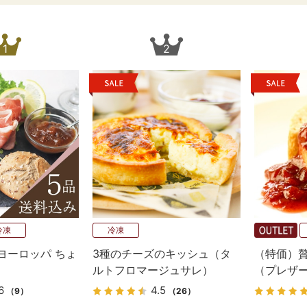
1
2
冷凍
冷凍
ヨーロッパ ちょ
3種のチーズのキッシュ（タ
（特価）
ルトフロマージュサレ）
（プレザ
6
4.5
（9）
（26）