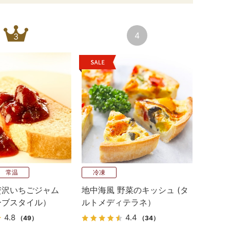
4
3
常温
冷凍
贅沢いちごジャム
地中海風 野菜のキッシュ (タ
ーブスタイル）
ルトメディテラネ）
4.8
4.4
（49）
（34）