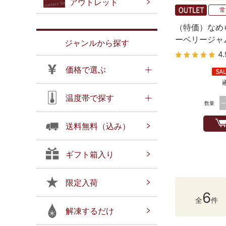
アウトレット
常
（特価）なめ
ーベリージャ
ジャンルから探す
スタイル）
4.
価格で選ぶ
温度帯で探す
数量
送料無料（込み）
ギフト箱入り
限定入荷
6
全
件
解凍するだけ