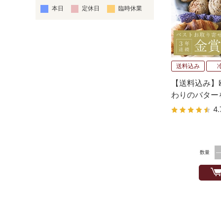
本日
定休日
臨時休業
送料込み
【送料込み】
わりのバター
セット
4.
数量