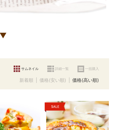
 ▼
サムネイル
詳細一覧
一括購入
新着順
価格(安い順)
価格(高い順)