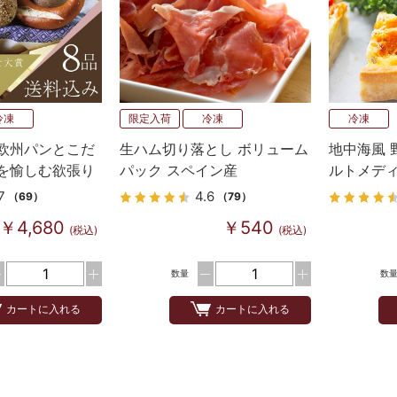
冷凍
限定入荷
冷凍
冷凍
欧州パンとこだ
生ハム切り落とし ボリューム
地中海風 
を愉しむ欲張り
パック スペイン産
ルトメデ
7
4.6
（69）
（79）
￥4,680
￥540
(税込)
(税込)
数量
数
カートに入れる
カートに入れる