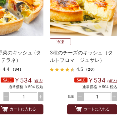
冷凍
野菜のキッシュ (タ
3種のチーズのキッシュ（タ
ィテラネ）
ルトフロマージュサレ）
4.4
4.5
（34）
（26）
￥534
￥534
(税込)
(税込)
通常価格 ￥594 税込
通常価格 ￥594 税込
量
数量
カートに入れる
カートに入れる