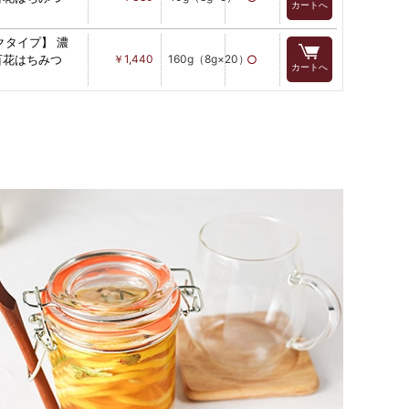
カートへ
クタイプ】 濃
百花はちみつ
￥1,440
160g（8g×20）
○
カートへ