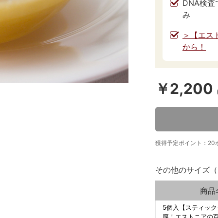
DNA検
み
＞【エス
から！
￥2,200
獲得予定ポイント：20
その他のサイズ（
商品
5個入【スティック
厚！エストニアの