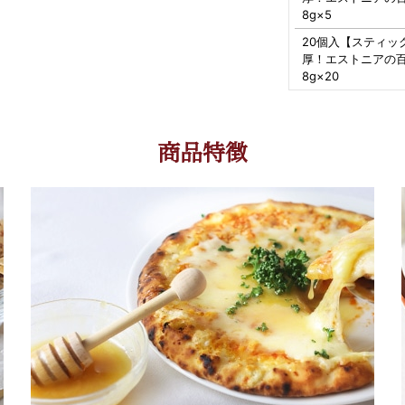
8g×5
20個入【スティッ
厚！エストニアの
8g×20
商品特徴