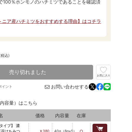
査で100％ホンモノのハチミツであることを確認済
トニア産ハチミツをおすすめする理由】はコチラ
(税込)
売り切れました
お気に入り
お問い合わせする
ポイント
内容量）はこちら
名
価格
内容量
在庫
タイプ】 濃
百花はちみつ
￥380
40g（8g×5）
○