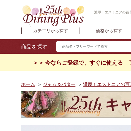
濃厚！エストニアの百花
カテゴリから探す
価格から探す
商品を探す
＞＞ 今ならご登録で、すぐに使える
ホーム
>
ジャム＆バター
>
濃厚！エストニアの百花