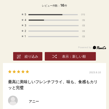
げる。 （オーブントース
16
ターの場合は、トーストモ
レビュー件数：
件
ードで5分ほど加熱） ②
★
5
(11)
ボウルに揚げたてのポテ
★
4
ト、パルメザンチーズ、黒
(5)
胡椒、塩を入れ、全体に絡
★
3
(0)
ませたら完成。
★
2
(0)
◇◇◇◇◇◇◇◇◇◇◇
★
1
(0)
◇◇ #ダイニングプラス
#美味しいもの#おとりよせ
#通販 #輸入食材#食品#グ
ルメ #スワイプレシピ #食
絞り込み
表示：新しい順
べることが好き#料理好き
な人つながりたい
#instafood#暮らしを楽し
2023.8.10
む #おうちごはん#おうち
カフェ#おうち時間 #冷凍
最高に美味しいフレンチフライ、味も、食感もカリ
食品#お昼ごはん#おうちレ
ッと完璧
ストラン #レシピ#簡単レ
シピ#アレンジ#スワイプし
てね #フライドポテト#ポ
アニー
テト#味変