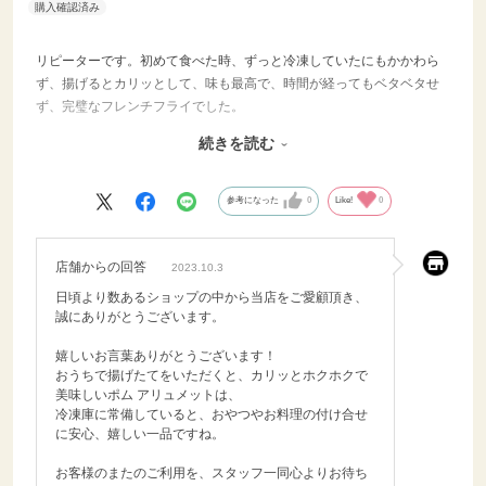
リピーターです。初めて食べた時、ずっと冷凍していたにもかかわら
ず、揚げるとカリッとして、味も最高で、時間が経ってもベタベタせ
ず、完璧なフレンチフライでした。
これまでいろいろなものを試してきたけど、自分でも作ってきたけ
続きを読む
ど、これが最高で、これがあれば、子供達にも大人気です。やっと巡
り会えて嬉しいです。
参考になった
0
Like!
0
店舗からの回答
2023.10.3
日頃より数あるショップの中から当店をご愛顧頂き、
誠にありがとうございます。
嬉しいお言葉ありがとうございます！
おうちで揚げたてをいただくと、カリッとホクホクで
美味しいポム アリュメットは、
冷凍庫に常備していると、おやつやお料理の付け合せ
に安心、嬉しい一品ですね。
お客様のまたのご利用を、スタッフ一同心よりお待ち