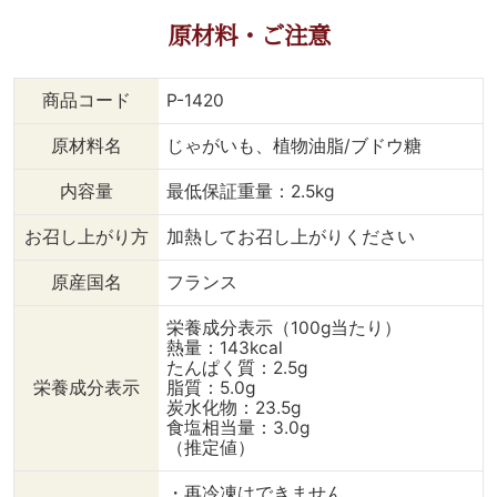
デアです🎵
ーがじゅわり、青のりの上
ぜひお試しくださ
原材料・ご注意
◇◇◇◇◇◇◇◇◇◇◇
品な磯の香りが追いかけて
ダイニングプラ
◇◇ 《スープの素でシャ
くる美味しさの無限のルー
いもの#おとりよ
カシャカポテト》 【材
プ、お口の中でのり塩革命
輸入食材#海外#
商品コード
P-1420
料】（2～3人分） ・ポム
が起こります❗️😋 ②パル
メ #食べること
アリュメット 300g
メザン×ブラックペッパー
理好きな人つな
原材料名
じゃがいも、植物油脂/ブドウ糖
・コーンスープ
❤️ お家にある粉チーズと
#instafood
1袋 ・トマトスー
ブラックペッパーで、フラ
む #おうちごは
内容量
最低保証重量：2.5kg
プ 1袋 ・コンソ
イドポテトをちょっとおし
カフェ#おうち
メスープ 1袋 ・揚
ゃれに変身させました😉
り生活#気分転
お召し上がり方
加熱してお召し上がりください
げ油 【調理手順】 ①ポ
イタリア料理の副菜として
#おうちバル #
ムアリュメットは冷凍のま
もオススメです。
#簡単アレンジ
原産国名
フランス
ま175℃の油で3～5分揚げ
◇◇◇◇◇◇◇◇◇◇◇
てね#焼くだけ#
る。 ＊オーブントース
◇◇◇ 《発酵バターでの
ースター#フライ
栄養成分表示（100g当たり）
ターの場合は、トーストモ
り塩バター》 【材料】（1
#スワイプレシピ
熱量：143kcal
ードで5分ほど加熱してか
人分） ・ポムアリュメッ
食品をご自宅ま
たんぱく質：2.5g
らお召し上がりください。
ト 150g ・発酵バタ
しくはこちら＞
栄養成分表示
脂質：5.0g
②紙コップに好きな粉末
ー 5g ・青の
@dining_plus
炭水化物：23.5g
スープの素を小さじ1、揚
り 大さじ
食塩相当量：3.0g
げたポムアリュメットを入
1/2 ・
（推定値）
れる。 ③紙コップで蓋を
塩 ひ
して上下に振って味を絡ま
とつまみ ・揚げ油 【調理
・再冷凍はできません。