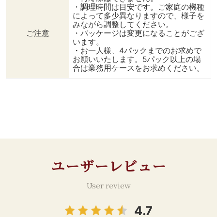
せる。 （紙コップの蓋は1
手順】 ①ポテトは冷凍の
・調理時間は目安です。ご家庭の機種
によって多少異なりますので、様子を
サイズ小さめか、大きめの
まま175℃の油で3～5分揚
みながら調整してください。
物を選ぶとこぼれにくくな
げる。 （オーブントース
ご注意
・パッケージは変更になることがござ
ります。） ④お好みのス
ターの場合は、トーストモ
います。
ープの素でどうぞ。
ードで5分ほど加熱） ②
・お一人様、4パックまでのお求めで
◇◇◇◇◇◇◇◇◇◇◇
ボウルに発酵バターと揚げ
お願いいたします。5パック以上の場
◇◇ #ダイニングプラス
たてのポテトを入れ、バタ
合は業務用ケースをお求めください。
#美味しいもの#おとりよせ
ーを全体に絡ませる。 ③
#通販 #輸入食材#食品#グ
塩と青のりを加えて、軽く
ルメ #スワイプレシピ #食
混ぜたら完成。
べることが好き#料理好き
◇◇◇◇◇◇◇◇◇◇◇
な人つながりたい
◇◇ 《パルメザン×ブラッ
#instafood#暮らしを楽し
クペッパー》 【材料】（1
む #おうちごはん#おうち
人分） ・ポムアリュメッ
カフェ#おうち時間 #冷凍
ト 150g ・パルメザ
食品#お昼ごはん#おうちレ
ンチーズ 大さじ1 ・
ユーザーレビュー
ストラン #レシピ#簡単レ
黒胡椒 小
シピ#アレンジ#スワイプし
さじ1 ・
てね #ポテト#フランス#ス
塩 ひ
User review
ープの素#おやつの時間#テ
とつまみ ・揚げ油 【調理
ィータイム
手順】 ①ポテトは冷凍の
4.7
まま175℃の油で3～5分揚