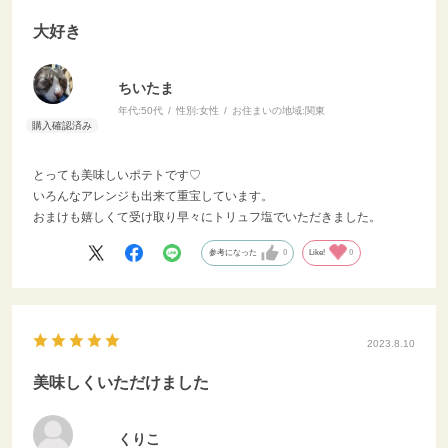
大好き
ちいたま
年代:
50代
性別:
女性
お住まいの地域:
関東
とっても美味しいポテトです♡
いろんなアレンジも出来て重宝しています。
おまけも嬉しくて受け取り早々にトリュフ塩でいただきました。
参考になった
0
Like!
0
2023.8.10
美味しくいただけました
くりこ