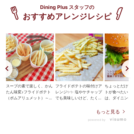
スープの素で楽しく、かん
フライドポテトの味付けア
ちょっとだけフ
たん味変♪フライドポテト
レンジ✨️✨️ 塩やケチャップ
トが食べたい！
（ポムアリュメット）～✨️
でも美味しいけど、たくさ
は、ダイニング
😉 紙コップにフライドポ
ん買ったから味変も楽みた
凍ポムアリュメ
テトとインスタントの粉末
い🎵😆 そんな時にオスス
です！✨ 少量
もっと見る
スープを入れて、カクテル
メのアレンジを2種類ご紹
げずに、トース
powered by
のようにシェイク！ お子
介します。 ①発酵バター
だけでもお召し
さんが集まるパーティーな
でのり塩バター❤️ ホクホ
だけます♪ 簡単
どで楽しんでもらえるアイ
ク甘いポテトに、発酵バタ
(焼きたて)が味