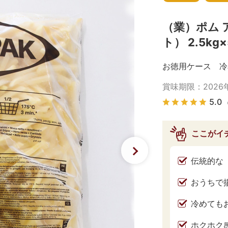
（業）ポム 
ト） 2.5kg×
お徳用ケース 冷
賞味期限：
2026
5.0
ここがイ
伝統的な
おうちで
冷めても
ホクホク