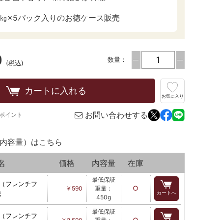
5㎏×5パック入りのお徳ケース販売
0
数量：
(税込)
カートに入れる
お気に入り
お問い合わせする
8ポイント
内容量）はこちら
名
価格
内容量
在庫
最低保証
 （フレンチフ
○
￥590
重量：
ｇ
カートへ
450g
最低保証
 （フレンチフ
○