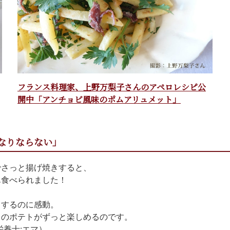
フランス料理家、上野万梨子さんのアペロレシピ公
開中「アンチョビ風味のポムアリュメット」
なりならない」
でさっと揚げ焼きすると、
ん食べられました！
きするのに感動。
クのポテトがずっと楽しめるのです。
養士:エマ）