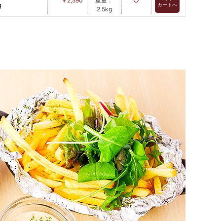
￥2,590
重量：
g
カートへ
2.5kg