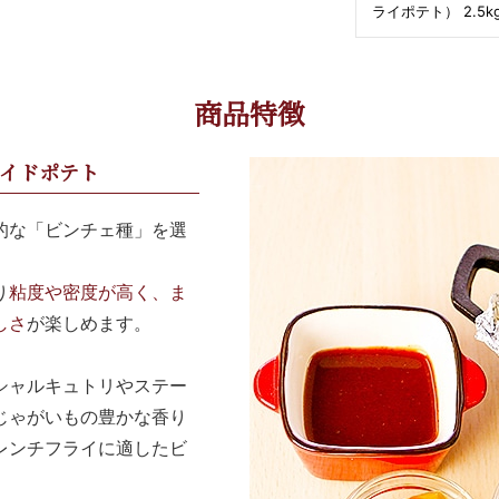
ライポテト） 2.5k
商品特徴
イドポテト
的な「ビンチェ種」を選
り
粘度や密度が高く、ま
しさ
が楽しめます。
シャルキュトリやステー
じゃがいもの豊かな香り
レンチフライに適したビ