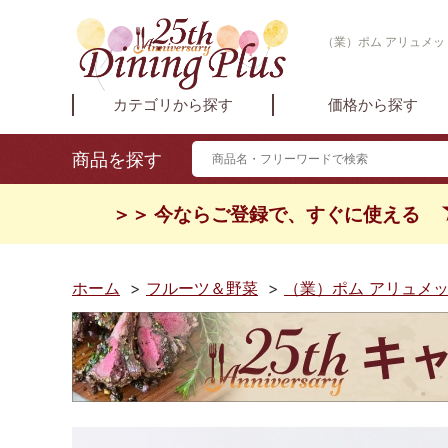
（業）ポム アリュメット
カテゴリから探す
価格から探す
商品を探す
＞＞ 今ならご登録で、すぐに使える
ホーム
>
フルーツ＆野菜
>
（業）ポム アリュメット