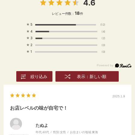
4.6
き混ぜながら。メルゲーズ
ムートンは裏返しながら全
18
レビュー件数：
件
体に焼き色がついて中心部
まで火を通す。 ④赤玉ね
★
5
(12)
ぎは薄くスライス、ピーマ
★
4
ンは種を取って半分に切り
(4)
2～3ｍｍ幅にスライス、き
★
3
(2)
ゅうりは縦半分に切り1㎝
★
2
(0)
幅に、ミニトマトは半分に
★
1
(0)
カットする。 ⑤野菜と全
ての材料をボウルに入れ
て、よく混ぜたらギリシャ
風サラダの完成。 ⑥ひよ
絞り込み
表示：新しい順
こ豆、メルゲーズムート
ン、サラダを盛り付けてど
うぞ。 #輸入食品 #料理
2025.1.9
#cooking #food #暮らし
#お取り寄せ #レシピ #洋
お店レベルの味が自宅で！
食 #レストランの味 #デザ
ート #めずらしい食品が食
べたい #羊肉 #生ソーセー
たぬよ
ジ #食べることが好き #お
年代:
40代
性別:
女性
お住まいの地域:
東海
うちごはん #おうちカフェ