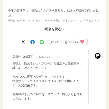
今年の復活祭に、彼氏にクスクスを作りたいと思って初めて買いまし
た。
美味しかったです♪しかも、一本一本取りやすいので、シポラタなどと
違って、全部一気に解凍し料理にしなくていいです。
続きを読む
シポラタは、前のレビューで書くのを忘れたのですが、一人暮らしな
ので、一本ずつ取れなくて全部ボイルしてから使わなかった分をまた
参考になった
1
Like!
2
冷凍するしかありませんでした。少し手間がかかりましたが、仕方な
いと思います。美味しかったので文句は言えません！笑
店舗からの回答
2022.4.28
日頃より数あるショップの中から当店をご愛顧頂き、
誠にありがとうございます。
うれしいお言葉ありがとうございます！
特別なシーンでクスクスの付け合せにご利用いただ
き、大変光栄です。
お客様のまたのご利用を、スタッフ一同心よりお待ち
しております。