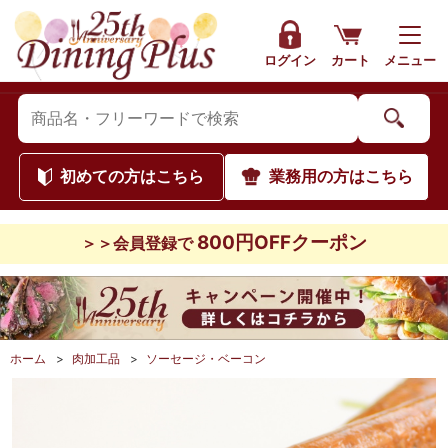
ログイン
カート
メニュー
初めて
の方はこちら
業務用
の方はこちら
800円OFFクーポン
＞＞会員登録で
ホーム
>
肉加工品
>
ソーセージ・ベーコン