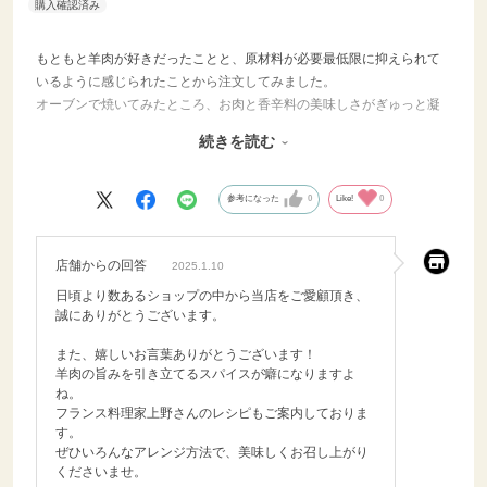
#おうち時間 #ダイニング
プラス
もともと羊肉が好きだったことと、原材料が必要最低限に抑えられて
いるように感じられたことから注文してみました。
オーブンで焼いてみたところ、お肉と香辛料の美味しさがぎゅっと凝
縮されたなんとも贅沢な一品に仕上がりました。こんな本格的な味が
続きを読む
自宅で食べられるなんて…と、感動すら覚えました。
後日、ぶつ切りにしたものをトマトジュースとひよこ豆、玉ねぎと一
緒にお鍋で煮てスープにしたところ、スープストックなど使っていな
参考になった
0
Like!
0
いにも関わらずこちらも深みのある味になりました。
また近いうちに購入して、色々な調理法を試してみたいと思います！
店舗からの回答
2025.1.10
日頃より数あるショップの中から当店をご愛顧頂き、
誠にありがとうございます。
また、嬉しいお言葉ありがとうございます！
羊肉の旨みを引き立てるスパイスが癖になりますよ
ね。
フランス料理家上野さんのレシピもご案内しておりま
す。
ぜひいろんなアレンジ方法で、美味しくお召し上がり
くださいませ。