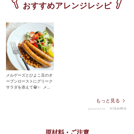
メルゲーズとひよこ豆のオ
ーブンローストにグリーク
サラダを添えて😁✨️ メル
ゲーズムートンは、羊肉の
生ソーセージです。 羊肉
もっと見る
の生ソーセージとスパイス
powered by
を絡めたひよこ豆をオーブ
ンでじっくりローストしま
した🎵 香り高くジューシ
ーなソーセージに噛むとぷ
原材料・ご注意