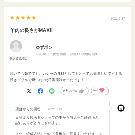
2021.7.27
羊肉の良さがMAX!!
ゆずポン
年代:
40代
性別:
男性
お住まいの地域:
関東
焼いても茹でても、カレーの具材としてもとっても美味しいです！魚
焼きグリルで焼いたのが1番美味かったです！！
参考になった
2
Like!
1
店舗からの回答
2022.5.13
日頃より数あるショップの中から当店をご愛顧頂き、
誠にありがとうございます。
また、焼成方法について貴重なご意見をいただき、あ