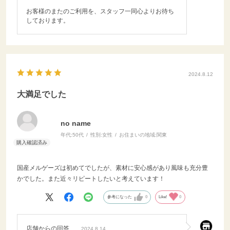
お客様のまたのご利用を、スタッフ一同心よりお待ち
しております。
2024.8.12
大満足でした
no name
年代:
50代
性別:
女性
お住まいの地域:
関東
国産メルゲーズは初めてでしたが、素材に安心感があり風味も充分豊
かでした。また近々リピートしたいと考えています！
参考になった
0
Like!
0
店舗からの回答
2024.8.14