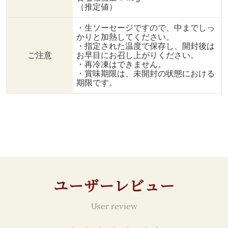
（推定値）
・フェタチーズ
50g ・オリーブの
・生ソーセージですので、中までしっ
実 6粒 ・オリーブ
かりと加熱してください。
オイル 大さじ1 ・レ
・指定された温度で保存し、開封後は
モン汁 大さじ
ご注意
お早目にお召し上がりください。
1 ・ドライオレガノ
・再冷凍はできません。
小さじ1/2 ・
・賞味期限は、未開封の状態における
塩 小さ
期限です。
じ1 ・黒胡
椒 小さじ
1/2 ⬇️作り方 【調理手
順】 ①オーブンを200℃
に温めておく。 ひよこ
豆を水洗いしてザルに上
げ、ペーパータオルで水分
を切り、スパイス、オイル
を入れてよく混ぜ合わせ
ユーザーレビュー
る。 ②ひよこ豆をオーブ
ンに入れ5分加熱後、メル
ゲーズムートンを入れて10
User review
分～15分、一緒に加熱す
る。 ③ひよこ豆は時々か