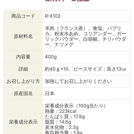
ちっと弾けるもちもち食感
のひよこ豆をギリシャ風サ
ラダが爽やかにまとめてく
商品コード
R-X102
れます👍😋 《メルゲーズ
とひよこ豆のオーブンロー
羊肉（フランス産）、食塩、パプリ
スト、グリークサラダ》
カ、粉末水あめ、コリアンダー、ガー
原材料名
【材料】（2人分） ・メル
リックパウダー、白胡椒、チリパウダ
ゲーズムートン 4本 〈ひ
ー、ナツメグ
よこ豆のロースト〉 ・ひ
よこ豆（水煮）
内容量
400g
200g（正味） ・オリーブ
オイル 大さじ1 ・パ
詳細
約40ｇ×10、ピースサイズ：長さ13㎝
プリカ 小さじ
1 ・クミン
お召し上がり方
加熱してお召し上がりください
小さじ1 ・チリパウダ
ー お好みで ・
原産国名
日本
塩、胡椒 各小
さじ1 〈グリークサラダ〉
栄養成分表示（100g当たり）
・赤玉ねぎ
熱量：223kcal
1/8個 ・きゅう
たんぱく質：17.9g
り 2本 ・ピー
栄養成分表示
脂質：14.6g
マン 2個 ・ミ
炭水化物：2.3g
食塩相当量：1.9g
ニトマト 10個