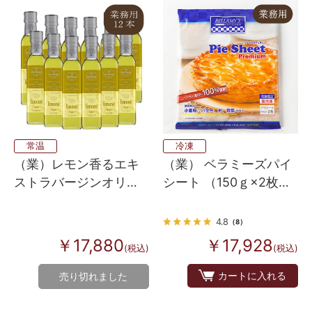
常温
冷凍
（業）レモン香るエキ
（業） ベラミーズパイ
ストラバージンオリー
シート （150ｇ×2枚）
ブオイル 12本入り
×20
4.8
（8）
￥17,880
￥17,928
(税込)
(税込)
カートに入れる
売り切れました