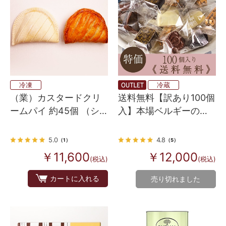
冷凍
冷蔵
（業）カスタードクリ
送料無料【訳あり100個
ームパイ 約45個 （シ
入】本場ベルギーの贅
ョーソン ア ラ クレー
沢チョコレート（プラ
ム ）
リーヌ）
5.0
4.8
（1）
（5）
￥11,600
￥12,000
(税込)
(税込)
カートに入れる
売り切れました