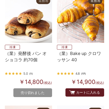
冷凍
冷凍
（業）発酵後 パン オ
（業）Bake up クロワ
ショコラ 約70個
ッサン 40
5.0
4.8
（1）
（17）
￥14,800
￥14,900
(税込)
(税込)
カートに入れる
売り切れました