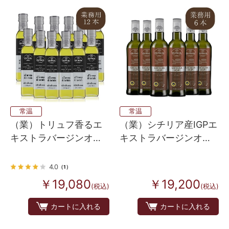
常温
常温
（業）トリュフ香るエ
（業）シチリア産IGPエ
キストラバージンオリ
キストラバージンオリ
ーブオイル 12本入
ーブオイル ６本入り
4.0
（1）
￥19,080
￥19,200
(税込)
(税込)
カートに入れる
カートに入れる