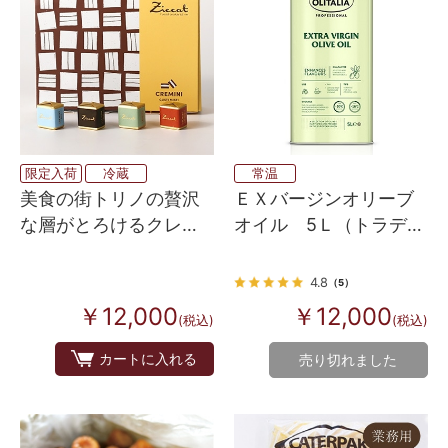
限定入荷
冷蔵
常温
美食の街トリノの贅沢
ＥＸバージンオリーブ
な層がとろけるクレミ
オイル 5Ｌ（トラディ
ノ（チョコレート）4種
ツィオナーレ）
×10個
4.8
（5）
￥12,000
￥12,000
(税込)
(税込)
カートに入れる
売り切れました