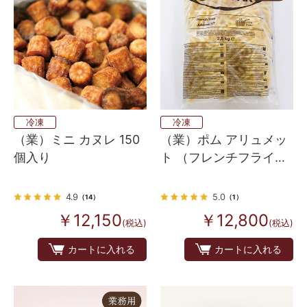
冷凍
冷凍
（業）ミニ カヌレ 150
（業）ポム アリュメッ
個入り
ト （フレンチフライポ
テト） 2.5kg×5
4.9
5.0
（14）
（1）
￥12,150
￥12,800
(税込)
(税込)
カートに入れる
カートに入れる