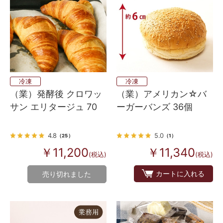
冷凍
冷凍
（業）発酵後 クロワッ
（業）アメリカン☆バ
サン エリタージュ 70
ーガーバンズ 36個
4.8
5.0
（25）
（1）
￥11,200
￥11,340
(税込)
(税込)
カートに入れる
売り切れました