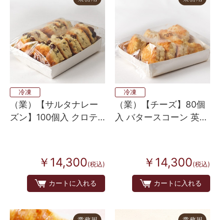
冷凍
冷凍
（業）【サルタナレー
（業）【チーズ】80個
ズン】100個入 クロテ
入 バタースコーン 英国
ッドクリーム配合バタ
伝統製法 8個×10
ースコーン 英国伝統の
味 10個×10
￥14,300
￥14,300
(税込)
(税込)
カートに入れる
カートに入れる