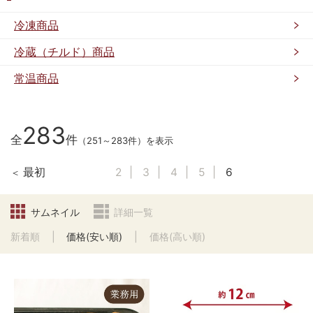
冷凍商品
冷蔵（チルド）商品
常温商品
283
全
件
（251～283件）を表示
最初
2
3
4
5
6
サムネイル
詳細一覧
新着順
価格(安い順)
価格(高い順)