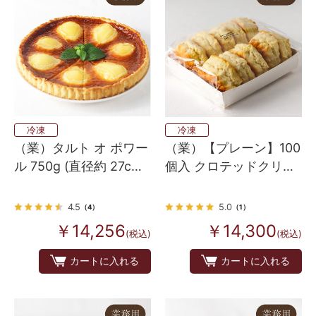
冷凍
冷凍
（業）タルト オ ポワー
（業）【プレーン】100
ル 750g (直径約 27cm
個入 クロテッドクリー
10カット) 6個
ム配合バタースコーン
英国伝統の味 10個×10
4.5
5.0
（4）
（1）
￥14,256
￥14,300
(税込)
(税込)
カートに入れる
カートに入れる