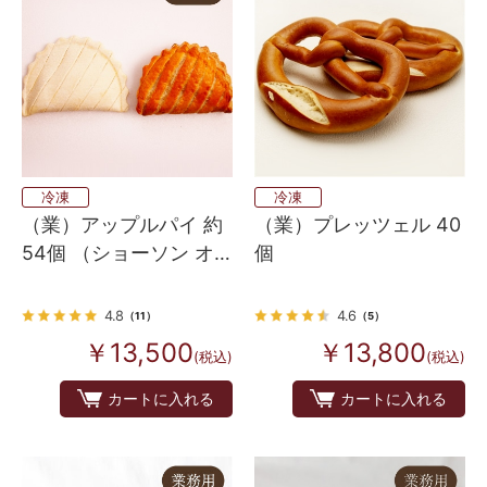
冷凍
冷凍
（業）アップルパイ 約
（業）プレッツェル 40
54個 （ショーソン オ
個
ポム）
4.8
4.6
（11）
（5）
￥13,500
￥13,800
(税込)
(税込)
カートに入れる
カートに入れる