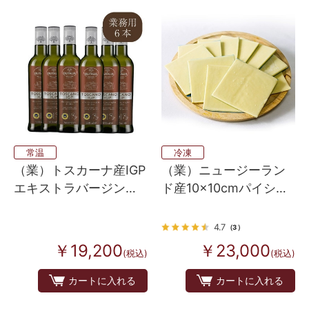
常温
冷凍
（業）トスカーナ産IGP
（業）ニュージーラン
エキストラバージンオ
ド産10×10cmパイシー
リーブオイル ６本入り
ト（40g×10枚）×24パ
ック
4.7
（3）
￥19,200
￥23,000
(税込)
(税込)
カートに入れる
カートに入れる