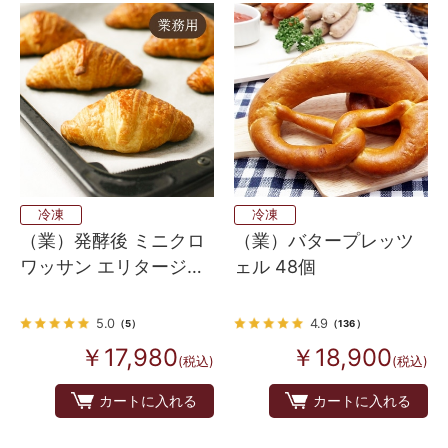
冷凍
冷凍
（業）発酵後 ミニクロ
（業）バタープレッツ
ワッサン エリタージュ
ェル 48個
30
5.0
4.9
（5）
（136）
￥17,980
￥18,900
(税込)
(税込)
カートに入れる
カートに入れる