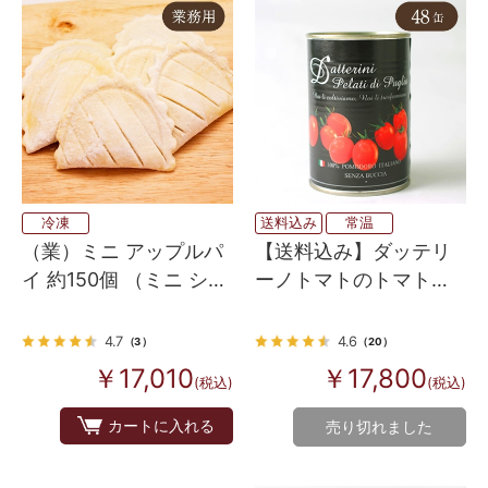
冷凍
送料込み
常温
（業）ミニ アップルパ
【送料込み】ダッテリ
イ 約150個 （ミニ ショ
ーノトマトのトマトジ
ーソン オ ポム）
ュースづけ （皮なし）
400g×48
4.7
4.6
（3）
（20）
￥17,010
￥17,800
(税込)
(税込)
カートに入れる
売り切れました