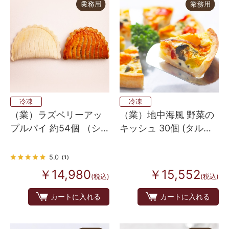
冷凍
冷凍
（業）ラズベリーアッ
（業）地中海風 野菜の
プルパイ 約54個 （シ
キッシュ 30個 (タルト
ョーソン オ ポム フラ
メディテラネ）
ンボワーズ）
5.0
（1）
￥14,980
￥15,552
(税込)
(税込)
カートに入れる
カートに入れる