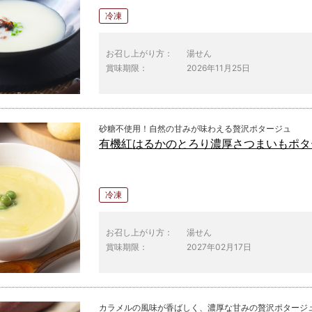
冷凍
お召し上がり方：
湯せん
賞味期限：
2026年11月25日
砂糖不使用！自然の甘みが味わえる贅沢ポタージュ
有機紅はるかのとろり濃厚さつまいもポタ
冷凍
お召し上がり方：
湯せん
賞味期限：
2027年02月17日
カラメルの風味が香ばしく、濃厚な甘みの贅沢ポタージ