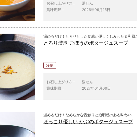
お召し上がり方：
湯せん
賞味期限：
2026年09月15日
温めるだけ！とろりとした食感が優しくしみわたる和風
とろり濃厚 ごぼうのポタージュスープ
冷凍
お召し上がり方：
湯せん
賞味期限：
2027年01月09日
温めるだけ！なめらかな舌触りと透明感のある味わい
ほっこり優しい かぶのポタージュスープ