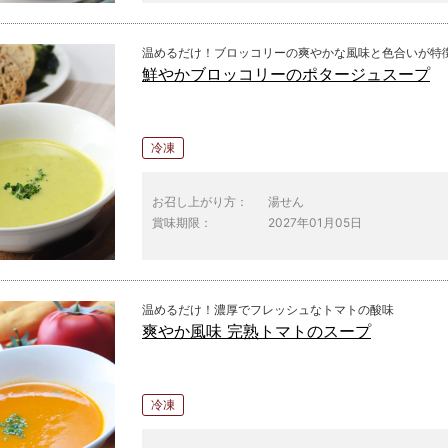
温めるだけ！ブロッコリーの爽やかな風味と色合いが特
鮮やかブロッコリーのポタージュスープ
冷凍
お召し上がり方：
湯せん
賞味期限：
2027年01月05日
温めるだけ！濃厚でフレッシュなトマトの酸味
爽やか風味 完熟トマトのスープ
冷凍