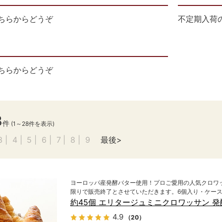
ちらからどうぞ
不定期入荷
ちらからどうぞ
3
件
(1～28件を表示)
3
4
5
6
7
8
9
最後
ヨーロッパ産発酵バター使用！プロご愛用の人気クロワ
限りで販売終了とさせていただきます。6個入り・ケー
約45個 エリタージュミニクロワッサン 発
4.9
（20）