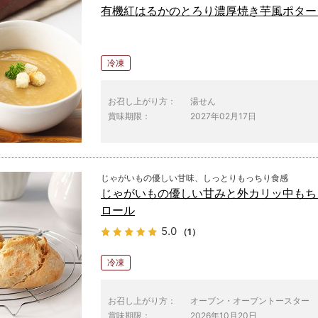
有機紅はるかのとろり濃厚焼き芋風ポター
冷凍
お召し上がり方：
湯せん
賞味期限：
2027年02月17日
じゃがいもの優しい甘味、しっとりもっちり食感
じゃがいもの優しい甘みと外カリッ中もち
ロール
5.0
（1）
冷凍
お召し上がり方：
オーブン・オーブントースター
賞味期限：
2026年10月20日