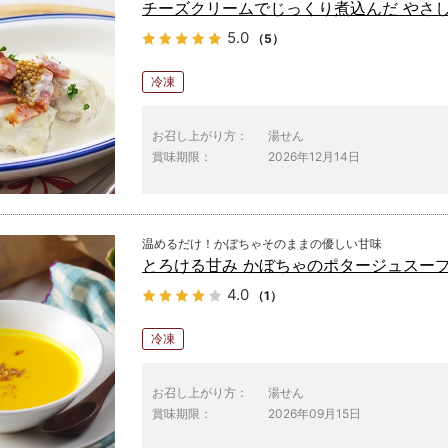
チーズクリームでじっくり煮込んだ やさ
5.0
（5）
冷凍
お召し上がり方：
湯せん
賞味期限：
2026年12月14日
温めるだけ！かぼちゃそのままの優しい甘味
とろける甘み かぼちゃのポタージュスー
4.0
（1）
冷凍
お召し上がり方：
湯せん
賞味期限：
2026年09月15日