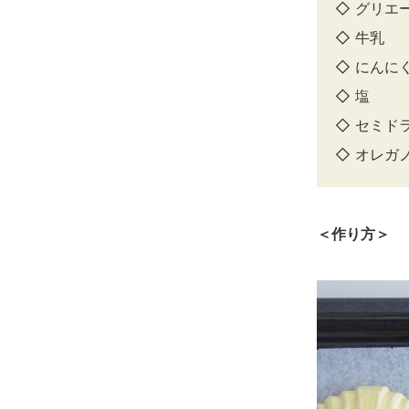
◇ グリ
◇ 
◇ にんに
◇
◇ セミ
◇ オレ
＜作り方＞