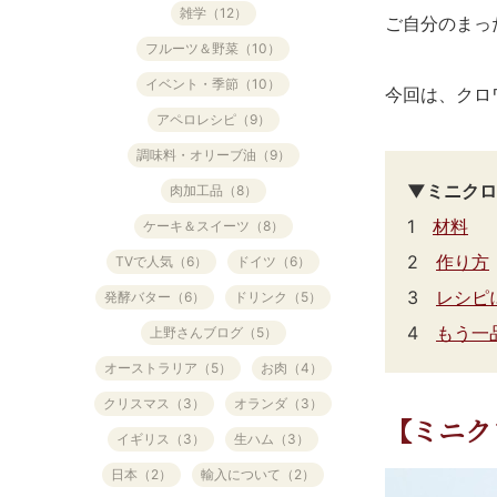
雑学（12）
ご自分のまっ
フルーツ＆野菜（10）
イベント・季節（10）
今回は、クロ
アペロレシピ（9）
調味料・オリーブ油（9）
▼ミニクロ
肉加工品（8）
1
材料
ケーキ＆スイーツ（8）
2
作り方
TVで人気（6）
ドイツ（6）
3
レシピ
発酵バター（6）
ドリンク（5）
4
もう一
上野さんブログ（5）
オーストラリア（5）
お肉（4）
クリスマス（3）
オランダ（3）
【ミニク
イギリス（3）
生ハム（3）
日本（2）
輸入について（2）