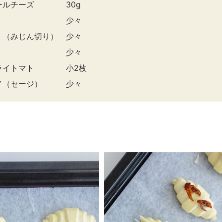
エールチーズ 30g
牛乳 少々
く（みじん切り） 少々
 塩 少々
ドライトマト 小2枚
ガノ（セージ） 少々