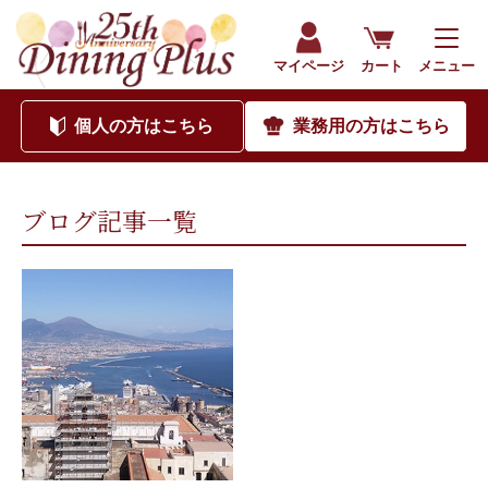
202108｜海外食品通販サイト ダイニングプラス（公式）
マイページ
カート
メニュー
個人
の方はこちら
業務用
の方はこちら
ブログ記事一覧