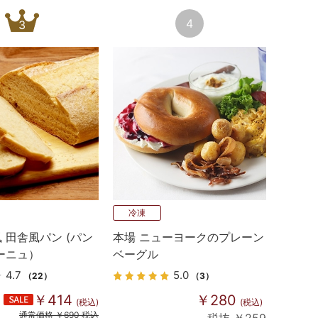
4
3
冷凍
 田舎風パン (パン
本場 ニューヨークのプレーン
ーニュ）
ベーグル
4.7
5.0
（22）
（3）
￥414
￥280
(税込)
(税込)
通常価格 ￥690 税込