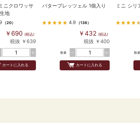
ミニクロワッサ
バタープレッツェル 1個入り
ミニ シリ
後生地
9
4.9
（20）
（136）
￥690
￥432
(税込)
(税込)
税抜 ￥639
税抜 ￥400
数量
数
カートに入れる
カートに入れる