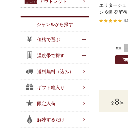
アウトレット
エリタージュ
ン 6個 発酵
4.
ジャンルから探す
価格で選ぶ
数量
温度帯で探す
送料無料（込み）
ギフト箱入り
8
限定入荷
全
件
解凍するだけ