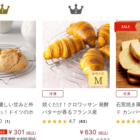
1
2
冷凍
冷凍
優しい甘みと外
焼くだけ！クロワッサン 発酵
石窯焼き風
っ！ドイツのホ
バターが香るフランス産
ド カンパ
Bake up生地 5個入り
0
4.7
（1）
（63）
￥301
￥630
(税込)
(税込)
通常価格 ￥430 税込