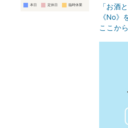
「お酒
本日
定休日
臨時休業
《No》
ここから