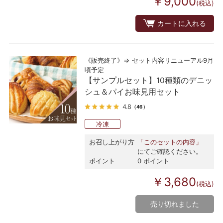
￥9,000
(税込)
カートに入れる
《販売終了》⇒ セット内容リニューアル9月
頃予定
【サンプルセット】10種類のデニッ
シュ＆パイお味見用セット
4.8
（46）
冷凍
お召し上がり方
「このセットの内容」
にてご確認ください。
ポイント
0 ポイント
￥3,680
(税込)
売り切れました