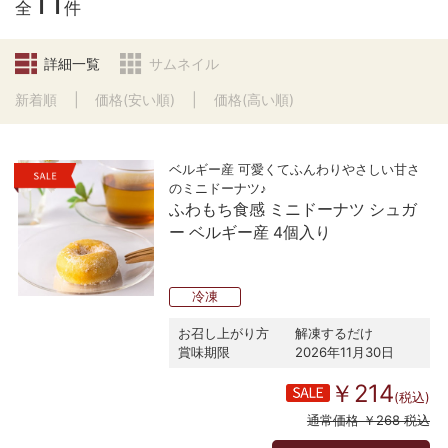
11
全
件
詳細一覧
サムネイル
新着順
価格(安い順)
価格(高い順)
ベルギー産 可愛くてふんわりやさしい甘さ
のミニドーナツ♪
ふわもち食感 ミニドーナツ シュガ
ー ベルギー産 4個入り
冷凍
お召し上がり方
解凍するだけ
賞味期限
2026年11月30日
￥214
(税込)
通常価格 ￥268 税込