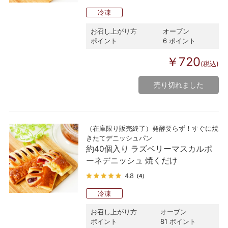
冷凍
お召し上がり方
オーブン
ポイント
6 ポイント
￥720
(税込)
売り切れました
（在庫限り販売終了）発酵要らず！すぐに焼
きたてデニッシュパン
約40個入り ラズベリーマスカルポ
ーネデニッシュ 焼くだけ
4.8
（4）
冷凍
お召し上がり方
オーブン
ポイント
81 ポイント