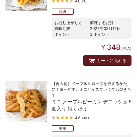
4.0
（1）
冷凍
お召し上がり方
解凍するだけ
賞味期限
2027年08月17日
ポイント
3 ポイント
￥348
(税込)
カートに入れる
【再入荷】メープルシロップを愛するかた
に！食べやすいミニサイズでいつでも焼きた
て
ミニ メープルピーカン デニッシュ 5
個入り 焼くだけ
4.8
（49）
冷凍