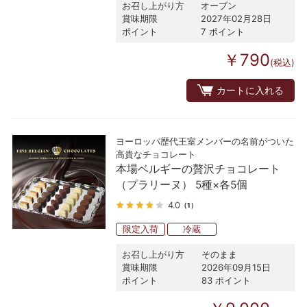
お召し上がり方
オーブン
賞味期限
2027年02月28日
ポイント
7 ポイント
￥790
(税込)
カートに入れる
ヨーロッパ歴代王室メンバーの名前がついた
高貴なチョコレート
本場ベルギーの贅沢チョコレート
（プラリーヌ） 5種×各5個
4.0
（1）
限定入荷
冷蔵
お召し上がり方
そのまま
賞味期限
2026年09月15日
ポイント
83 ポイント