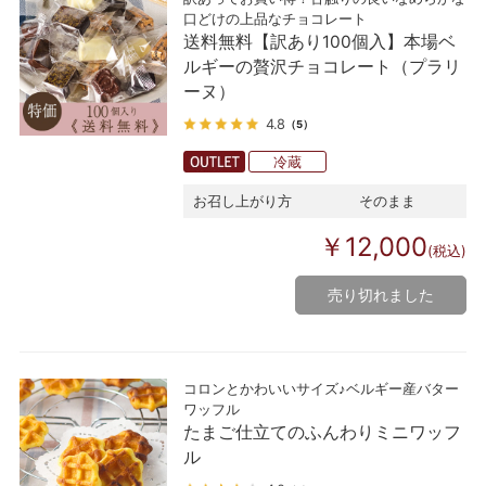
口どけの上品なチョコレート
送料無料【訳あり100個入】本場ベ
ルギーの贅沢チョコレート（プラリ
ーヌ）
4.8
（5）
冷蔵
お召し上がり方
そのまま
￥12,000
(税込)
売り切れました
コロンとかわいいサイズ♪ベルギー産バター
ワッフル
たまご仕立てのふんわりミニワッフ
ル