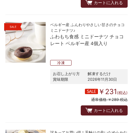
カートに入れる
ベルギー産 ふんわりやさしい甘さのチョコ
ミニドーナツ♪
ふわもち食感 ミニドーナツ チョコ
レート ベルギー産 4個入り
冷凍
お召し上がり方
解凍するだけ
賞味期限
2026年11月30日
￥231
(税込)
通常価格 ￥289 税込
カートに入れる
訳あってお買い得！舌触りの良いなめらかな