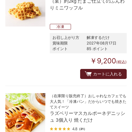
（業）約2kg たまご仕立てのふんわ
りミニワッフル
冷凍
お召し上がり方
解凍するだけ
賞味期限
2027年08月17日
ポイント
85 ポイント
￥9,200
(税込)
カートに入れる
（在庫限り販売終了）おしゃれなカフェでも
大人気！「冷凍パン」だからいつでも焼きた
てスイーツ
ラズベリーマスカルポーネデニッシ
ュ 3個入り 焼くだけ
4.8
（21）