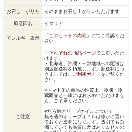
お召し上がり方
そのままお召し上がりいただけます
原産国名
イタリア
「このセットの内容」
にてご確認くだ
アレルギー表示
さい。
・
それぞれの商品ページ
でご覧いただ
けます。
・北海道、沖縄・一部地域への配送は
別途配送料を頂戴します。配送料につ
きましては、
ご利用ガイド
をご覧くだ
さい。
※トマト缶の商品の性質上、冷凍・冷
蔵商品と一緒にはお求めいただけませ
ん。ご了承ください。
※無ろ過オリーブオイルについて
ご注意
無ろ過のオリーブオイルは静かに置い
ておくと透明になります。透明でも白
濁していても品質に差はありませんの