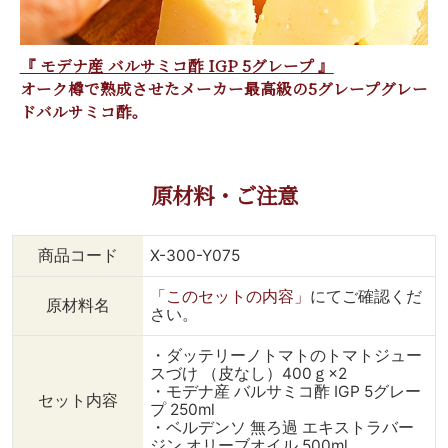
『 モデナ産 バルサミコ酢 IGP 5グレープ 』
オーク樽で熟成させたメーカー最高級の5グレープグレー
ドバルサミコ酢。
原材料・ご注意
商品コード
X-300-Y075
「このセットの内容」
にてご確認くだ
原材料名
さい。
・ダッテリーノトマトのトマトジュー
スづけ （皮なし）400ｇ×2
・モデナ産 バルサミコ酢 IGP 5グレー
セット内容
プ 250ml
・ベルデンソ 無ろ過 エキストラバー
ジン オリーブオイル 500ml