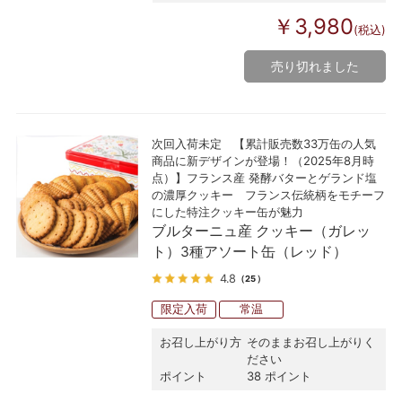
￥3,980
(税込)
売り切れました
次回入荷未定 【累計販売数33万缶の人気
商品に新デザインが登場！（2025年8月時
点）】フランス産 発酵バターとゲランド塩
の濃厚クッキー フランス伝統柄をモチーフ
にした特注クッキー缶が魅力
ブルターニュ産 クッキー（ガレッ
ト）3種アソート缶（レッド）
4.8
（25）
限定入荷
常温
お召し上がり方
そのままお召し上がりく
ださい
ポイント
38 ポイント