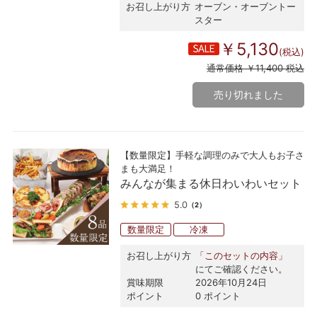
お召し上がり方
オーブン・オーブントー
スター
￥5,130
(税込)
通常価格 ￥11,400 税込
売り切れました
【数量限定】手軽な調理のみで大人もお子さ
まも大満足！
みんなが集まる休日わいわいセット
5.0
（2）
数量限定
冷凍
お召し上がり方
「このセットの内容」
にてご確認ください。
賞味期限
2026年10月24日
ポイント
0 ポイント