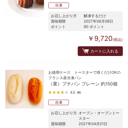
冷凍
お召し上がり方
解凍するだけ
賞味期限
2027年06月08日
ポイント
90 ポイント
￥9,720
(税込)
カートに入れる
お徳用ケース トースターで焼くだけOKの
フランス産冷凍パン
（業）プチパン プレーン 約150個
4.0
（6）
冷凍
お召し上がり方
オーブン・オーブントー
スター
賞味期限
2027年04月01日