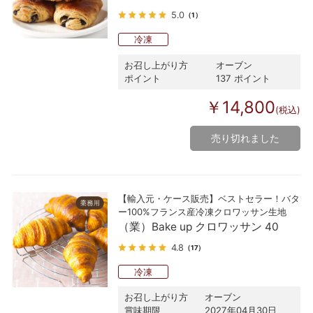
5.0
（1）
冷凍
お召し上がり方
オーブン
ポイント
137 ポイント
￥14,800
(税込)
売り切れました
【輸入元・ケース販売】ベストセラー！バタ
ー100%フランス産冷凍クロワッサン生地
（業）Bake up クロワッサン 40
4.8
（17）
冷凍
お召し上がり方
オーブン
賞味期限
2027年04月30日