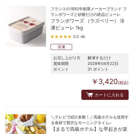
フランスの1892年創業メーカーブランド フ
ランボワーズと砂糖だけの絶品ピューレ
フランボワーズ （ラズベリー） 冷
凍ピューレ 1kg
5.0
（5）
冷凍
お召し上がり方
解凍するだけ
賞味期限
2028年04月22日
ポイント
31 ポイント
￥3,420
(税込)
カートに入れる
＼テレビで紹介多数！／高級ホテルも使用す
る食材で贅沢なモーニングタイム♪
【まるで高級ホテル】な早起きが楽