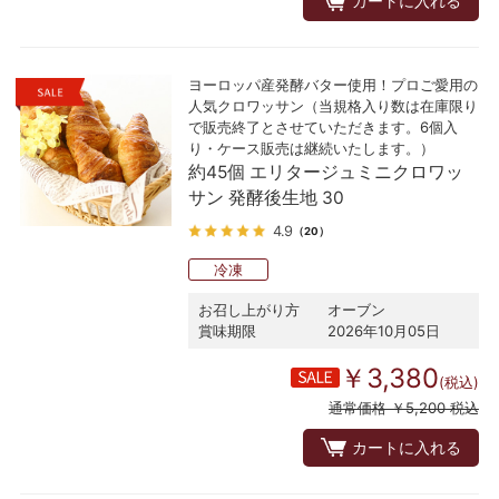
カートに入れる
ヨーロッパ産発酵バター使用！プロご愛用の
人気クロワッサン（当規格入り数は在庫限り
で販売終了とさせていただきます。6個入
り・ケース販売は継続いたします。）
約45個 エリタージュミニクロワッ
サン 発酵後生地 30
4.9
（20）
冷凍
お召し上がり方
オーブン
賞味期限
2026年10月05日
￥3,380
(税込)
通常価格 ￥5,200 税込
カートに入れる