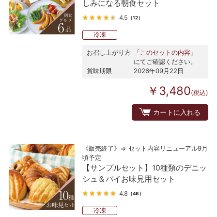
しみになる朝食セット
4.5
（12）
冷凍
お召し上がり方
「このセットの内容」
にてご確認ください。
賞味期限
2026年09月22日
￥3,480
(税込)
カートに入れる
《販売終了》⇒ セット内容リニューアル9月
頃予定
【サンプルセット】10種類のデニッ
シュ＆パイお味見用セット
4.8
（46）
冷凍