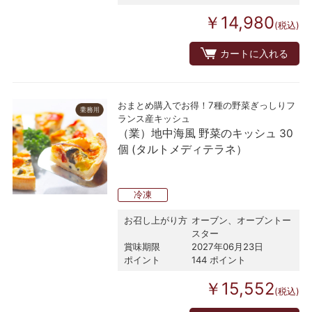
￥14,980
(税込)
カートに入れる
おまとめ購入でお得！7種の野菜ぎっしりフ
ランス産キッシュ
（業）地中海風 野菜のキッシュ 30
個 (タルトメディテラネ）
冷凍
お召し上がり方
オーブン、オーブントー
スター
賞味期限
2027年06月23日
ポイント
144 ポイント
￥15,552
(税込)