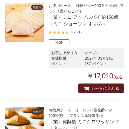
お徳用ケース！ 純粋バター100％の可愛いフ
ランス産りんごパイ
（業）ミニ アップルパイ 約150個
（ミニ ショーソン オ ポム）
4.7
（3）
冷凍
お召し上がり方
オーブン
賞味期限
2027年03月31日
ポイント
157 ポイント
￥17,010
(税込)
カートに入れる
お徳用ケース ヨーロッパ産発酵バター
100%使用 フランス産冷凍生地
（業）発酵後 ミニクロワッサン エ
リタージュ 30