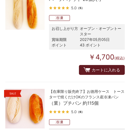
5.0
（5）
冷凍
お召し上がり方
オーブン・オーブントー
スター
賞味期限
2027年05月05日
ポイント
43 ポイント
￥4,700
(税込)
カートに入れる
【在庫限り販売終了】お徳用ケース トース
ターで焼くだけOKのフランス産冷凍パン
（業）プチパン 約115個
5.0
（6）
冷凍