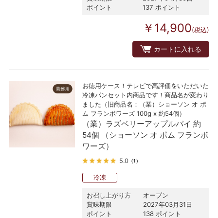
ポイント
137 ポイント
￥14,900
(税込)
カートに入れる
お徳用ケース！テレビで高評価をいただいた
冷凍パンセット内商品です！商品名が変わり
ました（旧商品名：（業）ショーソン オ ポ
ム フランボワーズ 100g x 約54個）
（業）ラズベリーアップルパイ 約
54個 （ショーソン オ ポム フランボ
ワーズ）
5.0
（1）
冷凍
お召し上がり方
オーブン
賞味期限
2027年03月31日
ポイント
138 ポイント