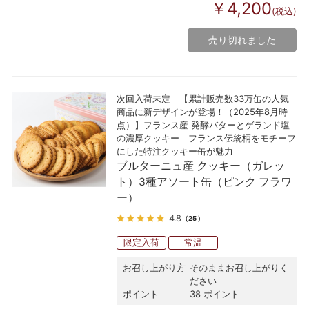
￥4,200
(税込)
売り切れました
次回入荷未定 【累計販売数33万缶の人気
商品に新デザインが登場！（2025年8月時
点）】フランス産 発酵バターとゲランド塩
の濃厚クッキー フランス伝統柄をモチーフ
にした特注クッキー缶が魅力
ブルターニュ産 クッキー（ガレッ
ト）3種アソート缶（ピンク フラワ
ー）
4.8
（25）
限定入荷
常温
お召し上がり方
そのままお召し上がりく
ださい
ポイント
38 ポイント