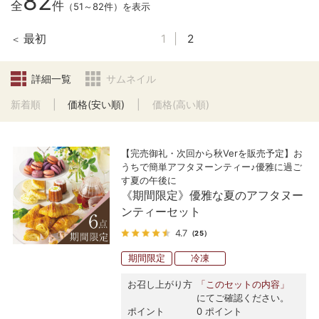
82
全
件
（51～82件）を表示
最初
1
2
詳細一覧
サムネイル
新着順
価格(安い順)
価格(高い順)
【完売御礼・次回から秋Verを販売予定】お
うちで簡単アフタヌーンティー♪優雅に過ご
す夏の午後に
《期間限定》優雅な夏のアフタヌー
ンティーセット
4.7
（25）
期間限定
冷凍
お召し上がり方
「このセットの内容」
にてご確認ください。
ポイント
0 ポイント