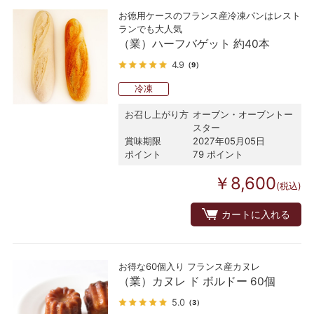
お徳用ケースのフランス産冷凍パンはレスト
ランでも大人気
（業）ハーフバゲット 約40本
4.9
（9）
冷凍
お召し上がり方
オーブン・オーブントー
スター
賞味期限
2027年05月05日
ポイント
79 ポイント
￥8,600
(税込)
カートに入れる
お得な60個入り フランス産カヌレ
（業）カヌレ ド ボルドー 60個
5.0
（3）