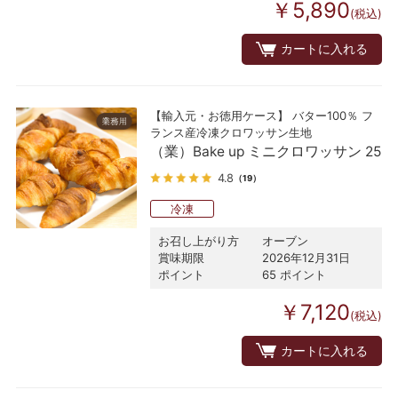
￥5,890
(税込)
カートに入れる
【輸入元・お徳用ケース】 バター100％ フ
ランス産冷凍クロワッサン生地
（業）Bake up ミニクロワッサン 25
4.8
（19）
冷凍
お召し上がり方
オーブン
賞味期限
2026年12月31日
ポイント
65 ポイント
￥7,120
(税込)
カートに入れる