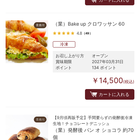
（業）Bake up クロワッサン 60
4.8
（49）
冷凍
お召し上がり方
オーブン
賞味期限
2027年03月31日
ポイント
134 ポイント
￥14,500
(税込)
カートに入れる
【9月頃再販予定】手間要らずの発酵後冷凍
生地！チョコレートデニッシュ
（業）発酵後 パン オ ショコラ 約70
個