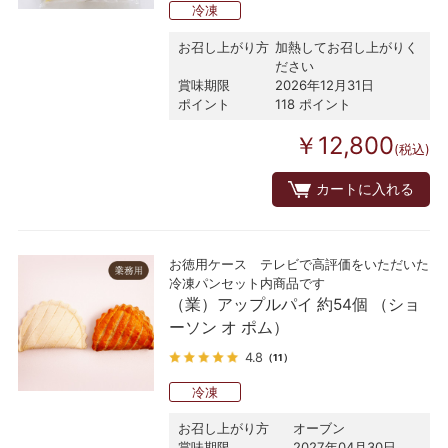
冷凍
お召し上がり方
加熱してお召し上がりく
ださい
賞味期限
2026年12月31日
ポイント
118 ポイント
￥12,800
(税込)
カートに入れる
お徳用ケース テレビで高評価をいただいた
冷凍パンセット内商品です
（業）アップルパイ 約54個 （ショ
ーソン オ ポム）
4.8
（11）
冷凍
お召し上がり方
オーブン
賞味期限
2027年04月30日