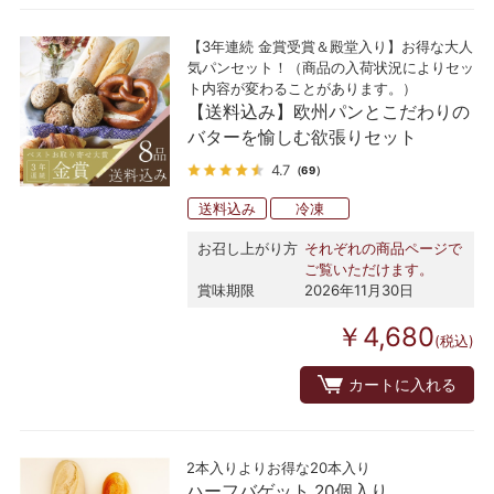
【3年連続 金賞受賞＆殿堂入り】お得な大人
気パンセット！（商品の入荷状況によりセッ
ト内容が変わることがあります。）
【送料込み】欧州パンとこだわりの
バターを愉しむ欲張りセット
4.7
（69）
送料込み
冷凍
お召し上がり方
それぞれの商品ページで
ご覧いただけます。
賞味期限
2026年11月30日
￥4,680
(税込)
カートに入れる
2本入りよりお得な20本入り
ハーフバゲット 20個入り