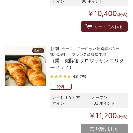
ポイント
96 ポイント
￥10,400
(税込)
カートに入れる
お徳用ケース ヨーロッパ産発酵バター
100%使用 フランス産冷凍生地
（業）発酵後 クロワッサン エリタ
ージュ 70
4.8
（25）
冷凍
お召し上がり方
オーブン
ポイント
103 ポイント
￥11,200
(税込)
売り切れました