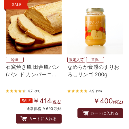
冷凍
限定入荷
常温
石窯焼き風 田舎風パン
なめらか食感のすりお
(パン ド カンパーニ
ろしリンゴ 200g
ュ）
4.7
4.9
（22）
（13）
￥414
￥400
(税込)
(税込)
通常価格 ￥690 税込
カートに入れる
カートに入れる