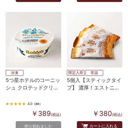
限定入荷
常温
冷凍
5個入【スティックタイ
5つ星ホテルのコーニッ
プ】 濃厚！エストニア
シュ クロテッドクリー
の百花はちみつ 8g×5
ム
4.9
（20）
￥380
￥389
(税込)
(税込)
カートに入れる
売り切れました