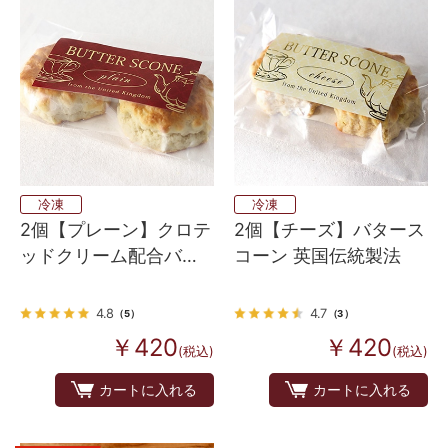
冷凍
冷凍
2個【プレーン】クロテ
2個【チーズ】バタース
ッドクリーム配合バタ
コーン 英国伝統製法
ースコーン 英国伝統の
味
4.8
4.7
（5）
（3）
￥420
￥420
(税込)
(税込)
カートに入れる
カートに入れる