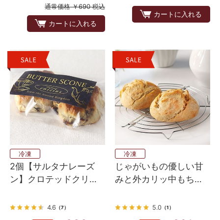
通常価格 ￥690 税込
カートに入れる
カートに入れる
冷凍
冷凍
2個【サルタナレーズ
じゃがいもの優しい甘
ン】クロテッドクリー
みと外カリッ中もち
ム配合バタースコーン
っ！ドイツのホワイト
英国伝統の味
ロール
4.6
5.0
（7）
（1）