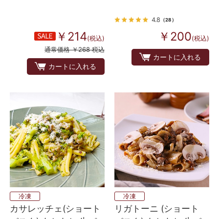
産 4個入り
4.8
（28）
￥214
￥200
(税込)
(税込)
通常価格 ￥268 税込
カートに入れる
カートに入れる
冷凍
冷凍
カサレッチェ(ショート
リガトーニ (ショート