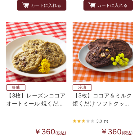
カートに入れる
カートに入れる
冷凍
冷凍
【3枚】レーズンココア
【3枚】ココア＆ミルク
オートミール 焼くだけ
焼くだけ ソフトクッキ
ソフトクッキー生地
ー生地（アメリカンホ
（アメリカンホームメ
ームメイドタイプ）
3.0
（1）
イドタイプ）
￥360
￥360
(税込)
(税込)