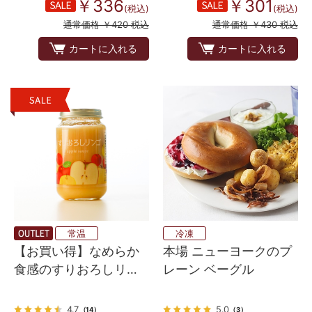
￥336
￥301
(税込)
(税込)
通常価格 ￥420 税込
通常価格 ￥430 税込
カートに入れる
カートに入れる
常温
冷凍
【お買い得】なめらか
本場 ニューヨークのプ
食感のすりおろしリン
レーン ベーグル
ゴ 200ｇ
4.7
5.0
（14）
（3）