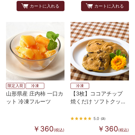
カートに入れる
カートに入れる
限定入荷
冷凍
冷凍
山形県産 庄内柿 一口カ
【3枚】ココアチップ
ット 冷凍フルーツ
焼くだけ ソフトクッキ
ー生地（アメリカンホ
ームメイドタイプ）
5.0
（2）
￥360
￥360
(税込)
(税込)