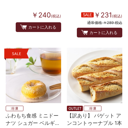
￥240
￥231
(税込)
(税込)
通常価格 ￥289 税込
カートに入れる
カートに入れる
冷凍
冷凍
ふわもち食感 ミニドー
【訳あり】 バゲット ア
ナツ シュガー ベルギー
ンコントゥーナブル 1本