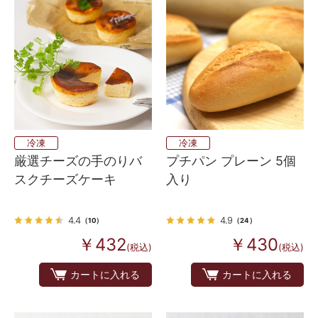
冷凍
冷凍
厳選チーズの手のりバ
プチパン プレーン 5個
スクチーズケーキ
入り
4.4
4.9
（10）
（24）
￥432
￥430
(税込)
(税込)
カートに入れる
カートに入れる