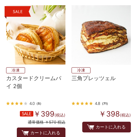
冷凍
冷凍
カスタードクリームパ
三角プレッツェル
イ 2個
4.0
4.8
（5）
（71）
￥399
￥398
(税込)
(税込)
通常価格 ￥570 税込
カートに入れる
カートに入れる