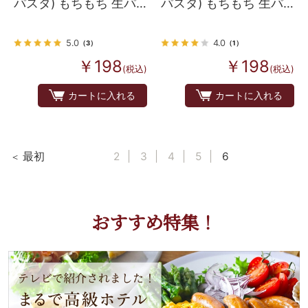
パスタ) もちもち 生パ
パスタ) もちもち 生パ
スタ 冷凍 100g
スタ 冷凍 80ｇ
5.0
4.0
（3）
（1）
￥198
￥198
(税込)
(税込)
カートに入れる
カートに入れる
最初
2
3
4
5
6
おすすめ特集！