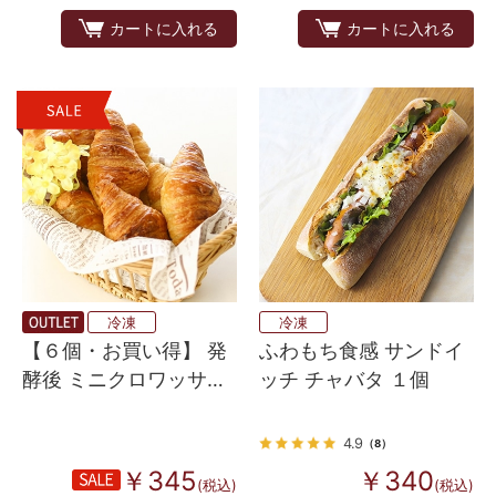
カートに入れる
カートに入れる
冷凍
冷凍
【６個・お買い得】 発
ふわもち食感 サンドイ
酵後 ミニクロワッサン
ッチ チャバタ １個
エリタージュ
4.9
（8）
￥345
￥340
(税込)
(税込)