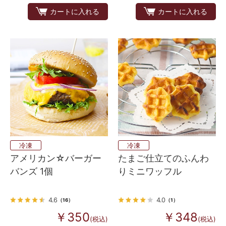
カートに入れる
カートに入れる
冷凍
冷凍
アメリカン☆バーガー
たまご仕立てのふんわ
バンズ 1個
りミニワッフル
4.6
4.0
（16）
（1）
￥350
￥348
(税込)
(税込)