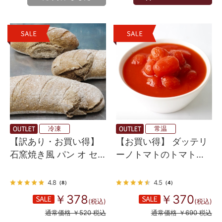
冷凍
常温
【訳あり・お買い得】
【お買い得】 ダッテリ
石窯焼き風 パン オ セ
ーノトマトのトマトジ
ーグル (ライ麦パン）
ュースづけ （皮なし）
400ｇ
4.8
4.5
（8）
（4）
￥378
￥370
(税込)
(税込)
通常価格 ￥520 税込
通常価格 ￥690 税込