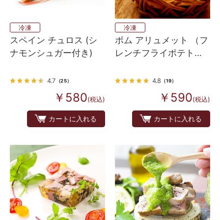
冷凍
冷凍
スペイン チュロス (シ
ポム アリュメット （フ
ナモンシュガー付き)
レンチフライポテト）
450ｇ
4.7
4.8
（25）
（19）
￥580
￥590
(税込)
(税込)
カートに入れる
カートに入れる