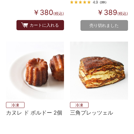
4.9
（20）
￥380
￥389
(税込)
(税込)
カートに入れる
売り切れました
冷凍
冷凍
カヌレ ド ボルドー 2個
三角プレッツェル