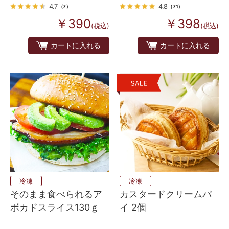
4.7
4.8
（7）
（71）
￥390
￥398
(税込)
(税込)
カートに入れる
カートに入れる
冷凍
冷凍
そのまま食べられるア
カスタードクリームパ
ボカドスライス130ｇ
イ 2個