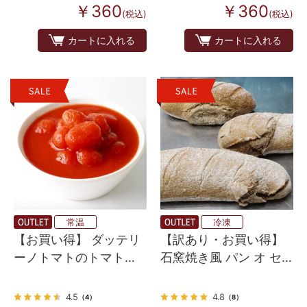
￥360
￥360
(税込)
(税込)
カートに入れる
カートに入れる
常温
冷凍
【お買い得】 ダッテリ
【訳あり・お買い得】
ーノトマトのトマトジ
石窯焼き風 パン オ セ
ュースづけ （皮なし）
ーグル (ライ麦パン）
400ｇ
4.5
4.8
（4）
（8）