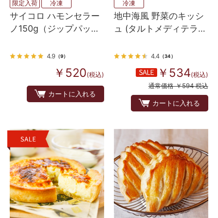
限定入荷
冷凍
冷凍
サイコロ ハモンセラー
地中海風 野菜のキッシ
ノ150g（ジップパッ
ュ (タルトメディテラ
ク） ミニ ダイスカット
ネ）
生ハム
4.9
4.4
（9）
（34）
￥520
￥534
(税込)
(税込)
通常価格 ￥594 税込
カートに入れる
カートに入れる