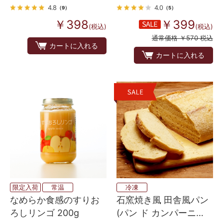
4.8
4.0
（9）
（5）
￥398
￥399
(税込)
(税込)
通常価格 ￥570 税込
カートに入れる
カートに入れる
限定入荷
常温
冷凍
なめらか食感のすりお
石窯焼き風 田舎風パン
ろしリンゴ 200g
(パン ド カンパーニ