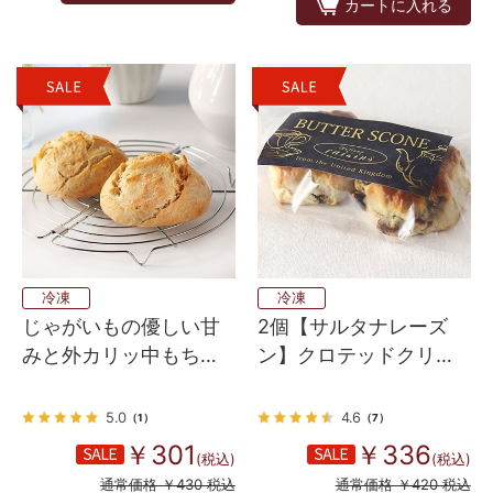
カートに入れる
冷凍
冷凍
じゃがいもの優しい甘
2個【サルタナレーズ
みと外カリッ中もち
ン】クロテッドクリー
っ！ドイツのホワイト
ム配合バタースコーン
ロール
英国伝統の味
5.0
4.6
（1）
（7）
￥301
￥336
(税込)
(税込)
通常価格 ￥430 税込
通常価格 ￥420 税込