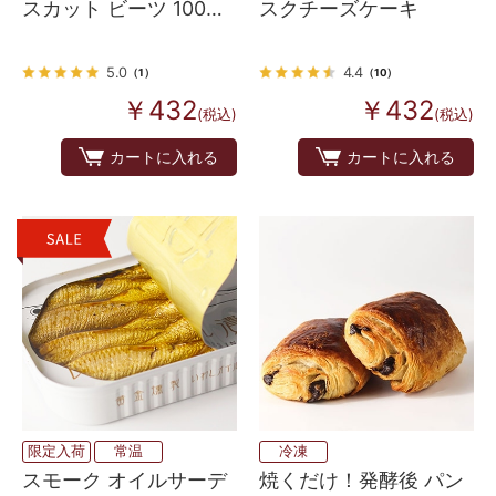
スカット ビーツ 100ｇ
スクチーズケーキ
冷凍
5.0
4.4
（1）
（10）
￥432
￥432
(税込)
(税込)
カートに入れる
カートに入れる
限定入荷
常温
冷凍
スモーク オイルサーデ
焼くだけ！発酵後 パン