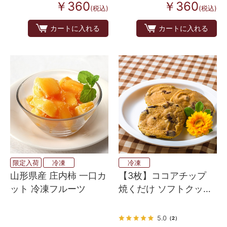
￥360
￥360
(税込)
(税込)
カートに入れる
カートに入れる
限定入荷
冷凍
冷凍
山形県産 庄内柿 一口カ
【3枚】ココアチップ
ット 冷凍フルーツ
焼くだけ ソフトクッキ
ー生地（アメリカンホ
ームメイドタイプ）
5.0
（2）