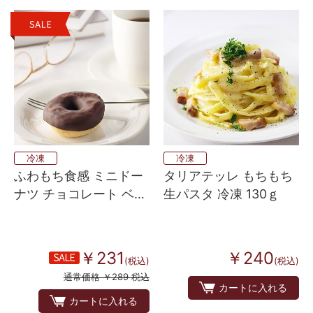
冷凍
冷凍
ふわもち食感 ミニドー
タリアテッレ もちもち
ナツ チョコレート ベル
生パスタ 冷凍 130ｇ
ギー産 4個入り
￥231
￥240
(税込)
(税込)
通常価格 ￥289 税込
カートに入れる
カートに入れる