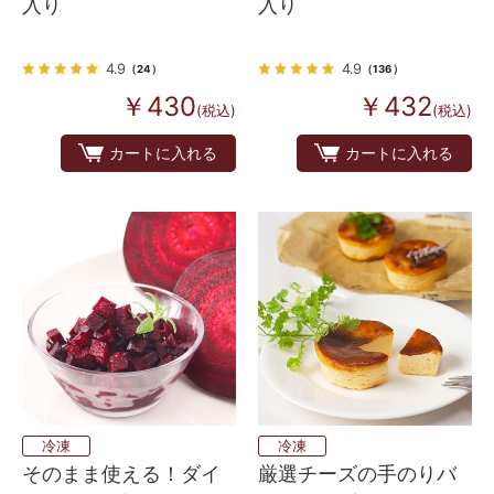
入り
入り
4.9
4.9
（24）
（136）
￥430
￥432
(税込)
(税込)
カートに入れる
カートに入れる
冷凍
冷凍
そのまま使える！ダイ
厳選チーズの手のりバ