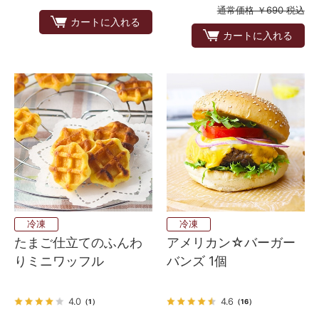
通常価格 ￥690 税込
カートに入れる
カートに入れる
冷凍
冷凍
たまご仕立てのふんわ
アメリカン☆バーガー
りミニワッフル
バンズ 1個
4.0
4.6
（1）
（16）