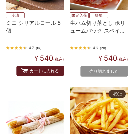
冷凍
限定入荷
冷凍
ミニ シリアルロール 5
生ハム切り落とし ボリ
個
ュームパック スペイン
産
4.7
4.6
（15）
（79）
￥540
￥540
(税込)
(税込)
カートに入れる
売り切れました