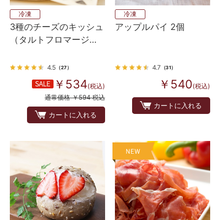
冷凍
冷凍
3種のチーズのキッシュ
アップルパイ 2個
（タルトフロマージュ
サレ）
4.5
4.7
（27）
（31）
￥534
￥540
(税込)
(税込)
通常価格 ￥594 税込
カートに入れる
カートに入れる