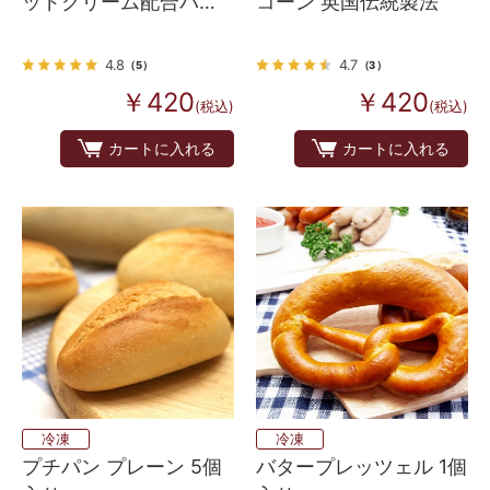
ッドクリーム配合バタ
コーン 英国伝統製法
ースコーン 英国伝統の
味
4.8
4.7
（5）
（3）
￥420
￥420
(税込)
(税込)
カートに入れる
カートに入れる
冷凍
冷凍
プチパン プレーン 5個
バタープレッツェル 1個