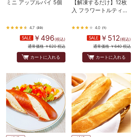
ミニ アップルパイ 5個
【解凍するだけ】12枚
入 フラワートルティー
ヤ 8インチ（直径約
20cm）
4.7
4.0
（33）
（1）
￥496
￥512
(税込)
(税込)
通常価格 ￥620 税込
通常価格 ￥640 税込
カートに入れる
カートに入れる