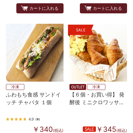
カートに入れる
カートに入れる
冷凍
冷凍
ふわもち食感 サンドイ
【６個・お買い得】 発
ッチ チャバタ １個
酵後 ミニクロワッサン
エリタージュ
4.9
（8）
￥340
￥345
(税込)
(税込)