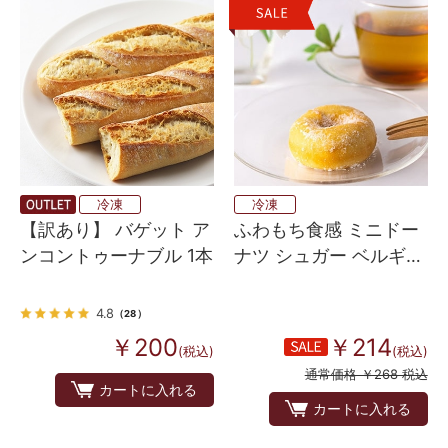
冷凍
冷凍
【訳あり】 バゲット ア
ふわもち食感 ミニドー
ンコントゥーナブル 1本
ナツ シュガー ベルギー
産 4個入り
4.8
（28）
￥200
￥214
(税込)
(税込)
通常価格 ￥268 税込
カートに入れる
カートに入れる