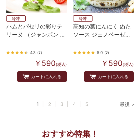
冷凍
冷凍
ハムとパセリの彩りテ
高知の葉にんにく ぬた
リーヌ （ジャンボン ペ
ソース ジェノベーゼ風
ルシェ）
（3個入）
4.3
5.0
（7）
（7）
￥590
￥590
(税込)
(税込)
カートに入れる
カートに入れる
1
2
3
4
5
最後
おすすめ特集！