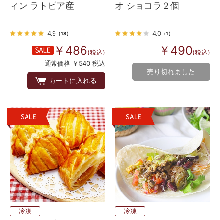
ィン ラトビア産
オ ショコラ２個
4.9
4.0
（18）
（1）
￥486
￥490
(税込)
(税込)
通常価格 ￥540 税込
売り切れました
カートに入れる
冷凍
冷凍