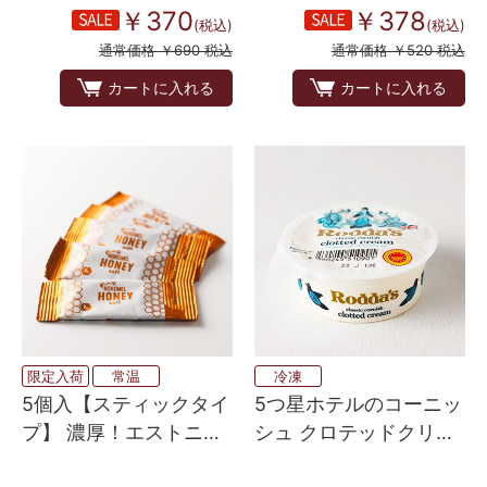
￥370
￥378
(税込)
(税込)
通常価格 ￥690 税込
通常価格 ￥520 税込
カートに入れる
カートに入れる
限定入荷
常温
冷凍
5個入【スティックタイ
5つ星ホテルのコーニッ
プ】 濃厚！エストニア
シュ クロテッドクリー
の百花はちみつ 8g×5
ム