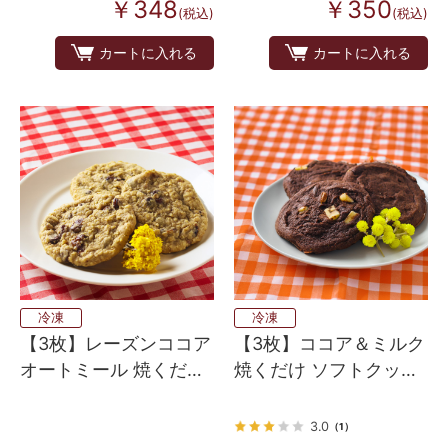
￥348
￥350
(税込)
(税込)
カートに入れる
カートに入れる
冷凍
冷凍
【3枚】レーズンココア
【3枚】ココア＆ミルク
オートミール 焼くだけ
焼くだけ ソフトクッキ
ソフトクッキー生地
ー生地（アメリカンホ
（アメリカンホームメ
ームメイドタイプ）
3.0
（1）
イドタイプ）