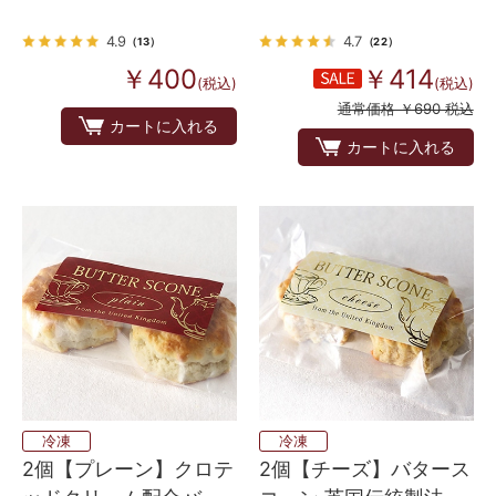
ュ）
4.9
4.7
（13）
（22）
￥400
￥414
(税込)
(税込)
通常価格 ￥690 税込
カートに入れる
カートに入れる
冷凍
冷凍
2個【プレーン】クロテ
2個【チーズ】バタース