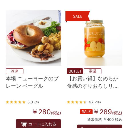
冷凍
常温
本場 ニューヨークのプ
【お買い得】なめらか
レーン ベーグル
食感のすりおろしリン
ゴ 200ｇ
5.0
4.7
（3）
（14）
￥280
￥289
(税込)
(税込)
通常価格 ￥400 税込
カートに入れる