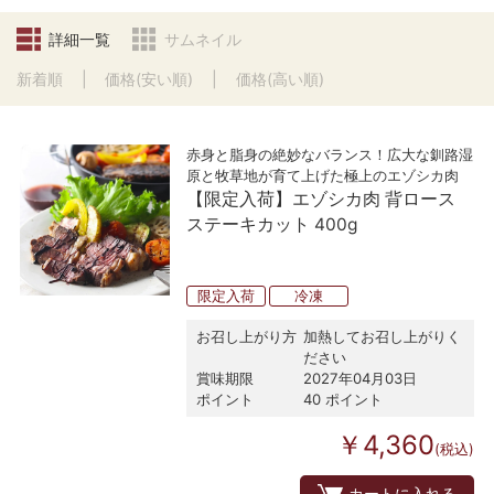
詳細一覧
サムネイル
新着順
価格(安い順)
価格(高い順)
赤身と脂身の絶妙なバランス！広大な釧路湿
原と牧草地が育て上げた極上のエゾシカ肉
【限定入荷】エゾシカ肉 背ロース
ステーキカット 400g
限定入荷
冷凍
お召し上がり方
加熱してお召し上がりく
ださい
賞味期限
2027年04月03日
ポイント
40 ポイント
￥4,360
(税込)
カートに入れる