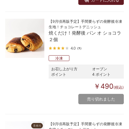
【9月頃再販予定】手間要らずの発酵後冷凍
生地！チョコレートデニッシュ
焼くだけ！発酵後 パン オ ショコラ
２個
4.0
（1）
冷凍
お召し上がり方
オーブン
ポイント
4 ポイント
￥490
(税込)
売り切れました
【9月頃再販予定】手間要らずの発酵後冷凍