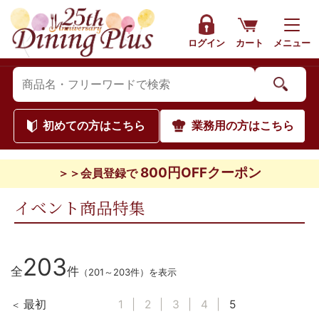
ログイン
カート
メニュー
初めて
の方はこちら
業務用
の方はこちら
800円OFFクーポン
＞＞会員登録で
イベント商品特集
203
全
件
（201～203件）を表示
最初
1
2
3
4
5