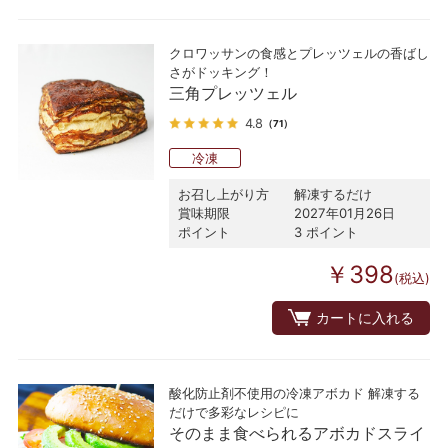
クロワッサンの食感とプレッツェルの香ばし
さがドッキング！
三角プレッツェル
4.8
（71）
冷凍
お召し上がり方
解凍するだけ
賞味期限
2027年01月26日
ポイント
3 ポイント
￥398
(税込)
カートに入れる
酸化防止剤不使用の冷凍アボカド 解凍する
だけで多彩なレシピに
そのまま食べられるアボカドスライ