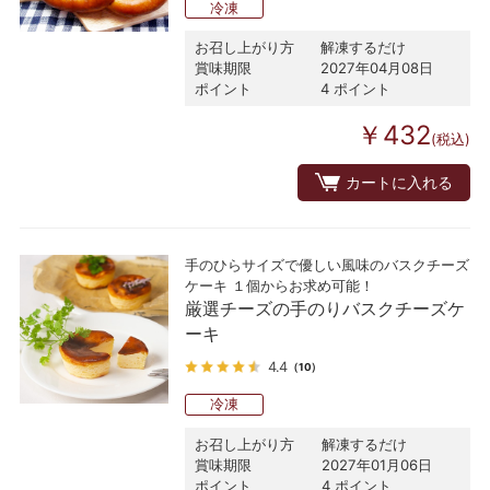
冷凍
お召し上がり方
解凍するだけ
賞味期限
2027年04月08日
ポイント
4 ポイント
￥432
(税込)
カートに入れる
手のひらサイズで優しい風味のバスクチーズ
ケーキ １個からお求め可能！
厳選チーズの手のりバスクチーズケ
ーキ
4.4
（10）
冷凍
お召し上がり方
解凍するだけ
賞味期限
2027年01月06日
ポイント
4 ポイント