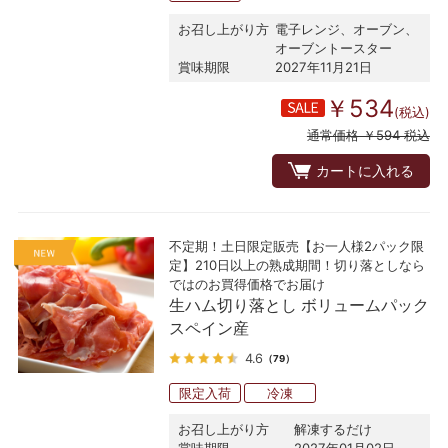
お召し上がり方
電子レンジ、オーブン、
オーブントースター
賞味期限
2027年11月21日
￥534
(税込)
通常価格 ￥594 税込
カートに入れる
不定期！土日限定販売【お一人様2パック限
定】210日以上の熟成期間！切り落としなら
ではのお買得価格でお届け
生ハム切り落とし ボリュームパック
スペイン産
4.6
（79）
限定入荷
冷凍
お召し上がり方
解凍するだけ