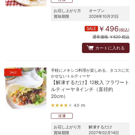
お召し上がり方
オーブン
賞味期限
2026年10月31日
￥496
(税込)
通常価格 ￥620 税込
カートに入れる
手軽にメキシコ料理が楽しめる、タコスに欠
かせないトルティーヤ
【解凍するだけ】12枚入 フラワート
ルティーヤ 8インチ（直径約
20cm）
4.0
（1）
冷凍
お召し上がり方
解凍するだけ
賞味期限
2027年02月14日