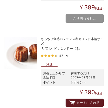
￥389
(税込)
売り切れました
もっちり食感のフランス産カヌレに本格サイ
ズ
カヌレ ド ボルドー 2個
4.7
（7）
冷凍
お召し上がり方
解凍するだけ
賞味期限
2027年06月08日
ポイント
3 ポイント
￥390
(税込)
カートに入れる