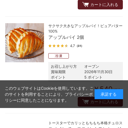
カートに入れる
サクサク大きなアップルパイ！ピュアバター
100%
アップルパイ 2個
4.7
（31）
冷凍
お召し上がり方
オーブン
賞味期限
2026年11月30日
ポイント
5 ポイント
￥540
このウェブサイトはCookieを使用しています。こ
(税込)
のサイトを利用することにより、
プライバシーポ
承諾する
リシー
に同意したことになります。
カートに入れる
トースターでカリッともちもち本格チュロス