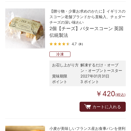
【贈り物・少量お求めのかたに】イギリスの
スコーン老舗ブランドから直輸入、チェダー
チーズの深い味わい
2個【チーズ】バタースコーン 英国
伝統製法
4.7
（3）
冷凍
お召し上がり方
解凍するだけ・オーブ
ン・オーブントースター
賞味期限
2027年01月31日
ポイント
3 ポイント
￥420
(税込)
カートに入れる
小麦が美味しいフランス産お食事パンを便利