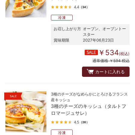
4.4
（34）
冷凍
お召し上がり方
オーブン、オーブントー
スター
賞味期限
2027年06月23日
￥534
(税込)
通常価格 ￥594 税込
カートに入れる
3種のチーズがなめらかにとろけるフランス
産キッシュ
3種のチーズのキッシュ（タルトフ
ロマージュサレ）
4.5
（26）
冷凍