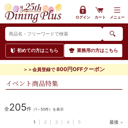
ログイン
カート
メニュー
初めて
の方はこちら
業務用
の方はこちら
800円OFFクーポン
＞＞会員登録で
イベント商品特集
205
全
件
（1～50件）を表示
1
2
3
4
5
最後