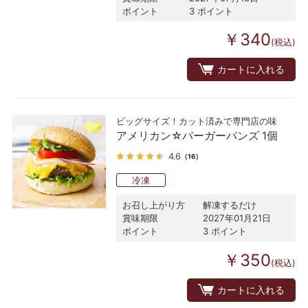
ポイント
3 ポイント
￥340
(税込)
カートに入れる
ビッグサイズ！カット済みで専門店の味
アメリカン☆バーガーバンズ 1個
4.6
（16）
冷凍
お召し上がり方
解凍するだけ
賞味期限
2027年01月21日
ポイント
3 ポイント
￥350
(税込)
カートに入れる