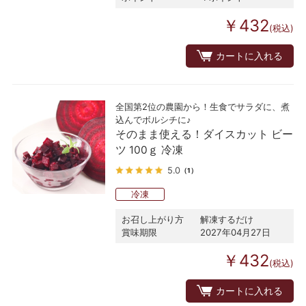
￥432
(税込)
カートに入れる
全国第2位の農園から！生食でサラダに、煮
込んでボルシチに♪
そのまま使える！ダイスカット ビー
ツ 100ｇ 冷凍
5.0
（1）
冷凍
お召し上がり方
解凍するだけ
賞味期限
2027年04月27日
￥432
(税込)
カートに入れる