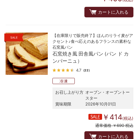
カートに入れる
【在庫限りで販売終了】ほんのりライ麦がア
クセント♪食べ応えのあるフランスの素朴な
石窯風パン
石窯焼き風 田舎風パン (パン ド カ
ンパーニュ）
4.7
（22）
冷凍
お召し上がり方
オーブン・オーブントー
スター
賞味期限
2026年10月01日
￥414
(税込)
通常価格 ￥690 税込
カートに入れる