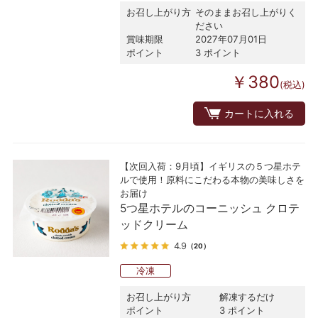
お召し上がり方
そのままお召し上がりく
ださい
賞味期限
2027年07月01日
ポイント
3 ポイント
￥380
(税込)
カートに入れる
【次回入荷：9月頃】イギリスの５つ星ホテ
ルで使用！原料にこだわる本物の美味しさを
お届け
5つ星ホテルのコーニッシュ クロテ
ッドクリーム
4.9
（20）
冷凍
お召し上がり方
解凍するだけ
ポイント
3 ポイント