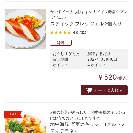
サンドイッチもおすすめ！ドイツ老舗のプレ
ッツェル
スティック プレッツェル 2個入り
4.8
（32）
冷凍
お召し上がり方
解凍するだけ
賞味期限
2027年03月10日
ポイント
4 ポイント
￥520
(税込)
カートに入れる
7種の野菜がぎっしり！地中海風のキッシュ
はおうちカフェにもおすすめ
地中海風 野菜のキッシュ (タルトメ
ディテラネ）