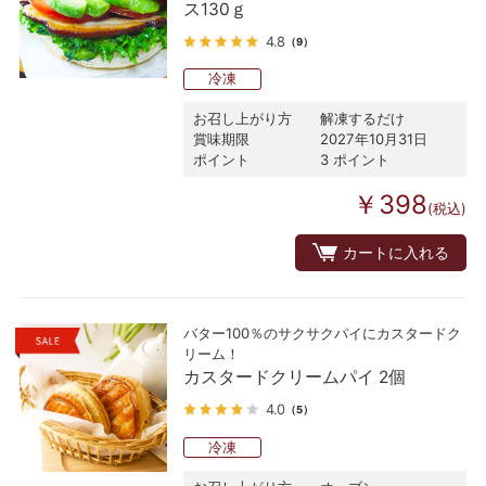
ス130ｇ
4.8
（9）
冷凍
お召し上がり方
解凍するだけ
賞味期限
2027年10月31日
ポイント
3 ポイント
￥398
(税込)
カートに入れる
バター100％のサクサクパイにカスタードク
リーム！
カスタードクリームパイ 2個
4.0
（5）
冷凍