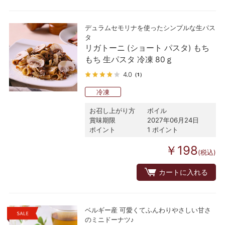
デュラムセモリナを使ったシンプルな生パス
タ
リガトーニ (ショート パスタ) もち
もち 生パスタ 冷凍 80ｇ
4.0
（1）
冷凍
お召し上がり方
ボイル
賞味期限
2027年06月24日
ポイント
1 ポイント
￥198
(税込)
カートに入れる
ベルギー産 可愛くてふんわりやさしい甘さ
のミニドーナツ♪