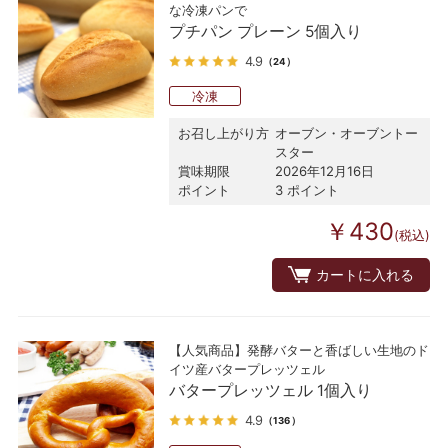
な冷凍パンで
プチパン プレーン 5個入り
4.9
（24）
冷凍
お召し上がり方
オーブン・オーブントー
スター
賞味期限
2026年12月16日
ポイント
3 ポイント
￥430
(税込)
カートに入れる
【人気商品】発酵バターと香ばしい生地のド
イツ産バタープレッツェル
バタープレッツェル 1個入り
4.9
（136）