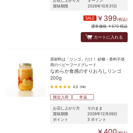
お召し上がり方
オーブン
賞味期限
2026年10月31日
￥399
(税込)
通常価格 ￥570 税込
カートに入れる
原材料は「リンゴ」だけ！ 砂糖・香料不使
用のベビーフードグレード
なめらか食感のすりおろしリンゴ
200g
4.9
（13）
限定入荷
常温
お召し上がり方
そのまま
賞味期限
2026年12月09日
ポイント
3 ポイント
￥400
(税込)