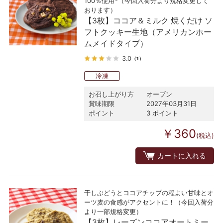
100％使用*（今回入荷分より規格変更して
おります）
【3枚】ココア＆ミルク 焼くだけ ソ
フトクッキー生地（アメリカンホー
ムメイドタイプ）
3.0
（1）
冷凍
お召し上がり方
オーブン
賞味期限
2027年03月31日
ポイント
3 ポイント
￥360
(税込)
カートに入れる
干しぶどうとココアチップの程よい甘味とオ
ーツ麦の食感がアクセントに！（今回入荷分
より一部規格変更）
【3枚】レーズンココアオートミー