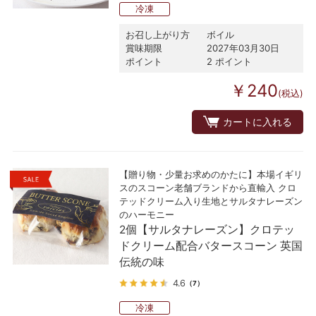
冷凍
お召し上がり方
ボイル
賞味期限
2027年03月30日
ポイント
2 ポイント
￥240
(税込)
カートに入れる
【贈り物・少量お求めのかたに】本場イギリ
スのスコーン老舗ブランドから直輸入 クロ
テッドクリーム入り生地とサルタナレーズン
のハーモニー
2個【サルタナレーズン】クロテッ
ドクリーム配合バタースコーン 英国
伝統の味
4.6
（7）
冷凍