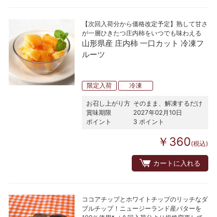
【次回入荷分から価格改定予定】熟して甘さ
が一層ひきたつ庄内柿をいつでも味わえる
山形県産 庄内柿 一口カット 冷凍フ
ルーツ
限定入荷
冷凍
お召し上がり方
そのまま、解凍するだけ
賞味期限
2027年02月10日
ポイント
3 ポイント
￥360
(税込)
カートに入れる
ココアチップとホワイトチップのリッチなダ
ブルチップ！ニュージーランド産バターを