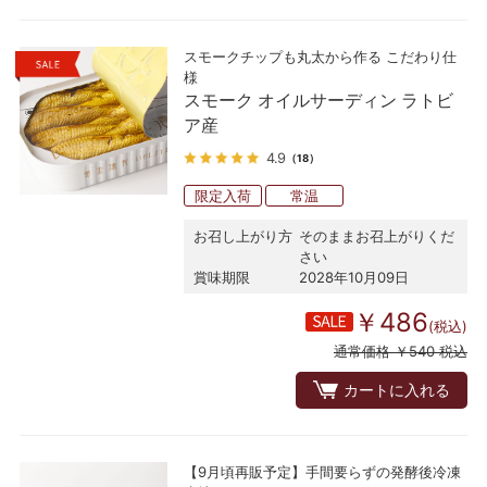
スモークチップも丸太から作る こだわり仕
様
スモーク オイルサーディン ラトビ
ア産
4.9
（18）
限定入荷
常温
お召し上がり方
そのままお召上がりくだ
さい
賞味期限
2028年10月09日
￥486
(税込)
通常価格 ￥540 税込
カートに入れる
【9月頃再販予定】手間要らずの発酵後冷凍