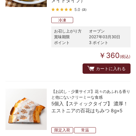
メイドタイプ）
5.0
（2）
冷凍
お召し上がり方
オーブン
賞味期限
2027年03月30日
ポイント
3 ポイント
￥360
(税込)
カートに入れる
【お試し・少量サイズ】花々のあふれる香り
と他にないクリーミーな食感
5個入【スティックタイプ】 濃厚！
エストニアの百花はちみつ 8g×5
限定入荷
常温