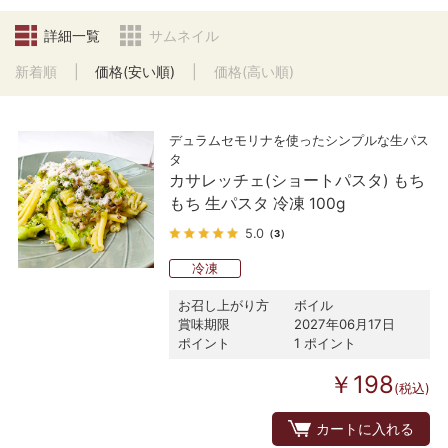
詳細一覧
サムネイル
新着順
価格(安い順)
価格(高い順)
デュラムセモリナを使ったシンプルな生パス
タ
カサレッチェ(ショートパスタ) もち
もち 生パスタ 冷凍 100g
5.0
（3）
冷凍
お召し上がり方
ボイル
賞味期限
2027年06月17日
ポイント
1 ポイント
￥198
(税込)
カートに入れる