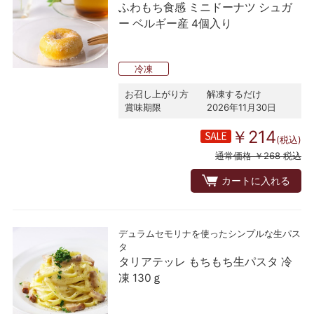
ふわもち食感 ミニドーナツ シュガ
ー ベルギー産 4個入り
冷凍
お召し上がり方
解凍するだけ
賞味期限
2026年11月30日
￥214
(税込)
通常価格 ￥268 税込
カートに入れる
デュラムセモリナを使ったシンプルな生パス
タ
タリアテッレ もちもち生パスタ 冷
凍 130ｇ