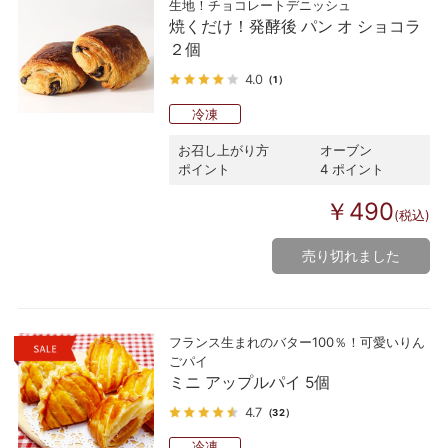
生地！チョコレートデニッシュ
焼くだけ！発酵後 パン オ ショコラ
２個
4.0
（1）
冷凍
お召し上がり方
オーブン
ポイント
4 ポイント
￥490
(税込)
売り切れました
フランス生まれのバター100％！可愛いりん
ごパイ
ミニ アップルパイ 5個
4.7
（32）
冷凍