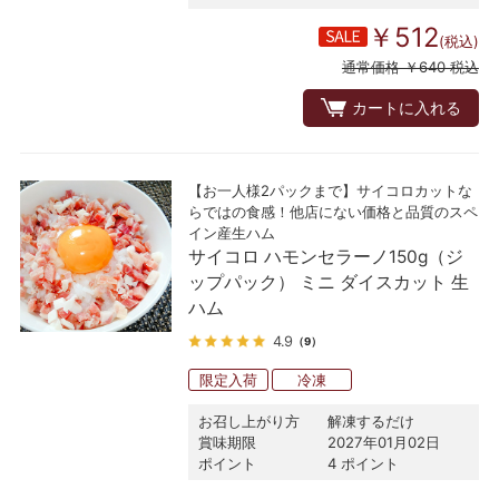
￥512
(税込)
通常価格 ￥640 税込
カートに入れる
【お一人様2パックまで】サイコロカットな
らではの食感！他店にない価格と品質のスペ
イン産生ハム
サイコロ ハモンセラーノ150g（ジ
ップパック） ミニ ダイスカット 生
ハム
4.9
（9）
限定入荷
冷凍
お召し上がり方
解凍するだけ
賞味期限
2027年01月02日
ポイント
4 ポイント