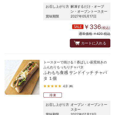
お召し上がり方
解凍するだけ・オーブ
ン・オーブントースター
賞味期限
2027年05月17日
￥336
(税込)
通常価格 ￥420 税込
カートに入れる
トースターで焼ける！香ばしい薪窯焼きの
ふんわりもっちりチャバタ
ふわもち食感 サンドイッチ チャバ
タ １個
4.9
（8）
冷凍
お召し上がり方
オーブン・オーブントー
スター
賞味期限
2027年07月13日