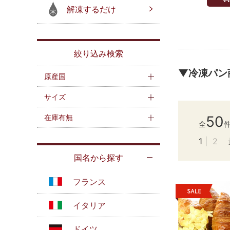
解凍するだけ
絞り込み検索
▼冷凍パン
原産国
サイズ
在庫有無
50
全
1
2
国名から探す
フランス
イタリア
ドイツ