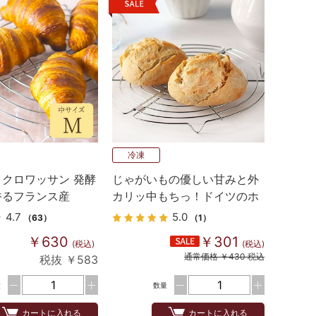
冷凍
クロワッサン 発酵
じゃがいもの優しい甘みと外
香るフランス産
カリッ中もちっ！ドイツのホ
p生地 5個入り
ワイトロール
4.7
5.0
（63）
（1）
￥630
￥301
(税込)
(税込)
通常価格 ￥430 税込
税抜 ￥583
量
数量
カートに入れる
カートに入れる