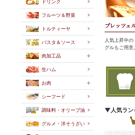
ドリンク
フルーツ＆野菜
プレッツェ
トルティーヤ
人気上昇中の
パスタ＆ソース
グルもご用意
肉加工品
生ハム
お肉
シーフード
▼人気ラン
調味料・オリーブ油
グルメ・洋そうざい