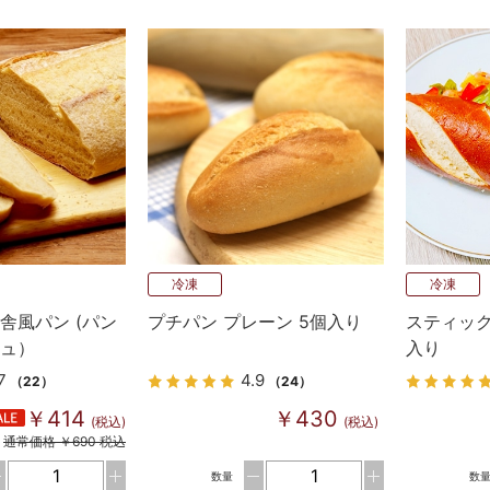
冷凍
冷凍
舎風パン (パン
プチパン プレーン 5個入り
スティック
ニュ）
入り
7
4.9
（22）
（24）
￥414
￥430
(税込)
(税込)
通常価格 ￥690 税込
数量
数