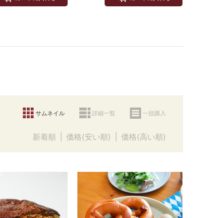
サムネイル
詳細一覧
一括購入
新着順
価格(安い順)
価格(高い順)