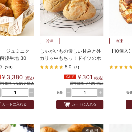
冷凍
冷凍
タージュミニク
じゃがいもの優しい甘みと外
【10個入
酵後生地 30
カリッ中もちっ！ドイツのホ
ワイトロール
9
5.0
（20）
（1）
￥3,380
￥301
(税込)
(税込)
通常価格 ￥5,200 税込
通常価格 ￥430 税込
数量
数
カートに入れる
カートに入れる