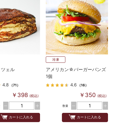
冷凍
ッツェル
アメリカン☆バーガーバンズ
1個
4.8
4.6
（71）
（16）
￥398
￥350
(税込)
(税込)
量
数量
カートに入れる
カートに入れる