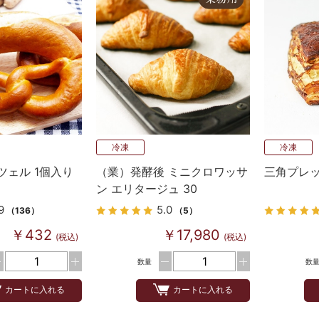
冷凍
冷凍
ツェル 1個入り
（業）発酵後 ミニクロワッサ
三角プレ
ン エリタージュ 30
9
5.0
（136）
（5）
￥432
￥17,980
(税込)
(税込)
数量
数
カートに入れる
カートに入れる