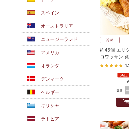
スペイン
オーストラリア
ニュージーランド
冷凍
約45個 エリ
アメリカ
ロワッサン 発
4.
オランダ
デンマーク
数量
ベルギー
ギリシャ
ラトビア