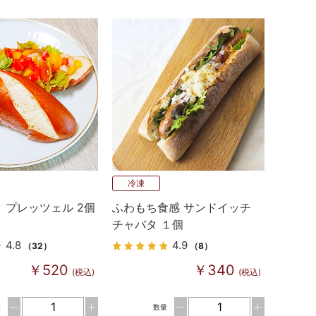
冷凍
 プレッツェル 2個
ふわもち食感 サンドイッチ
チャバタ １個
4.8
4.9
（32）
（8）
￥520
￥340
(税込)
(税込)
量
数量