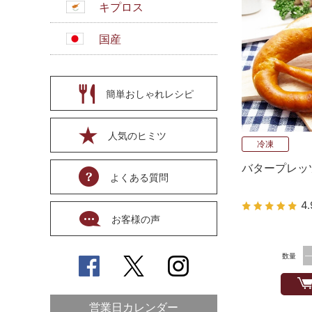
キプロス
国産
簡単おしゃれレシピ
人気のヒミツ
冷凍
バタープレッ
よくある質問
4.
お客様の声
数量
営業日カレンダー