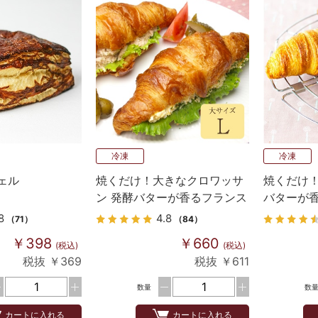
冷凍
冷凍
ェル
焼くだけ！大きなクロワッサ
焼くだけ！
ン 発酵バターが香るフランス
バターが
産 Bake up生地 4個入り
Bake u
8
4.8
（71）
（84）
￥398
￥660
(税込)
(税込)
税抜 ￥369
税抜 ￥611
数量
数
カートに入れる
カートに入れる