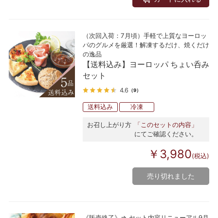
（次回入荷：7月頃）手軽で上質なヨーロッ
パのグルメを厳選！解凍するだけ、焼くだけ
の逸品
【送料込み】ヨーロッパ ちょい呑み
セット
4.6
（9）
送料込み
冷凍
お召し上がり方
「このセットの内容」
にてご確認ください。
￥3,980
(税込)
売り切れました
《販売終了》⇒ セット内容リニューアル9月