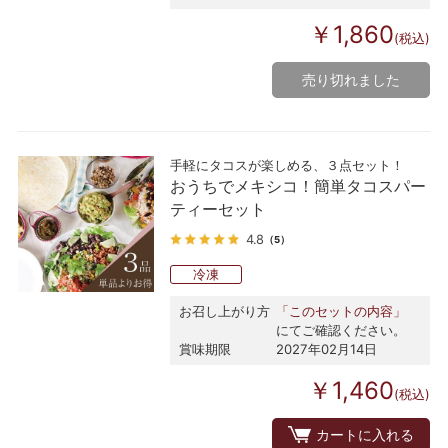
￥1,860
(税込)
売り切れました
手軽にタコスが楽しめる、３点セット！
おうちでメキシコ！簡単タコスパー
ティーセット
4.8
（5）
冷凍
お召し上がり方
「このセットの内容」
にてご確認ください。
賞味期限
2027年02月14日
￥1,460
(税込)
カートに入れる