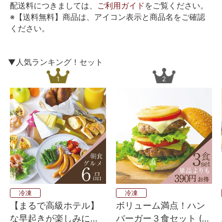
配送料につきましては、
ご利用ガイド
をご覧ください。
※【送料無料】商品は、アイコン表示と商品名をご確認
ください。
▼人気ランキング！セット
1
2
冷凍
冷凍
【まるで高級ホテル】
ボリューム満点！ハン
な早起きが楽しみにな
バーガー３食セット (湯