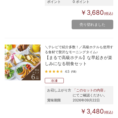
ポイント
0 ポイント
￥3,680
(税込)
売り切れました
＼テレビで紹介多数！／高級ホテルも使用す
る食材で贅沢なモーニングタイム♪
【まるで高級ホテル】な早起きが楽
しみになる朝食セット
4.5
（12）
冷凍
お召し上がり方
「このセットの内容」
にてご確認ください。
賞味期限
2026年09月22日
￥3,480
(税込)