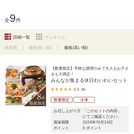
9
全
件
詳細一覧
サムネイル
新着順
価格(安い順)
価格(高い順)
【数量限定】手軽な調理のみで大人もお子さ
まも大満足！
みんなが集まる休日わいわいセット
5.0
（2）
数量限定
冷凍
お召し上がり方
「このセットの内容」
にてご確認ください。
賞味期限
2026年10月24日
ポイント
0 ポイント