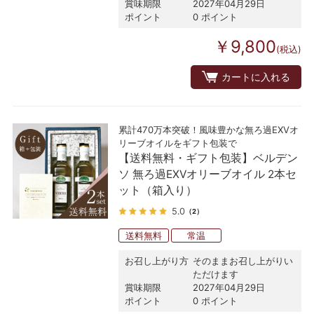
賞味期限
2027年04月29日
ポイント
0 ポイント
￥9,800
(税込)
カートに入れる
累計470万本突破！風味豊かな無ろ過EXVオ
リーブオイルをギフト包装で
【送料無料・ギフト包装】ベルデン
ソ 無ろ過EXVオリーブオイル 2本セ
ット（箱入り）
5.0
（2）
送料無料
常温
お召し上がり方
そのままお召し上がりい
ただけます
賞味期限
2027年04月29日
ポイント
0 ポイント