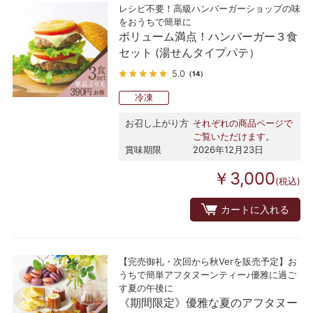
レシピ不要！高級ハンバーガーショップの味
をおうちで簡単に
ボリューム満点！ハンバーガー３食
セット (湯せんタイプパテ）
5.0
（14）
冷凍
お召し上がり方
それぞれの商品ページで
ご覧いただけます。
賞味期限
2026年12月23日
￥3,000
(税込)
カートに入れる
【完売御礼・次回から秋Verを販売予定】お
うちで簡単アフタヌーンティー♪優雅に過ご
す夏の午後に
《期間限定》優雅な夏のアフタヌー