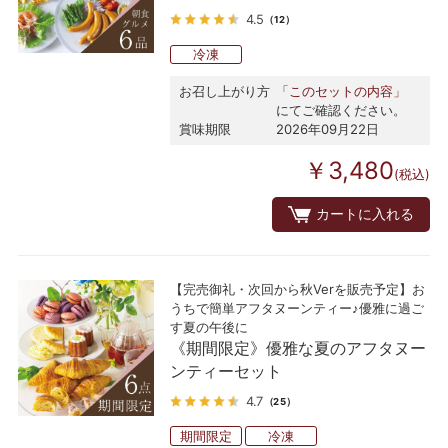
4.5
（12）
冷凍
お召し上がり方
「このセットの内容」
にてご確認ください。
賞味期限
2026年09月22日
￥3,480
(税込)
カートに入れる
【完売御礼・次回から秋Verを販売予定】お
うちで簡単アフタヌーンティー♪優雅に過ご
す夏の午後に
《期間限定》優雅な夏のアフタヌー
ンティーセット
4.7
（25）
期間限定
冷凍