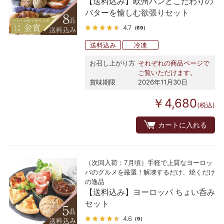
【送料込み】欧州パンとこだわりの
バターを愉しむ欲張りセット
4.7
（69）
送料込み
冷凍
お召し上がり方
それぞれの商品ページで
ご覧いただけます。
賞味期限
2026年11月30日
￥4,680
(税込)
カートに入れる
（次回入荷：7月頃）手軽で上質なヨーロッ
パのグルメを厳選！解凍するだけ、焼くだけ
の逸品
【送料込み】ヨーロッパ ちょい呑み
セット
4.6
（9）