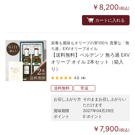
￥8,200
(税込)
カートに入れる
栄養も風味もオリーブの実100％ 貴重な「無
ろ過」EXVオリーブオイル
【送料無料】ベルデンソ 無ろ過 EXV
オリーブ オイル 2本セット（箱入
り）
4.8
（4）
送料無料
常温
お召し上がり方
そのままお召し上がりい
ただけます
賞味期限
2027年04月29日
ポイント
0 ポイント
￥7,900
(税込)