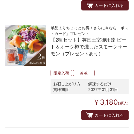
カートに入れる
単品よりちょっとお得！さらに今なら「ポス
トカード」プレゼント
【2種セット】英国王室御用達 ピー
ト＆オーク樽で燻したスモークサー
モン（プレゼントあり）
限定入荷
冷凍
お召し上がり方
解凍するだけ
賞味期限
2027年01月31日
￥3,180
(税込)
カートに入れる