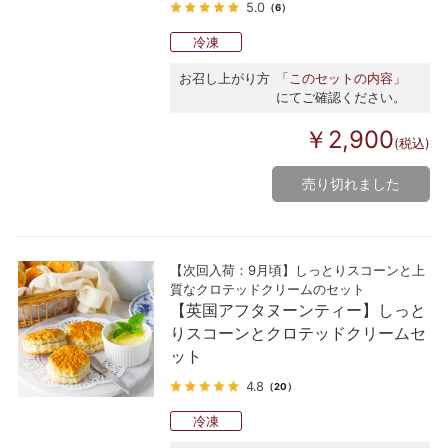
5.0
（6）
冷凍
お召し上がり方
「このセットの内容」
にてご確認ください。
￥2,900
(税込)
売り切れました
【次回入荷：9月頃】しっとりスコーンと上
質なクロテッドクリームのセット
【英国アフタヌーンティー】しっと
りスコーンとクロテッドクリームセ
ット
4.8
（20）
冷凍