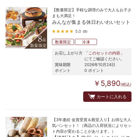
【数量限定】手軽な調理のみで大人もお子さ
まも大満足！
みんなが集まる休日わいわいセット
5.0
（2）
数量限定
冷凍
お召し上がり方
「このセットの内容」
にてご確認ください。
賞味期限
2026年10月24日
ポイント
0 ポイント
￥5,890
(税込)
カートに入れる
【3年連続 金賞受賞＆殿堂入り】お得な大人
気パンセット！（商品の入荷状況によりセッ
ト内容が変わることがあります。）