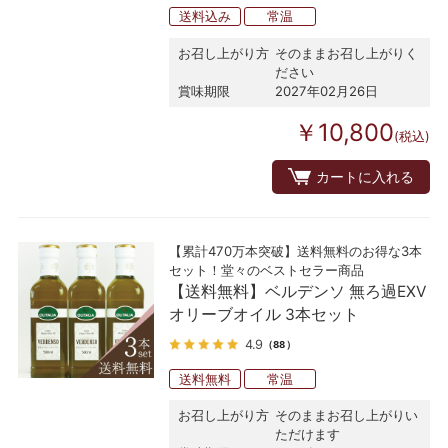
送料込み
常温
お召し上がり方
そのままお召し上がりく
ださい
賞味期限
2027年02月26日
￥10,800
(税込)
カートに入れる
【累計470万本突破】送料無料のお得な3本
セット！堂々のベストセラー商品
【送料無料】ベルデンソ 無ろ過EXV
オリーブオイル 3本セット
4.9
（88）
送料無料
常温
お召し上がり方
そのままお召し上がりい
ただけます