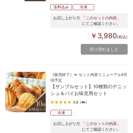
送料込み
冷凍
お召し上がり方
「このセットの内容」
にてご確認ください。
￥3,980
(税込)
売り切れました
《販売終了》⇒ セット内容リニューアル9月
頃予定
【サンプルセット】10種類のデニッ
シュ＆パイお味見用セット
4.8
（46）
冷凍
お召し上がり方
「このセットの内容」
にてご確認ください。