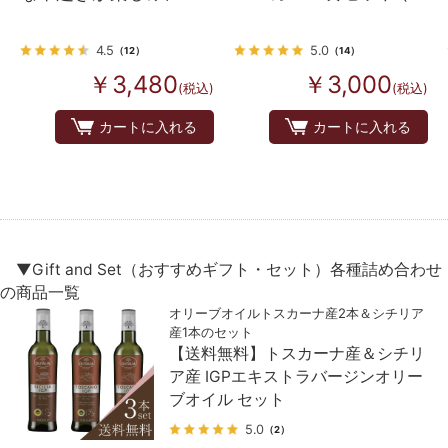
る朝食セット
せんタイプパテ）
4.5
5.0
（12）
（14）
￥3,480
￥3,000
(税込)
(税込)
カートに入れる
カートに入れる
▼Gift and Set（おすすめギフト・セット）各種詰め合わせ
の商品一覧
オリーブオイルトスカーナ産2本＆シチリア
産1本のセット
【送料無料】トスカーナ産＆シチリ
ア産 IGPエキストラバージンオリー
ブオイル セット
5.0
（2）