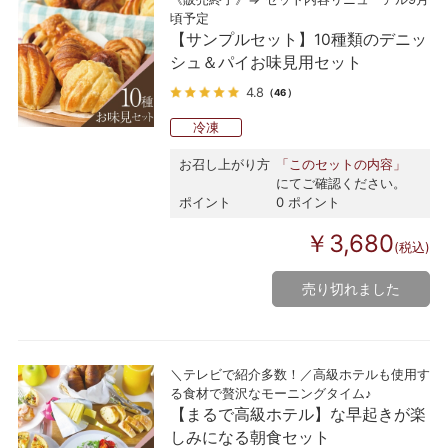
頃予定
【サンプルセット】10種類のデニッ
シュ＆パイお味見用セット
4.8
（46）
冷凍
お召し上がり方
「このセットの内容」
にてご確認ください。
ポイント
0 ポイント
￥3,680
(税込)
売り切れました
＼テレビで紹介多数！／高級ホテルも使用す
る食材で贅沢なモーニングタイム♪
【まるで高級ホテル】な早起きが楽
しみになる朝食セット