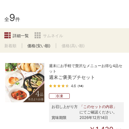
9
全
件
詳細一覧
サムネイル
新着順
価格(安い順)
価格(高い順)
週末にお手軽で贅沢なメニューお得な4品セ
ット
週末ご褒美プチセット
4.6
（14）
冷凍
お召し上がり方
「このセットの内容」
にてご確認ください。
賞味期限
2026年12月14日