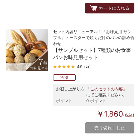
カートに入れる
セット内容リニューアル！「お味見用 サン
プル」トースターで焼くだけのパンの詰め合
わせ
【サンプルセット】7種類のお食事
パンお味見用セット
4.9
（21）
冷凍
お召し上がり方
「このセットの内容」
にてご確認ください。
ポイント
0 ポイント
￥1,860
(税込)
売り切れました