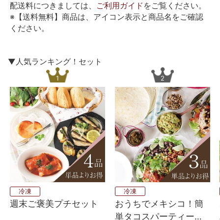
配送料につきましては、
ご利用ガイド
をご覧ください。
※【送料無料】商品は、アイコン表示と商品名をご確認
ください。
▼人気ランキング！セット
1
2
冷凍
冷凍
週末ご褒美プチセット
おうちでメキシコ！簡
単タコスパーティーセ