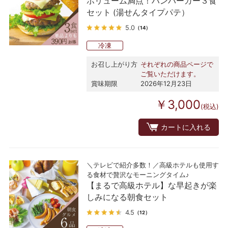
ボリューム満点！ハンバーガー３食
セット (湯せんタイプパテ）
5.0
（14）
冷凍
お召し上がり方
それぞれの商品ページで
ご覧いただけます。
賞味期限
2026年12月23日
￥3,000
(税込)
カートに入れる
＼テレビで紹介多数！／高級ホテルも使用す
る食材で贅沢なモーニングタイム♪
【まるで高級ホテル】な早起きが楽
しみになる朝食セット
4.5
（12）