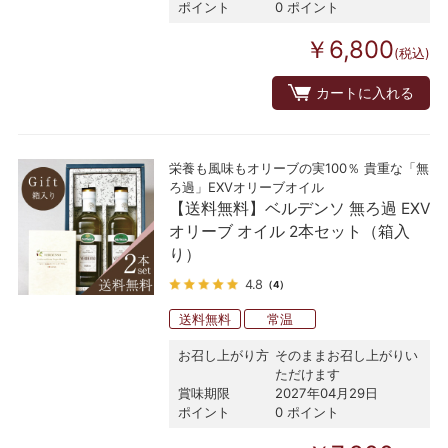
ポイント
0 ポイント
￥6,800
(税込)
カートに入れる
栄養も風味もオリーブの実100％ 貴重な「無
ろ過」EXVオリーブオイル
【送料無料】ベルデンソ 無ろ過 EXV
オリーブ オイル 2本セット（箱入
り）
4.8
（4）
送料無料
常温
お召し上がり方
そのままお召し上がりい
ただけます
賞味期限
2027年04月29日
ポイント
0 ポイント