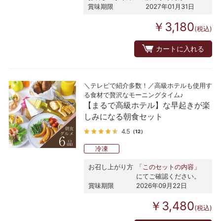
賞味期限
2027年01月31日
￥3,180
(税込)
カートに入れる
＼テレビで紹介多数！／高級ホテルも使用す
る食材で贅沢なモーニングタイム♪
【まるで高級ホテル】な早起きが楽
しみになる朝食セット
4.5
（12）
冷凍
お召し上がり方
「このセットの内容」
にてご確認ください。
賞味期限
2026年09月22日
￥3,480
(税込)