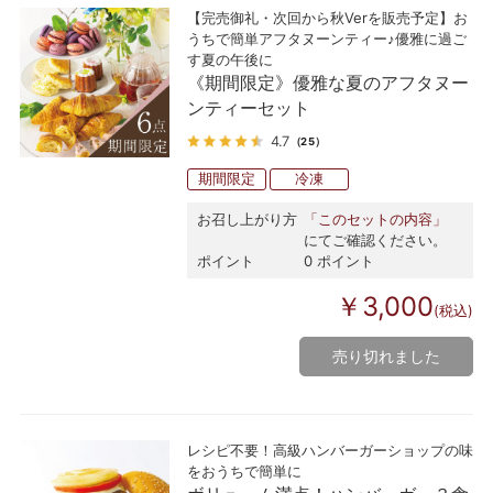
【完売御礼・次回から秋Verを販売予定】お
うちで簡単アフタヌーンティー♪優雅に過ご
す夏の午後に
《期間限定》優雅な夏のアフタヌー
ンティーセット
4.7
（25）
期間限定
冷凍
お召し上がり方
「このセットの内容」
にてご確認ください。
ポイント
0 ポイント
￥3,000
(税込)
売り切れました
レシピ不要！高級ハンバーガーショップの味
をおうちで簡単に