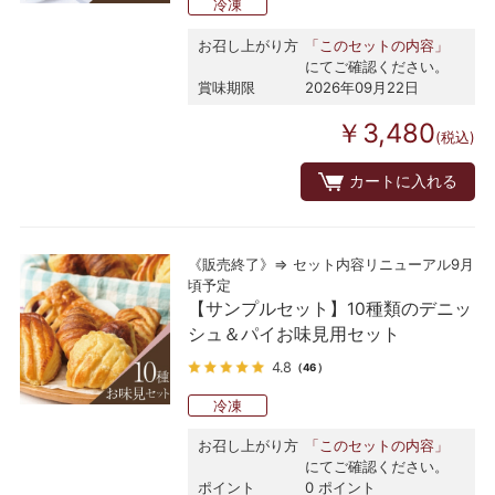
冷凍
お召し上がり方
「このセットの内容」
にてご確認ください。
賞味期限
2026年09月22日
￥3,480
(税込)
カートに入れる
《販売終了》⇒ セット内容リニューアル9月
頃予定
【サンプルセット】10種類のデニッ
シュ＆パイお味見用セット
4.8
（46）
冷凍
お召し上がり方
「このセットの内容」
にてご確認ください。
ポイント
0 ポイント