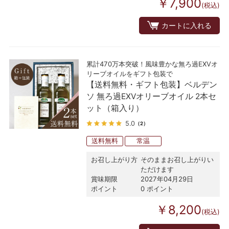
￥7,900
(税込)
カートに入れる
累計470万本突破！風味豊かな無ろ過EXVオ
リーブオイルをギフト包装で
【送料無料・ギフト包装】ベルデン
ソ 無ろ過EXVオリーブオイル 2本セ
ット（箱入り）
5.0
（2）
送料無料
常温
お召し上がり方
そのままお召し上がりい
ただけます
賞味期限
2027年04月29日
ポイント
0 ポイント
￥8,200
(税込)