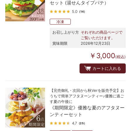
セット (湯せんタイプパテ）
5.0
（14）
冷凍
お召し上がり方
それぞれの商品ページで
ご覧いただけます。
賞味期限
2026年12月23日
￥3,000
(税込)
カートに入れる
【完売御礼・次回から秋Verを販売予定】お
うちで簡単アフタヌーンティー♪優雅に過ご
す夏の午後に
《期間限定》優雅な夏のアフタヌー
ンティーセット
4.7
（25）