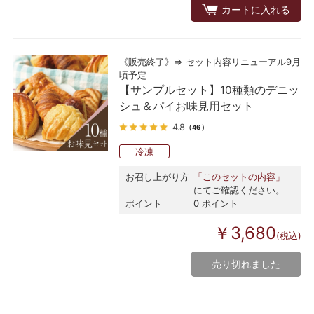
カートに入れる
《販売終了》⇒ セット内容リニューアル9月
頃予定
【サンプルセット】10種類のデニッ
シュ＆パイお味見用セット
4.8
（46）
冷凍
お召し上がり方
「このセットの内容」
にてご確認ください。
ポイント
0 ポイント
￥3,680
(税込)
売り切れました