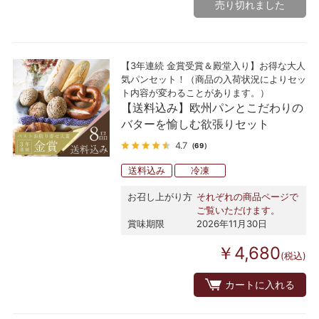
売り切れました
【3年連続 金賞受賞＆殿堂入り】お得な大人
気パンセット！（商品の入荷状況によりセッ
ト内容が変わることがあります。）
【送料込み】欧州パンとこだわりの
バターを愉しむ欲張りセット
4.7
（69）
送料込み
冷凍
お召し上がり方
それぞれの商品ページで
ご覧いただけます。
賞味期限
2026年11月30日
￥4,680
(税込)
カートに入れる