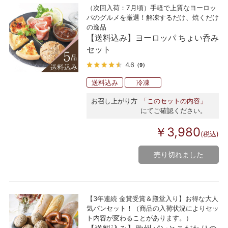
（次回入荷：7月頃）手軽で上質なヨーロッ
パのグルメを厳選！解凍するだけ、焼くだけ
の逸品
【送料込み】ヨーロッパ ちょい呑み
セット
4.6
（9）
送料込み
冷凍
お召し上がり方
「このセットの内容」
にてご確認ください。
￥3,980
(税込)
売り切れました
【3年連続 金賞受賞＆殿堂入り】お得な大人
気パンセット！（商品の入荷状況によりセッ
ト内容が変わることがあります。）