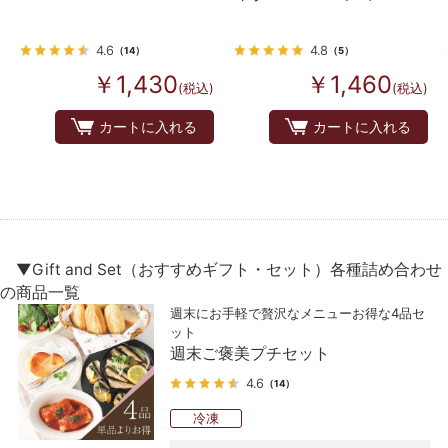
ット
4.6
4.8
（14）
（5）
￥1,430
￥1,460
(税込)
(税込)
カートに入れる
カートに入れる
▼Gift and Set（おすすめギフト・セット）各種詰め合わせ
の商品一覧
週末にお手軽で贅沢なメニューお得な4品セ
ット
週末ご褒美プチセット
4.6
（14）
冷凍