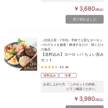
￥3,680
(税込)
売り切れました
（次回入荷：7月頃）手軽で上質なヨーロッ
パのグルメを厳選！解凍するだけ、焼くだけ
の逸品
【送料込み】ヨーロッパ ちょい呑み
セット
4.6
（9）
送料込み
冷凍
お召し上がり方
「このセットの内容」
にてご確認ください。
￥3,980
(税込)