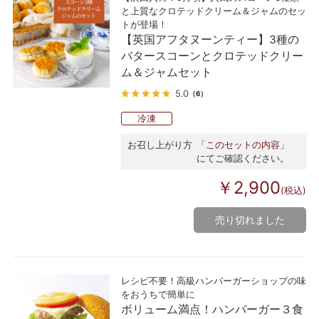
と上質なクロテッドクリーム＆ジャムのセッ
トが登場！
【英国アフタヌーンティー】3種の
バタースコーンとクロテッドクリー
ム＆ジャムセット
5.0
（6）
冷凍
お召し上がり方
「このセットの内容」
にてご確認ください。
￥2,900
(税込)
売り切れました
レシピ不要！高級ハンバーガーショップの味
をおうちで簡単に
ボリューム満点！ハンバーガー３食