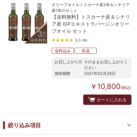
オリーブオイルトスカーナ産2本＆シチリア
産1本のセット
【送料無料】トスカーナ産＆シチリ
ア産 IGPエキストラバージンオリー
ブオイル セット
5.0
（2）
送料込み
常温
お召し上がり方
そのままお召し上がりく
ださい
賞味期限
2027年02月26日
￥10,800
(税込)
カートに入れる
絞り込み項目