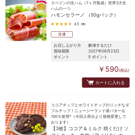
スペインの生ハム（7ヶ月熟成）世界3大生
ハムの一つ
ハモンセラーノ （50gパック）
4.5
（8）
冷凍
お召し上がり方
解凍するだけ
賞味期限
2027年06月23日
ポイント
5 ポイント
￥590
(税込)
カートに入れる
ココアチップとホワイトチップのリッチなダ
ブルチップ！ニュージーランド産バターを
100％使用*（今回入荷分より規格変更して
おります）
【3枚】ココア＆ミルク 焼くだけ ソ