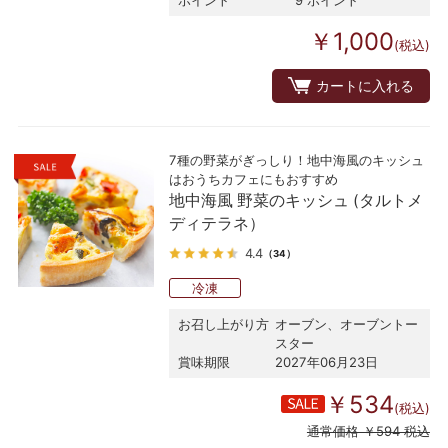
￥1,000
(税込)
カートに入れる
7種の野菜がぎっしり！地中海風のキッシュ
はおうちカフェにもおすすめ
地中海風 野菜のキッシュ (タルトメ
ディテラネ）
4.4
（34）
冷凍
お召し上がり方
オーブン、オーブントー
スター
賞味期限
2027年06月23日
￥534
(税込)
通常価格 ￥594 税込