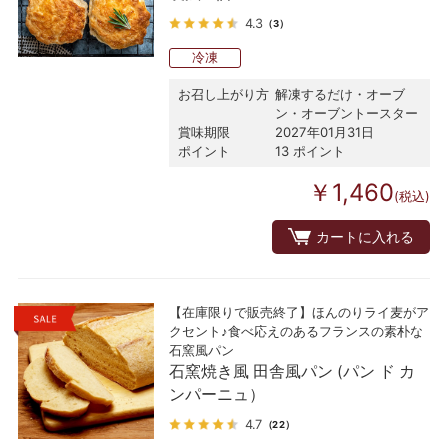
4.3
（3）
冷凍
お召し上がり方
解凍するだけ・オーブ
ン・オーブントースター
賞味期限
2027年01月31日
ポイント
13 ポイント
￥1,460
(税込)
カートに入れる
【在庫限りで販売終了】ほんのりライ麦がア
クセント♪食べ応えのあるフランスの素朴な
石窯風パン
石窯焼き風 田舎風パン (パン ド カ
ンパーニュ）
4.7
（22）