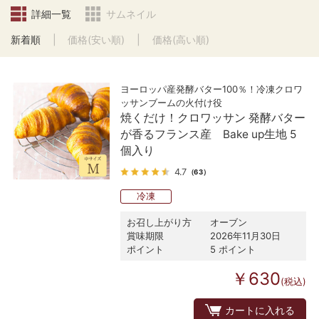
詳細一覧
サムネイル
新着順
価格(安い順)
価格(高い順)
ヨーロッパ産発酵バター100％！冷凍クロワ
ッサンブームの火付け役
焼くだけ！クロワッサン 発酵バター
が香るフランス産 Bake up生地 5
個入り
4.7
（63）
冷凍
お召し上がり方
オーブン
賞味期限
2026年11月30日
ポイント
5 ポイント
￥630
(税込)
カートに入れる