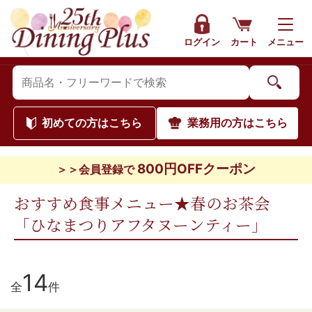
ログイン
カート
メニュー
初めて
の方はこちら
業務用
の方はこちら
800円OFFクーポン
＞＞会員登録で
おすすめ食事メニュー★春のお茶会
「ひなまつりアフタヌーンティー」
14
全
件