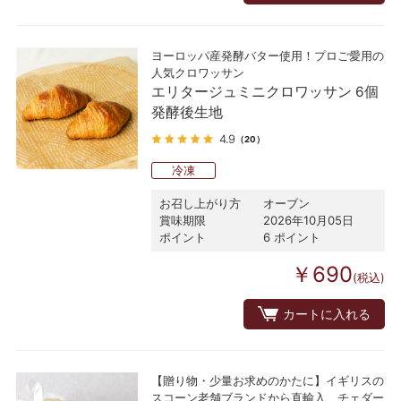
ヨーロッパ産発酵バター使用！プロご愛用の
人気クロワッサン
エリタージュミニクロワッサン 6個
発酵後生地
4.9
（20）
冷凍
お召し上がり方
オーブン
賞味期限
2026年10月05日
ポイント
6 ポイント
￥690
(税込)
カートに入れる
【贈り物・少量お求めのかたに】イギリスの
スコーン老舗ブランドから直輸入、チェダー