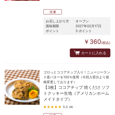
冷凍
お召し上がり方
オーブン
賞味期限
2027年02月17日
ポイント
3 ポイント
￥360
(税込)
カートに入れる
ゴロっとココアチップ入り！ニュージーラン
ド産バターを100％使用（今回入荷分より規
格変更しております）
【3枚】ココアチップ 焼くだけ ソフ
トクッキー生地（アメリカンホーム
メイドタイプ）
5.0
（2）