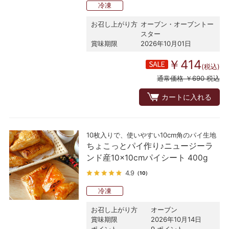
冷凍
お召し上がり方
オーブン・オーブントー
スター
賞味期限
2026年10月01日
￥414
(税込)
通常価格 ￥690 税込
カートに入れる
10枚入りで、使いやすい10cm角のパイ生地
ちょこっとパイ作り♪ニュージーラ
ンド産10×10cmパイシート 400g
4.9
（10）
冷凍
お召し上がり方
オーブン
賞味期限
2026年10月14日
ポイント
9 ポイント