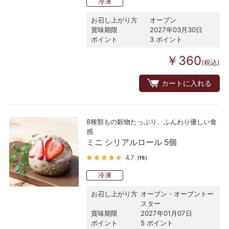
冷凍
お召し上がり方
オーブン
賞味期限
2027年03月30日
ポイント
3 ポイント
￥360
(税込)
カートに入れる
8種類もの穀物たっぷり、ふんわり優しい食
感
ミニ シリアルロール 5個
4.7
（15）
冷凍
お召し上がり方
オーブン・オーブントー
スター
賞味期限
2027年01月07日
ポイント
5 ポイント