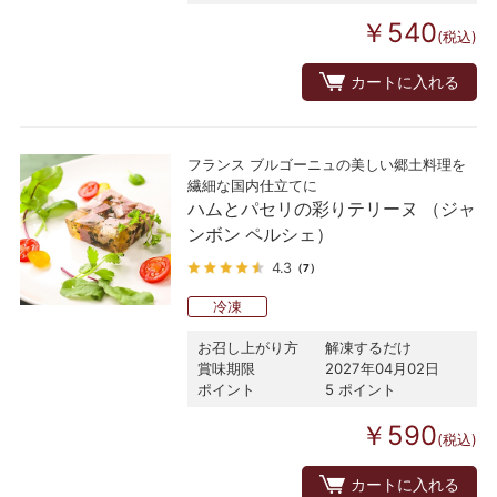
￥540
(税込)
カートに入れる
フランス ブルゴーニュの美しい郷土料理を
繊細な国内仕立てに
ハムとパセリの彩りテリーヌ （ジャ
ンボン ペルシェ）
4.3
（7）
冷凍
お召し上がり方
解凍するだけ
賞味期限
2027年04月02日
ポイント
5 ポイント
￥590
(税込)
カートに入れる