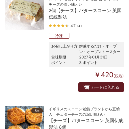
チーズの深い味わい
2個【チーズ】バタースコーン 英国
伝統製法
4.7
（3）
冷凍
お召し上がり方
解凍するだけ・オーブ
ン・オーブントースター
賞味期限
2027年01月31日
ポイント
3 ポイント
￥420
(税込)
カートに入れる
イギリスのスコーン老舗ブランドから直輸
入、チェダーチーズの深い味わい
【チーズ】バタースコーン 英国伝統
製法 8個