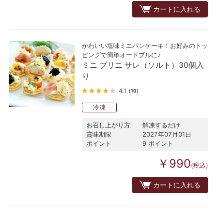
カートに入れる
かわいい塩味ミニパンケーキ！お好みのトッ
ピングで簡単オードブルに♪
ミニ ブリニ サレ（ソルト）30個入
り
4.1
（10）
冷凍
お召し上がり方
解凍するだけ
賞味期限
2027年07月01日
ポイント
9 ポイント
￥990
(税込)
カートに入れる