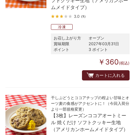
フトクッキー生地（アメリカンホー
ムメイドタイプ）
3.0
（1）
冷凍
お召し上がり方
オーブン
賞味期限
2027年03月31日
ポイント
3 ポイント
￥360
(税込)
カートに入れる
干しぶどうとココアチップの程よい甘味とオ
ーツ麦の食感がアクセントに！（今回入荷分
より一部規格変更）
【3枚】レーズンココアオートミー
ル 焼くだけ ソフトクッキー生地
（アメリカンホームメイドタイプ）