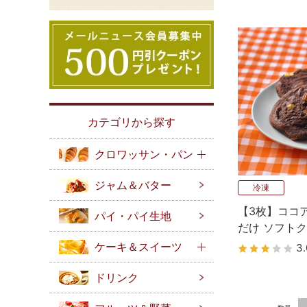
カテゴリから探す
クロワッサン・パン
ジャム＆バター
冷凍
【3枚】ココ
パイ・パイ生地
だけ ソフト
メリカンホー
ケーキ＆スイーツ
3.
プ）
ドリンク