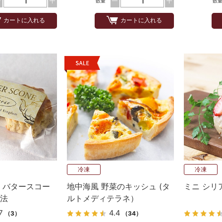
数量
数
カートに入れる
カートに入れる
冷凍
冷凍
】バタースコー
地中海風 野菜のキッシュ (タ
ミニ シリ
製法
ルトメディテラネ）
7
4.4
（3）
（34）