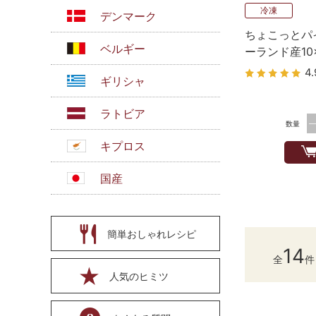
冷凍
デンマーク
ちょこっとパ
ベルギー
ーランド産10
ト 400g
4.
ギリシャ
ラトビア
数量
キプロス
国産
簡単おしゃれレシピ
14
全
件
人気のヒミツ