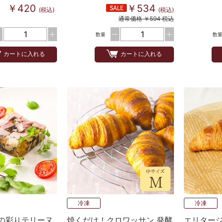
￥420
￥534
(税込)
(税込)
通常価格 ￥594 税込
数量
数
カートに入れる
カートに入れる
冷凍
冷凍
の彩りテリーヌ
焼くだけ！クロワッサン 発酵
エリター