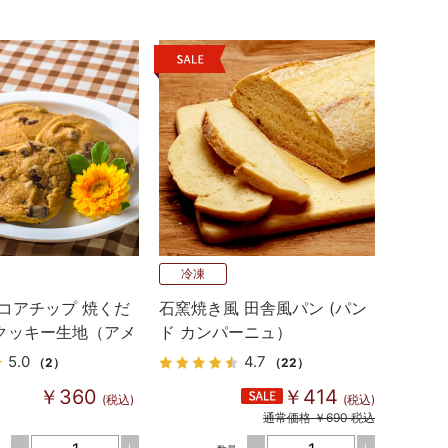
冷凍
コアチップ 焼くだ
石窯焼き風 田舎風パン (パン
クッキー生地（アメ
ド カンパーニュ）
ームメイドタイプ）
5.0
4.7
（2）
（22）
￥360
￥414
(税込)
(税込)
通常価格 ￥690 税込