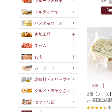
フルーツ＆野菜
数量
トルティーヤ
パスタ＆ソース
肉加工品
生ハム
お肉
シーフード
調味料・オリーブ油
冷凍
グルメ・洋そうざい
2個【チーズ
ン 英国伝統
セットなど
4.