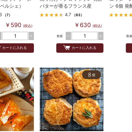
 ペルシェ）
バターが香るフランス産
ン 6個 
Bake up生地 5個入り
3
4.7
（7）
（63）
￥590
￥630
(税込)
(税込)
数量
数
カートに入れる
カートに入れる