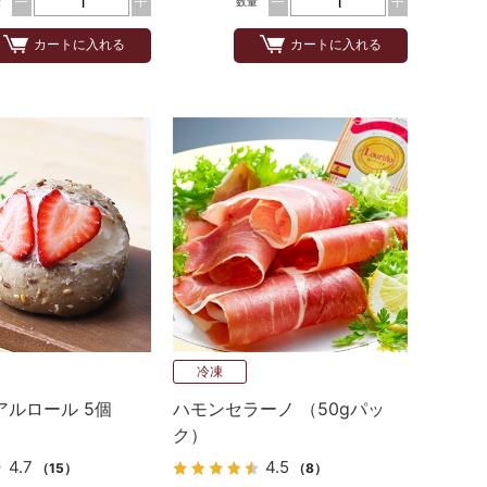
量
数量
カートに入れる
カートに入れる
冷凍
アルロール 5個
ハモンセラーノ （50gパッ
ク）
4.7
4.5
（15）
（8）