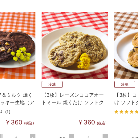
冷凍
冷凍
ア＆ミルク 焼く
【3枚】レーズンココアオー
【3枚】コ
クッキー生地（ア
トミール 焼くだけ ソフトク
け ソフト
ムメイドタイ
ッキー生地（アメリカンホー
リカンホ
0
（1）
ムメイドタイプ）
￥360
￥360
(税込)
(税込)