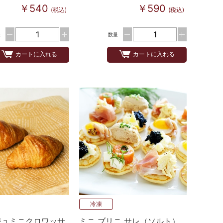
￥540
￥590
(税込)
(税込)
量
数量
カートに入れる
カートに入れる
冷凍
ジュミニクロワッサ
ミニ ブリニ サレ（ソルト）