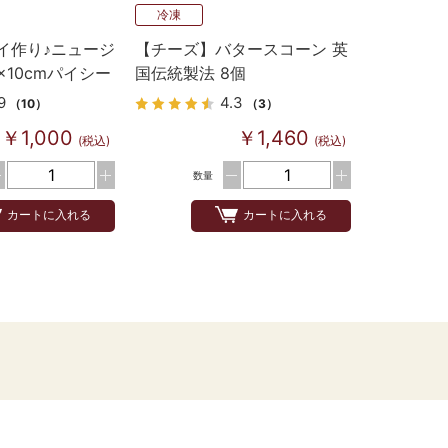
冷凍
イ作り♪ニュージ
【チーズ】バタースコーン 英
×10cmパイシー
国伝統製法 8個
9
4.3
（10）
（3）
￥1,000
￥1,460
(税込)
(税込)
数量
カートに入れる
カートに入れる