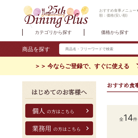
おすすめ食事メニュー★
順：価格(安い順)
カテゴリから探す
価格から探す
商品を探す
＞＞ 今ならご登録で、すぐに使える
おすすめ食
はじめてのお客様へ
個人
の方はこちら
14
全
件
業務用
の方はこちら