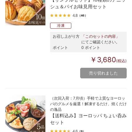
シュ＆パイお味見用セット
4.8
（46）
冷凍
お召し上がり方
「このセットの内容」
にてご確認ください。
ポイント
0 ポイント
￥3,680
(税込)
売り切れました
（次回入荷：7月頃）手軽で上質なヨーロッ
パのグルメを厳選！解凍するだけ、焼くだけ
の逸品
【送料込み】ヨーロッパ ちょい呑み
セット
4.6
（9）