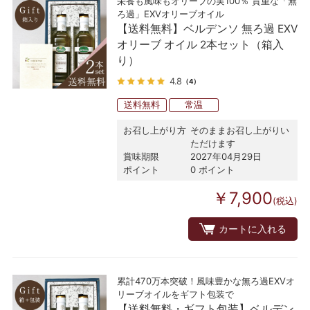
栄養も風味もオリーブの実100％ 貴重な「無
ろ過」EXVオリーブオイル
【送料無料】ベルデンソ 無ろ過 EXV
オリーブ オイル 2本セット（箱入
り）
4.8
（4）
送料無料
常温
お召し上がり方
そのままお召し上がりい
ただけます
賞味期限
2027年04月29日
ポイント
0 ポイント
￥7,900
(税込)
カートに入れる
累計470万本突破！風味豊かな無ろ過EXVオ
リーブオイルをギフト包装で
【送料無料・ギフト包装】ベルデン