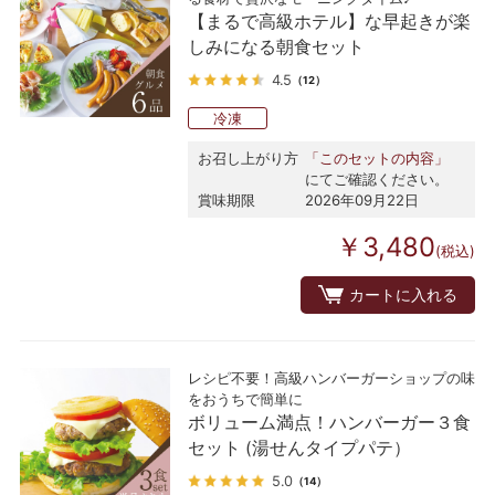
【まるで高級ホテル】な早起きが楽
しみになる朝食セット
4.5
（12）
冷凍
お召し上がり方
「このセットの内容」
にてご確認ください。
賞味期限
2026年09月22日
￥3,480
(税込)
カートに入れる
レシピ不要！高級ハンバーガーショップの味
をおうちで簡単に
ボリューム満点！ハンバーガー３食
セット (湯せんタイプパテ）
5.0
（14）