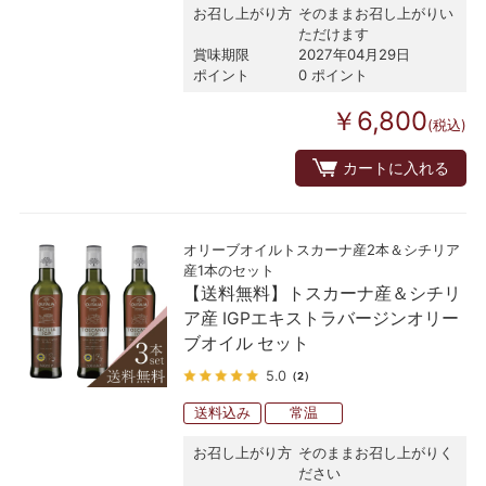
お召し上がり方
そのままお召し上がりい
ただけます
賞味期限
2027年04月29日
ポイント
0 ポイント
￥6,800
(税込)
カートに入れる
オリーブオイルトスカーナ産2本＆シチリア
産1本のセット
【送料無料】トスカーナ産＆シチリ
ア産 IGPエキストラバージンオリー
ブオイル セット
5.0
（2）
送料込み
常温
お召し上がり方
そのままお召し上がりく
ださい