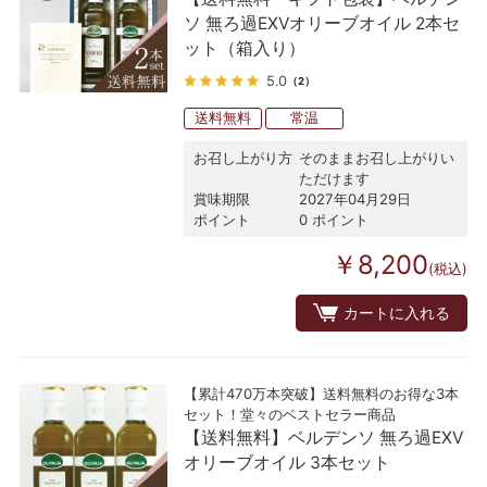
ソ 無ろ過EXVオリーブオイル 2本セ
ット（箱入り）
5.0
（2）
送料無料
常温
お召し上がり方
そのままお召し上がりい
ただけます
賞味期限
2027年04月29日
ポイント
0 ポイント
￥8,200
(税込)
カートに入れる
【累計470万本突破】送料無料のお得な3本
セット！堂々のベストセラー商品
【送料無料】ベルデンソ 無ろ過EXV
オリーブオイル 3本セット