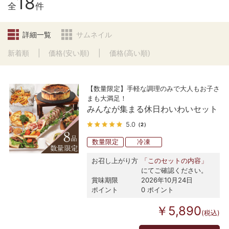
18
全
件
詳細一覧
サムネイル
新着順
価格(安い順)
価格(高い順)
【数量限定】手軽な調理のみで大人もお子さ
まも大満足！
みんなが集まる休日わいわいセット
5.0
（2）
数量限定
冷凍
お召し上がり方
「このセットの内容」
にてご確認ください。
賞味期限
2026年10月24日
ポイント
0 ポイント
￥5,890
(税込)