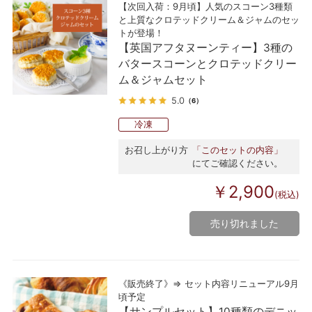
【次回入荷：9月頃】人気のスコーン3種類
と上質なクロテッドクリーム＆ジャムのセッ
トが登場！
【英国アフタヌーンティー】3種の
バタースコーンとクロテッドクリー
ム＆ジャムセット
5.0
（6）
冷凍
お召し上がり方
「このセットの内容」
にてご確認ください。
￥2,900
(税込)
売り切れました
《販売終了》⇒ セット内容リニューアル9月
頃予定
【サンプルセット】10種類のデニッ