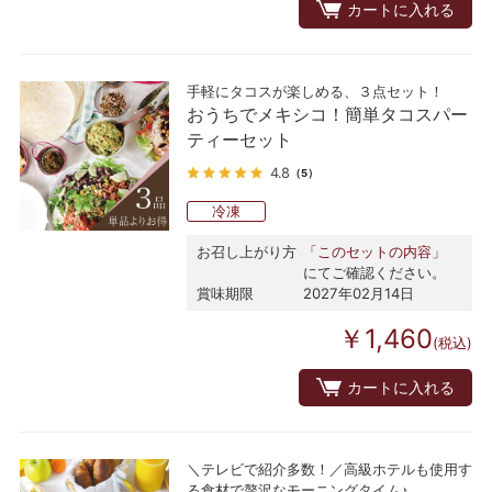
カートに入れる
手軽にタコスが楽しめる、３点セット！
おうちでメキシコ！簡単タコスパー
ティーセット
4.8
（5）
冷凍
お召し上がり方
「このセットの内容」
にてご確認ください。
賞味期限
2027年02月14日
￥1,460
(税込)
カートに入れる
＼テレビで紹介多数！／高級ホテルも使用す
る食材で贅沢なモーニングタイム♪