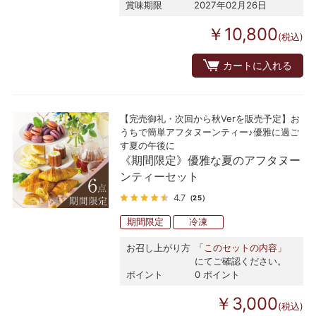
賞味期限
2027年02月26日
￥10,800
(税込)
カートに入れる
【完売御礼・次回から秋Verを販売予定】お
うちで簡単アフタヌーンティー♪優雅に過ご
す夏の午後に
《期間限定》優雅な夏のアフタヌー
ンティーセット
4.7
（25）
期間限定
冷凍
お召し上がり方
「このセットの内容」
にてご確認ください。
ポイント
0 ポイント
￥3,000
(税込)