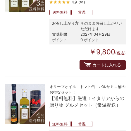
4.9
（88）
送料無料
常温
お召し上がり方
そのままお召し上がりい
ただけます
賞味期限
2027年04月29日
ポイント
0 ポイント
￥9,800
(税込)
カートに入れる
オリーブオイル、トマト缶、バルサミコ酢の
お得なセット！
【送料無料】厳選！イタリアからの
贈り物 グルメセット（常温配送）
送料無料
常温