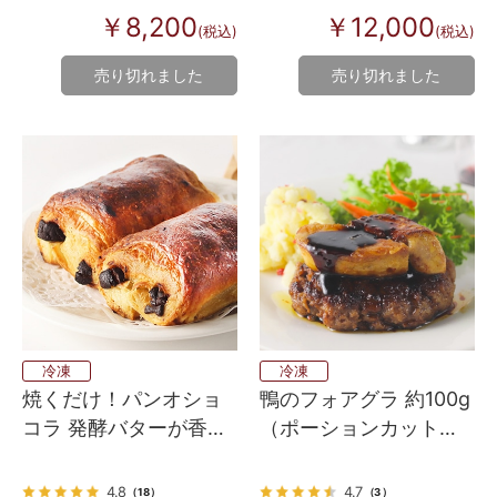
￥8,200
￥12,000
(税込)
(税込)
売り切れました
売り切れました
冷凍
冷凍
焼くだけ！パンオショ
鴨のフォアグラ 約100g
コラ 発酵バターが香る
（ポーションカット済
フランス産 Bake up生
み）
地 3個入り
4.8
4.7
（18）
（3）