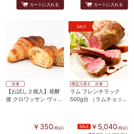
カートに入れる
カートに入れる
冷凍
限定入荷
冷凍
【お試し２個入】発酵
ラム フレンチラック
後 クロワッサン ヴィエ
500g台 （ラムチョッ
ノワズリー 60
プ・背脂なし）
￥350
￥5,040
(税込)
(税込)