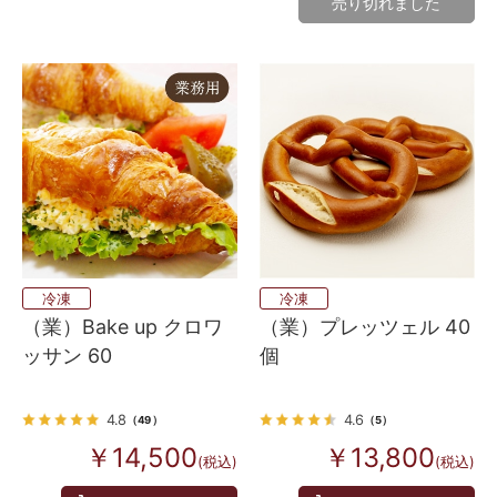
売り切れました
冷凍
冷凍
（業）Bake up クロワ
（業）プレッツェル 40
ッサン 60
個
4.8
4.6
（49）
（5）
￥14,500
￥13,800
(税込)
(税込)