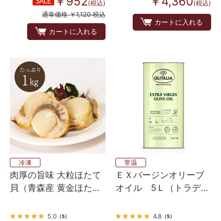
￥952
￥4,360
(税込)
(税込)
通常価格 ￥1,120 税込
カートに入れる
カートに入れる
冷凍
常温
肉厚の旨味 大粒ほたて
ＥＸバージンオリーブ
貝（青森産 黄金ほた
オイル 5Ｌ（トラディ
て） Lサイズ （1㎏）
ツィオナーレ）
5.0
4.8
（5）
（5）