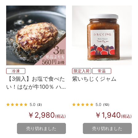
冷凍
限定入荷
常温
【3個入】お塩で食べた
紫いちじくジャム
い！はなが牛100％ ハ
ンバーグステーキ
5.0
5.0
（2）
（12）
￥2,980
￥1,940
(税込)
(税込)
売り切れました
売り切れました