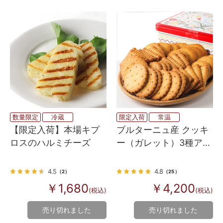
数量限定
冷蔵
限定入荷
常温
【限定入荷】本場キプ
ブルターニュ産 クッキ
ロスのハルミチーズ
ー（ガレット）3種アソ
ート缶（レッド）
4.5
4.8
（2）
（25）
￥1,680
￥4,200
(税込)
(税込)
売り切れました
売り切れました