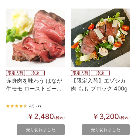
限定入荷
冷凍
限定入荷
冷凍
赤身肉を味わう はなが
【限定入荷】エゾシカ
牛モモ ローストビーフ
肉 もも ブロック 400g
150g
4.5
（2）
￥2,480
￥3,200
(税込)
(税込)
売り切れました
売り切れました