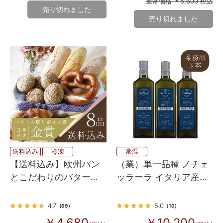
通常価格 ￥5,600 税込
売り切れました
売り切れました
送料込み
冷凍
常温
【送料込み】欧州パン
（業）単一品種 ノチェ
とこだわりのバターを
ッラーラ イタリア産
愉しむ欲張りセット
100% EXVオリーブオイ
ル ３本入り
4.7
5.0
（69）
（10）
￥4,680
￥10,200