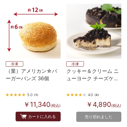
冷凍
冷凍
クッキー＆クリーム ニ
（業）アメリカン☆バ
ューヨーク チーズケー
ーガーバンズ 36個
キ （直径約20cm 12カ
ット）
4.0
5.0
（2）
（1）
￥4,890
￥11,340
(税込)
(税込)
カートに入れる
売り切れました