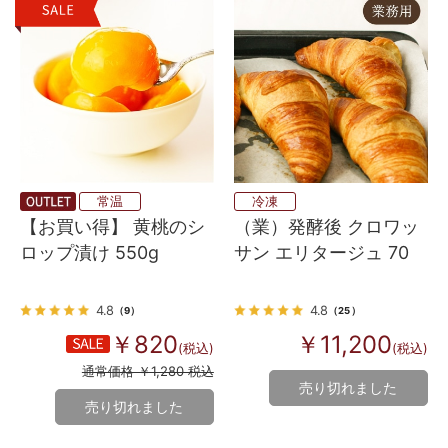
常温
冷凍
【お買い得】 黄桃のシ
（業）発酵後 クロワッ
ロップ漬け 550g
サン エリタージュ 70
4.8
4.8
（9）
（25）
￥820
￥11,200
(税込)
(税込)
通常価格 ￥1,280 税込
売り切れました
売り切れました