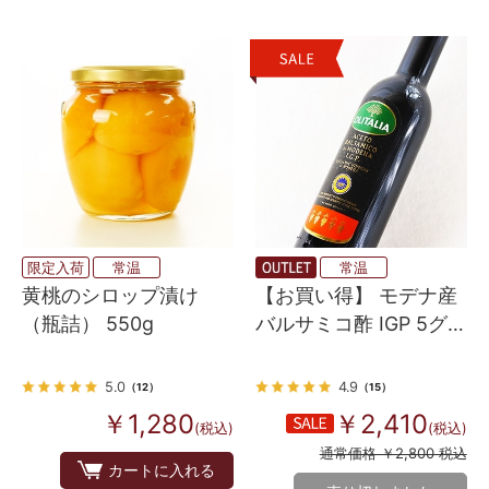
限定入荷
常温
常温
黄桃のシロップ漬け
【お買い得】 モデナ産
（瓶詰） 550g
バルサミコ酢 IGP 5グレ
ープ 250ml （オリタリ
アブランド）
5.0
4.9
（12）
（15）
￥1,280
￥2,410
(税込)
(税込)
通常価格 ￥2,800 税込
カートに入れる