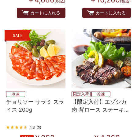
(税込)
(税込)
カートに入れる
カートに入れる
冷凍
限定入荷
冷凍
チョリソー サラミ スラ
【限定入荷】エゾシカ
イス 200g
肉 背ロース ステーキカ
ット 400g
4.3
（3）