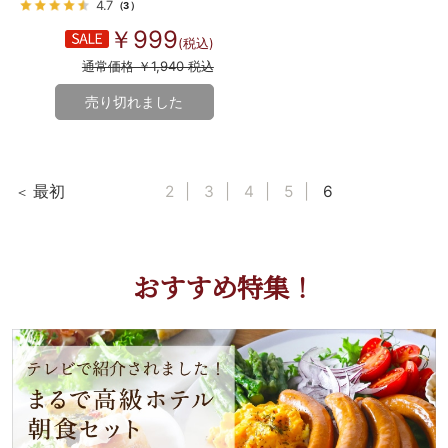
4.7
（3）
￥999
(税込)
通常価格 ￥1,940 税込
売り切れました
最初
2
3
4
5
6
おすすめ特集！