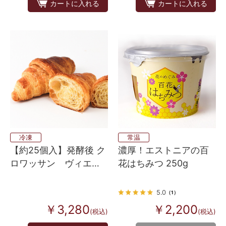
カートに入れる
カートに入れる
冷凍
常温
【約25個入】発酵後 ク
濃厚！エストニアの百
ロワッサン ヴィエノ
花はちみつ 250g
ワズリー 60
5.0
（1）
￥3,280
￥2,200
(税込)
(税込)