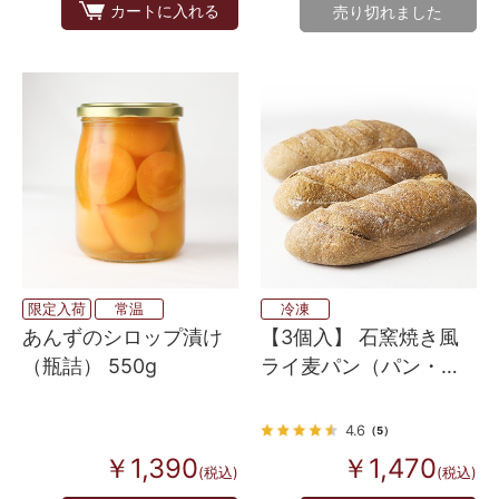
カートに入れる
売り切れました
限定入荷
常温
冷凍
あんずのシロップ漬け
【3個入】 石窯焼き風
（瓶詰） 550g
ライ麦パン（パン・
オ・セーグル）
4.6
（5）
￥1,390
￥1,470
(税込)
(税込)