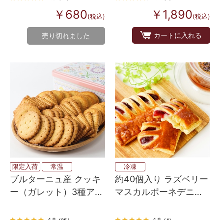
￥680
￥1,890
(税込)
(税込)
カートに入れる
売り切れました
限定入荷
常温
冷凍
ブルターニュ産 クッキ
約40個入り ラズベリー
ー（ガレット）3種アソ
マスカルポーネデニッ
ート缶（ピンク フラワ
シュ 焼くだけ
ー）
4.8
4.8