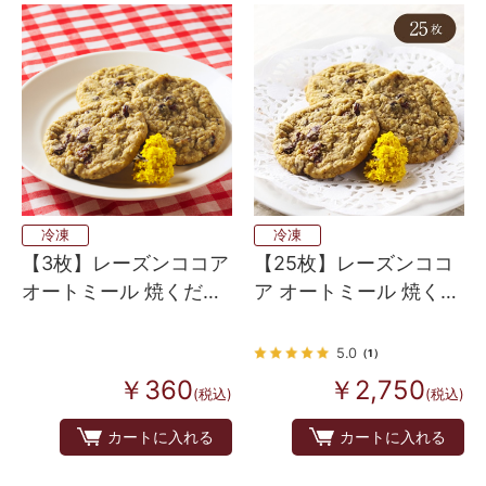
冷凍
冷凍
【3枚】レーズンココア
【25枚】レーズンココ
オートミール 焼くだけ
ア オートミール 焼くだ
ソフトクッキー生地
け ソフトクッキー生地
（アメリカンホームメ
（アメリカンホームメ
5.0
（1）
イドタイプ）
イドタイプ）
￥360
￥2,750
(税込)
(税込)
カートに入れる
カートに入れる