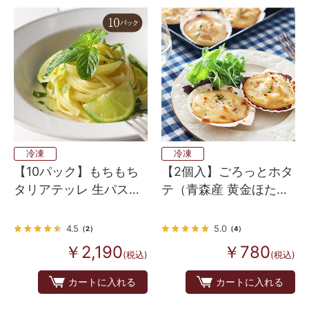
冷凍
冷凍
【10パック】もちもち
【2個入】ごろっとホタ
タリアテッレ 生パスタ
テ（青森産 黄金ほた
冷凍130ｇ
て）のコキーユ（グラ
タン）
4.5
5.0
（2）
（4）
￥2,190
￥780
(税込)
(税込)
カートに入れる
カートに入れる