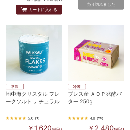
売り切れました
カートに入れる
常温
冷凍
地中海クリスタル フレ
ブレス産 ＡＯＰ発酵バ
ークソルト ナチュラル
ター 250g
5.0
4.8
（3）
（28）
￥1,620
￥2,480
(税込)
(税込)