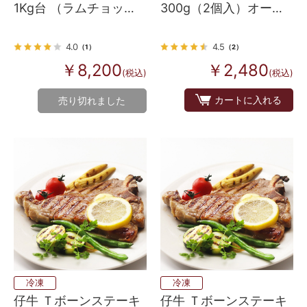
300g（2個入）オース
1Kg台 （ラムチョッ
トラリア産
プ・背脂なし）
4.5
4.0
（2）
（1）
￥2,480
￥8,200
(税込)
(税込)
カートに入れる
売り切れました
冷凍
冷凍
仔牛 Ｔボーンステーキ
仔牛 Ｔボーンステーキ