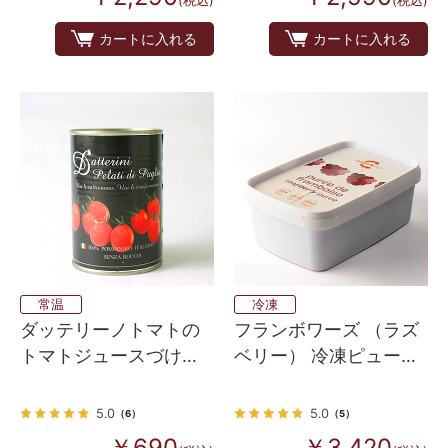
カートに入れる
カートに入れる
常温
冷凍
ダッテリーノトマトの
フランボワーズ （ラズ
トマトジュースづけ
ベリー） 冷凍ピューレ
（皮なし）400g
1kg
5.0
5.0
（6）
（5）
￥690
￥3,420