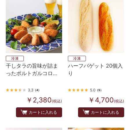
冷凍
冷凍
干しタラの旨味が詰ま
ハーフバゲット 20個入
ったポルトガルコロッ
り
ケ（パステイシュ・
デ・バカリャウ）
3.3
5.0
（4）
（5）
￥2,380
￥4,700
(税込)
(税込)
カートに入れる
カートに入れる