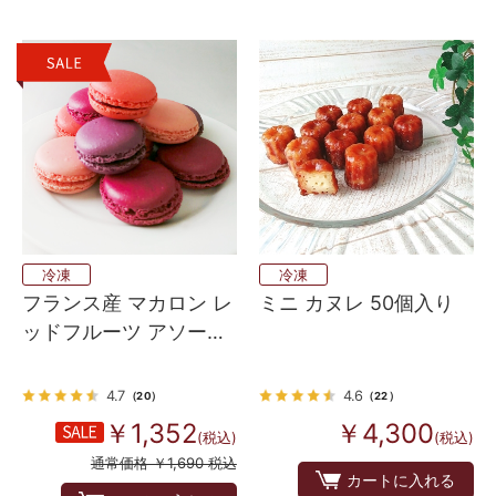
冷凍
冷凍
フランス産 マカロン レ
ミニ カヌレ 50個入り
ッドフルーツ アソート
12個 (4種×各3個）
4.7
4.6
（20）
（22）
￥1,352
￥4,300
(税込)
(税込)
通常価格 ￥1,690 税込
カートに入れる