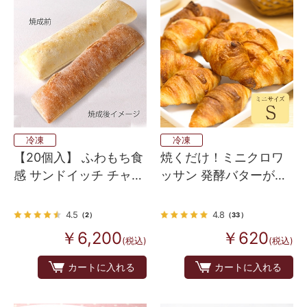
冷凍
冷凍
【20個入】 ふわもち食
焼くだけ！ミニクロワ
感 サンドイッチ チャバ
ッサン 発酵バターが香
タ 20個
るフランス産 Bake up
生地 8個入り
4.5
4.8
（2）
（33）
￥6,200
￥620
(税込)
(税込)
カートに入れる
カートに入れる