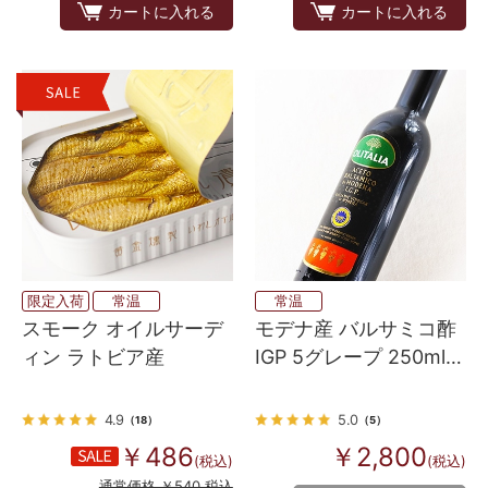
カートに入れる
カートに入れる
限定入荷
常温
常温
スモーク オイルサーデ
モデナ産 バルサミコ酢
ィン ラトビア産
IGP 5グレープ 250ml
（オリタリアブラン
ド）
4.9
5.0
（18）
（5）
￥486
￥2,800
(税込)
(税込)
通常価格 ￥540 税込