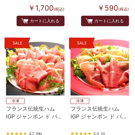
￥1,700
￥590
(税込)
(税込)
カートに入れる
カートに入れる
冷凍
冷凍
フランス伝統生ハム
フランス伝統生ハム
IGP ジャンボン ド バイ
IGP ジャンボン ド バイ
ヨンヌ 200g
ヨンヌ 50g
4.7
5.0
（13）
（1）