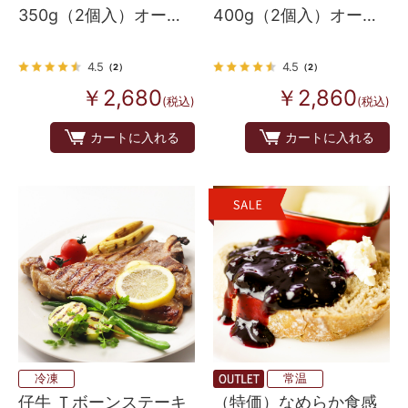
350g（2個入）オース
400g（2個入）オース
トラリア産
トラリア産
4.5
4.5
（2）
（2）
￥2,680
￥2,860
(税込)
(税込)
カートに入れる
カートに入れる
冷凍
常温
仔牛 Ｔボーンステーキ
（特価）なめらか食感