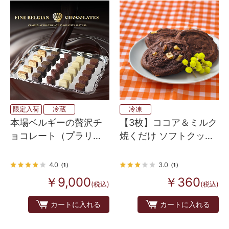
限定入荷
冷蔵
冷凍
本場ベルギーの贅沢チ
【3枚】ココア＆ミルク
ョコレート（プラリー
焼くだけ ソフトクッキ
ヌ） 5種×各5個
ー生地（アメリカンホ
ームメイドタイプ）
4.0
3.0
（1）
（1）
￥9,000
￥360
(税込)
(税込)
カートに入れる
カートに入れる