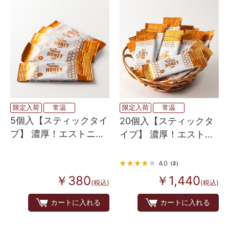
限定入荷
常温
限定入荷
常温
5個入【スティックタイ
20個入【スティックタ
プ】 濃厚！エストニア
イプ】 濃厚！エストニ
の百花はちみつ 8g×5
アの百花はちみつ
8g×20
4.0
（2）
￥380
￥1,440
(税込)
(税込)
カートに入れる
カートに入れる