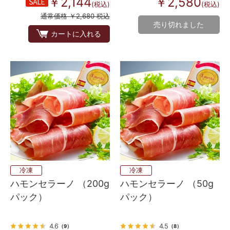
￥2,144
￥2,580
(税込)
(税込)
通常価格 ￥2,680 税込
売り切れました
カートに入れる
冷凍
冷凍
ハモンセラーノ （200g
ハモンセラーノ （50g
パック）
パック）
4.6
4.5
（9）
（8）