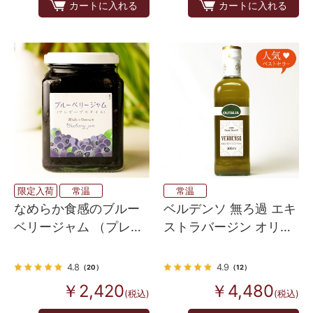
カートに入れる
カートに入れる
限定入荷
常温
常温
なめらか食感のブルー
ベルデンソ 無ろ過 エキ
ベリージャム （プレザ
ストラバージン オリー
ーブスタイル）
ブオイル 500ml オリタ
リア
4.8
4.9
（20）
（12）
￥2,420
￥4,480
(税込)
(税込)