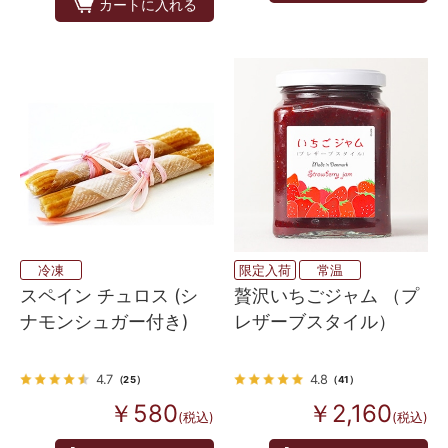
カートに入れる
冷凍
限定入荷
常温
スペイン チュロス (シ
贅沢いちごジャム （プ
ナモンシュガー付き)
レザーブスタイル）
4.7
4.8
（25）
（41）
￥580
￥2,160
(税込)
(税込)