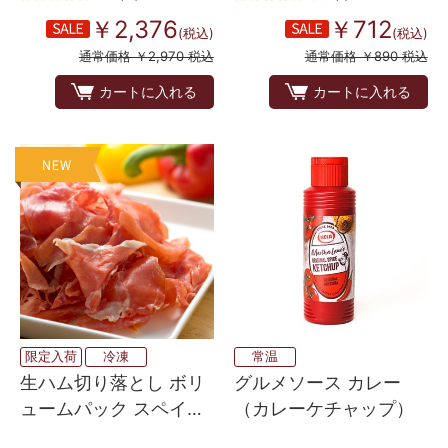
￥2,376
￥712
(税込)
(税込)
通常価格 ￥2,970 税込
通常価格 ￥890 税込
カートに入れる
カートに入れる
限定入荷
冷凍
常温
生ハム切り落とし ボリ
グルメソース カレー
ュームパック スペイン
（カレーケチャップ）
産