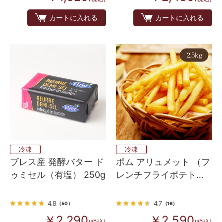
カートに入れる
カートに入れる
冷凍
冷凍
ブレス産 発酵バター ド
ポム アリュメット （フ
ゥミセル（有塩） 250g
レンチフライポテト）
2.5kg
4.8
4.7
（50）
（16）
￥2,290
￥2,590
(税込)
(税込)