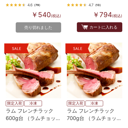
4.6
4.7
（79）
（13）
￥540
￥794
(税込)
(税込)
カートに入れる
売り切れました
限定入荷
冷凍
限定入荷
冷凍
ラム フレンチラック
ラム フレンチラック
600g台 （ラムチョッ
700g台 （ラムチョッ
プ・背脂なし）
プ・背脂なし）