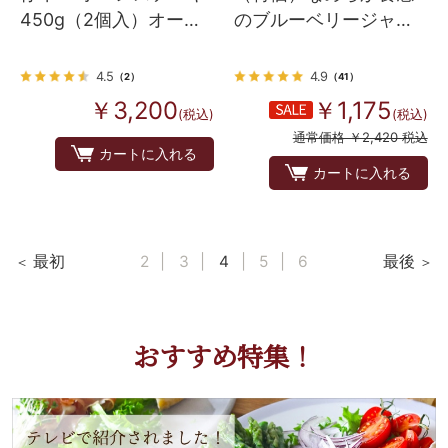
450g（2個入）オース
のブルーベリージャム
トラリア産
（プレザーブスタイ
ル）
4.5
4.9
（2）
（41）
￥3,200
￥1,175
(税込)
(税込)
通常価格 ￥2,420 税込
カートに入れる
カートに入れる
最初
2
3
4
5
6
最後
おすすめ特集！