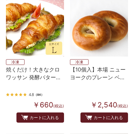
冷凍
冷凍
焼くだけ！大きなクロ
【10個入】本場 ニュー
ワッサン 発酵バターが
ヨークのプレーン ベー
香るフランス産 Bake
グル
up生地 4個入り
4.8
（84）
￥660
￥2,540
(税込)
(税込)
カートに入れる
カートに入れる