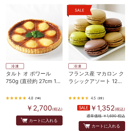
冷凍
冷凍
タルト オ ポワール
フランス産 マカロン ク
750g (直径約 27cm 10
ラシックアソート 12個
カット)
(4種各3個）
4.8
4.5
（14）
（22）
￥2,700
￥1,352
(税込)
(税込)
通常価格 ￥1,690 税込
カートに入れる
カートに入れる