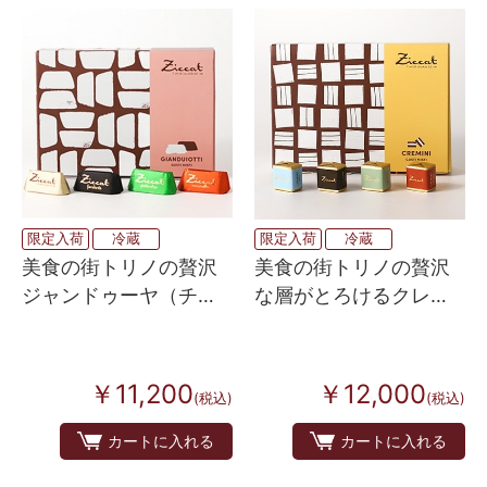
限定入荷
冷蔵
限定入荷
冷蔵
美食の街トリノの贅沢
美食の街トリノの贅沢
ジャンドゥーヤ（チョ
な層がとろけるクレミ
コレート）4種×10個
ノ（チョコレート）4種
×10個
￥11,200
￥12,000
(税込)
(税込)
カートに入れる
カートに入れる