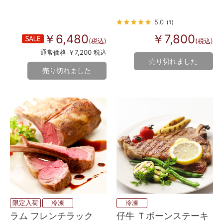
プ・背脂なし）
プ・背脂なし）
5.0
（1）
￥6,480
￥7,800
(税込)
(税込)
通常価格 ￥7,200 税込
売り切れました
売り切れました
冷凍
限定入荷
冷凍
仔牛 Ｔボーンステーキ
ラム フレンチラック