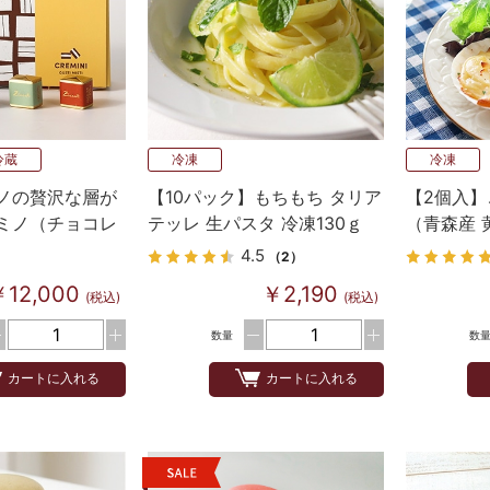
冷蔵
冷凍
冷凍
ノの贅沢な層が
【10パック】もちもち タリア
【2個入
ミノ（チョコレ
テッレ 生パスタ 冷凍130ｇ
（青森産 
0個
ーユ（グ
4.5
（2）
￥12,000
￥2,190
(税込)
(税込)
数量
数
カートに入れる
カートに入れる