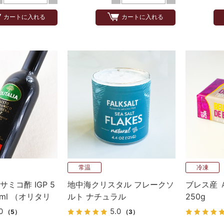
カートに入れる
カートに入れる
常温
冷凍
ミコ酢 IGP 5
地中海クリスタル フレークソ
ブレス産 
ml （オリタリ
ルト ナチュラル
250g
0
5.0
（5）
（3）