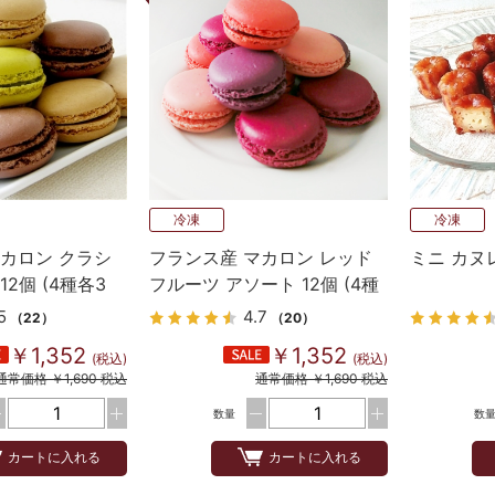
冷凍
冷凍
カロン クラシ
フランス産 マカロン レッド
ミニ カヌ
2個 (4種各3
フルーツ アソート 12個 (4種
×各3個）
5
4.7
（22）
（20）
￥1,352
￥1,352
(税込)
(税込)
通常価格 ￥1,690 税込
通常価格 ￥1,690 税込
数量
数
カートに入れる
カートに入れる