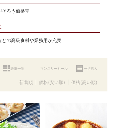
がそろう価格帯
上
などの高級食材や業務用が充実
詳細一覧
マンスリーセール
一括購入
新着順
価格(安い順)
価格(高い順)