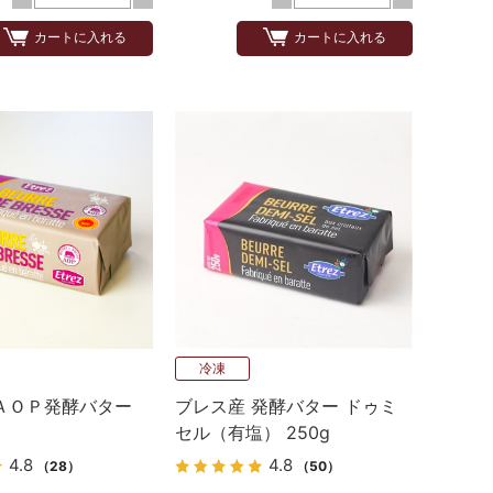
カートに入れる
カートに入れる
冷凍
ＡＯＰ発酵バター
ブレス産 発酵バター ドゥミ
セル（有塩） 250g
4.8
4.8
（28）
（50）