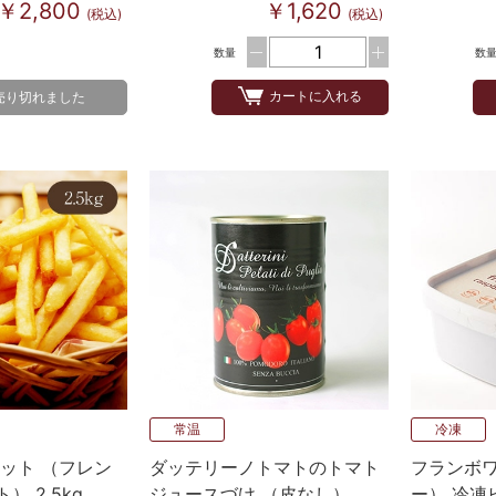
￥2,800
￥1,620
(税込)
(税込)
数量
数
カートに入れる
売り切れました
常温
冷凍
ット （フレン
ダッテリーノトマトのトマト
フランボワ
 2.5kg
ジュースづけ （皮なし）
ー） 冷凍ピ