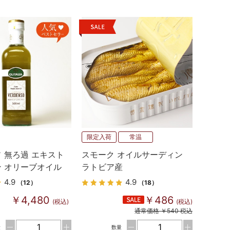
限定入荷
常温
 無ろ過 エキスト
スモーク オイルサーディン
 オリーブオイル
ラトビア産
オリタリア
4.9
4.9
（12）
（18）
￥4,480
￥486
(税込)
(税込)
通常価格 ￥540 税込
量
数量