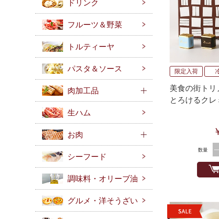
ドリンク
フルーツ＆野菜
トルティーヤ
パスタ＆ソース
限定入荷
美食の街トリ
肉加工品
とろけるクレ
ート）4種×1
生ハム
お肉
数量
シーフード
調味料・オリーブ油
グルメ・洋そうざい