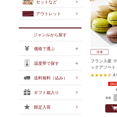
セットなど
アウトレット
ジャンルから探す
価格で選ぶ
冷凍
フランス産 マ
温度帯で探す
ックアソート 1
個）
4.
送料無料（込み）
ギフト箱入り
数量
限定入荷