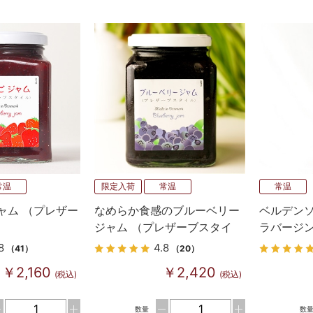
常温
限定入荷
常温
常温
ャム （プレザー
なめらか食感のブルーベリー
ベルデンソ
ジャム （プレザーブスタイ
ラバージン
ル）
500ml 
8
4.8
（41）
（20）
￥2,160
￥2,420
(税込)
(税込)
数量
数