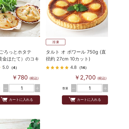
冷凍
】ごろっとホタテ
タルト オ ポワール 750g (直
黄金ほたて）のコキ
径約 27cm 10カット)
ラタン）
5.0
4.8
（4）
（14）
￥780
￥2,700
(税込)
(税込)
量
数量
カートに入れる
カートに入れる