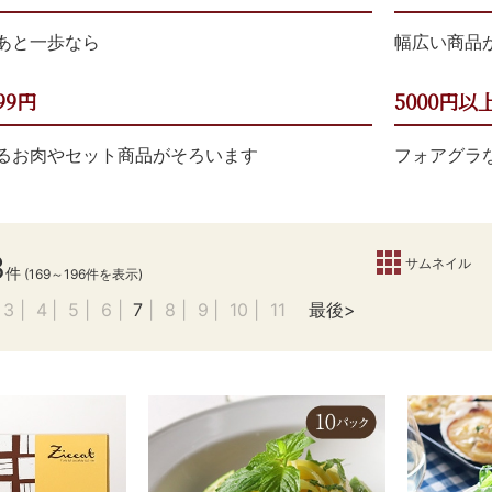
あと一歩なら
幅広い商品
99円
5000円以
るお肉やセット商品がそろいます
フォアグラ
3
サムネイル
件
(169～196件を表示)
3
4
5
6
7
8
9
10
11
最後