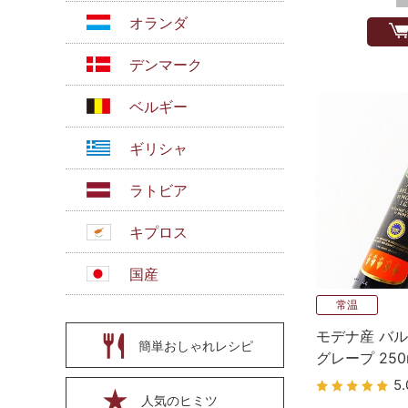
オランダ
デンマーク
ベルギー
ギリシャ
ラトビア
キプロス
国産
常温
モデナ産 バルサ
簡単おしゃれレシピ
グレープ 250
アブランド）
5.
人気のヒミツ