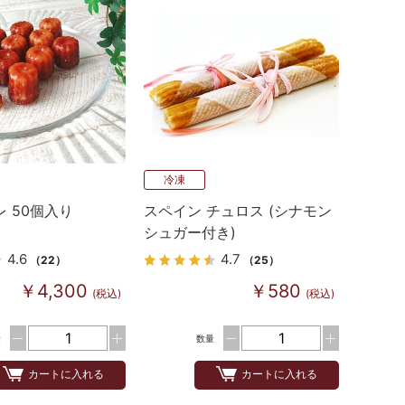
冷凍
レ 50個入り
スペイン チュロス (シナモン
シュガー付き)
4.6
4.7
（22）
（25）
￥4,300
￥580
(税込)
(税込)
量
数量
カートに入れる
カートに入れる