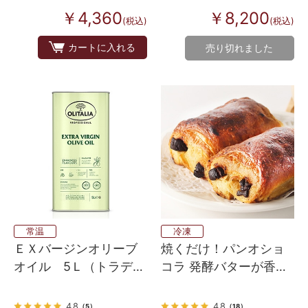
￥4,360
￥8,200
(税込)
(税込)
カートに入れる
売り切れました
常温
冷凍
ＥＸバージンオリーブ
焼くだけ！パンオショ
オイル 5Ｌ（トラディ
コラ 発酵バターが香る
ツィオナーレ）
フランス産 Bake up生
地 3個入り
4.8
4.8
（5）
（18）