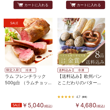
カートに入れる
カートに入れる
限定入荷
冷凍
送料込み
冷凍
ラム フレンチラック
【送料込み】欧州パン
500g台 （ラムチョッ
とこだわりのバターを
プ・背脂なし）
愉しむ欲張りセット
4.7
（69）
￥5,040
￥4,680
(税込)
(税込)