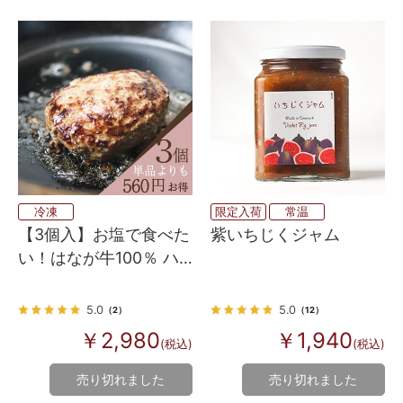
冷凍
限定入荷
常温
【3個入】お塩で食べた
紫いちじくジャム
い！はなが牛100％ ハ
ンバーグステーキ
5.0
5.0
（2）
（12）
￥2,980
￥1,940
(税込)
(税込)
売り切れました
売り切れました