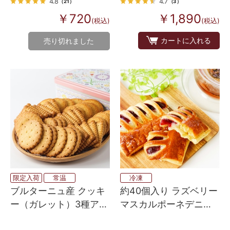
4.8
4.7
（21）
（3）
￥720
￥1,890
(税込)
(税込)
カートに入れる
売り切れました
限定入荷
常温
冷凍
ブルターニュ産 クッキ
約40個入り ラズベリー
ー（ガレット）3種アソ
マスカルポーネデニッ
ート缶（ピンク フラワ
シュ 焼くだけ