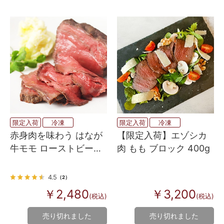
限定入荷
冷凍
限定入荷
冷凍
赤身肉を味わう はなが
【限定入荷】エゾシカ
牛モモ ローストビーフ
肉 もも ブロック 400g
150g
4.5
（2）
￥2,480
￥3,200
(税込)
(税込)
売り切れました
売り切れました