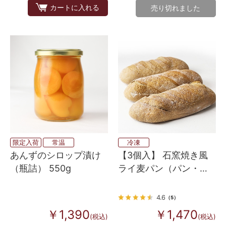
カートに入れる
売り切れました
限定入荷
常温
冷凍
あんずのシロップ漬け
【3個入】 石窯焼き風
（瓶詰） 550g
ライ麦パン（パン・
オ・セーグル）
4.6
（5）
￥1,390
￥1,470
(税込)
(税込)