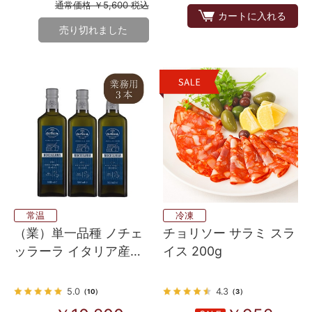
通常価格 ￥5,600 税込
カートに入れる
売り切れました
常温
冷凍
（業）単一品種 ノチェ
チョリソー サラミ スラ
ッラーラ イタリア産
イス 200g
100% EXVオリーブオイ
ル ３本入り
5.0
4.3
（10）
（3）