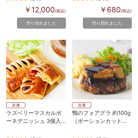
￥12,000
￥680
(税込)
(税込)
売り切れました
売り切れました
冷凍
冷凍
ラズベリーマスカルポ
鴨のフォアグラ 約100g
ーネデニッシュ 3個入
（ポーションカット済
り 焼くだけ
み）