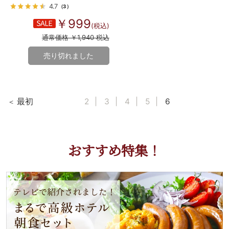
4.7
（3）
￥999
(税込)
通常価格 ￥1,940 税込
売り切れました
最初
2
3
4
5
6
おすすめ特集！