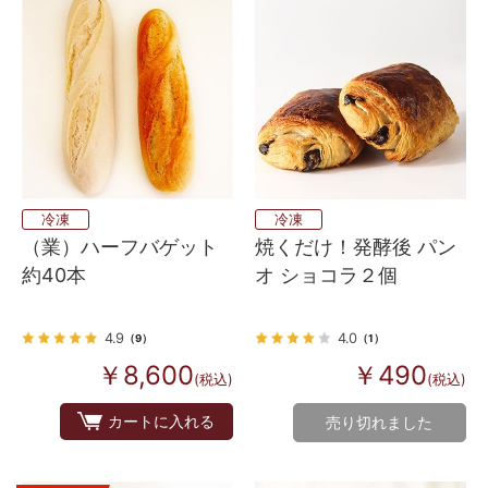
冷凍
冷凍
（業）ハーフバゲット
焼くだけ！発酵後 パン
約40本
オ ショコラ２個
4.9
4.0
（9）
（1）
￥8,600
￥490
(税込)
(税込)
カートに入れる
売り切れました