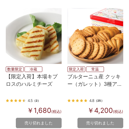
数量限定
冷蔵
限定入荷
常温
【限定入荷】本場キプ
ブルターニュ産 クッキ
ロスのハルミチーズ
ー（ガレット）3種アソ
ート缶（レッド）
4.5
4.8
（2）
（25）
￥1,680
￥4,200
(税込)
(税込)
売り切れました
売り切れました