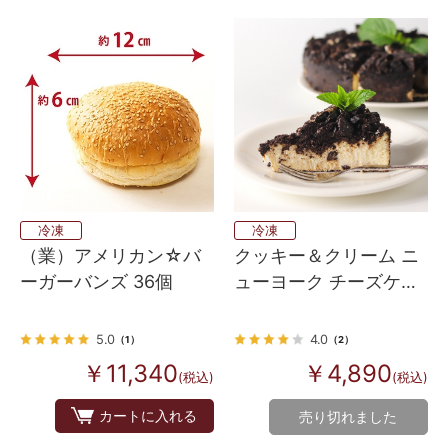
冷凍
冷凍
クッキー＆クリーム ニ
（業）アメリカン☆バ
ューヨーク チーズケー
ーガーバンズ 36個
キ （直径約20cm 12カ
ット）
4.0
5.0
（2）
（1）
￥4,890
￥11,340
(税込)
(税込)
カートに入れる
売り切れました