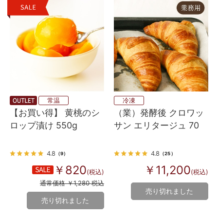
常温
冷凍
【お買い得】 黄桃のシ
（業）発酵後 クロワッ
ロップ漬け 550g
サン エリタージュ 70
4.8
4.8
（9）
（25）
￥820
￥11,200
(税込)
(税込)
通常価格 ￥1,280 税込
売り切れました
売り切れました