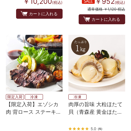
￥10,200
￥952
(税込)
(税込)
通常価格 ￥1,120 税込
カートに入れる
カートに入れる
限定入荷
冷凍
冷凍
【限定入荷】エゾシカ
肉厚の旨味 大粒ほたて
肉 背ロース ステーキカ
貝（青森産 黄金ほた
ット 400g
て） Lサイズ （1㎏）
5.0
（5）