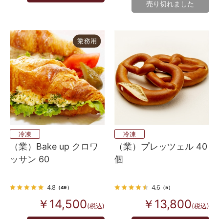
売り切れました
冷凍
冷凍
（業）Bake up クロワ
（業）プレッツェル 40
ッサン 60
個
4.8
4.6
（49）
（5）
￥14,500
￥13,800
(税込)
(税込)