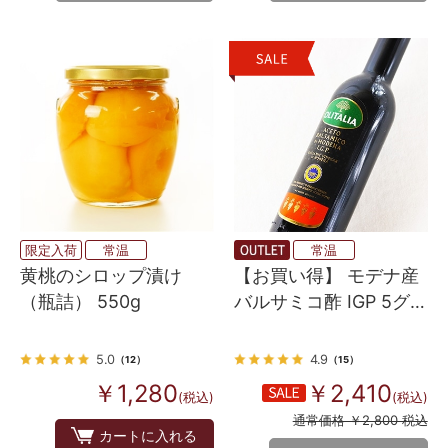
限定入荷
常温
常温
黄桃のシロップ漬け
【お買い得】 モデナ産
（瓶詰） 550g
バルサミコ酢 IGP 5グレ
ープ 250ml （オリタリ
アブランド）
5.0
4.9
（12）
（15）
￥1,280
￥2,410
(税込)
(税込)
通常価格 ￥2,800 税込
カートに入れる