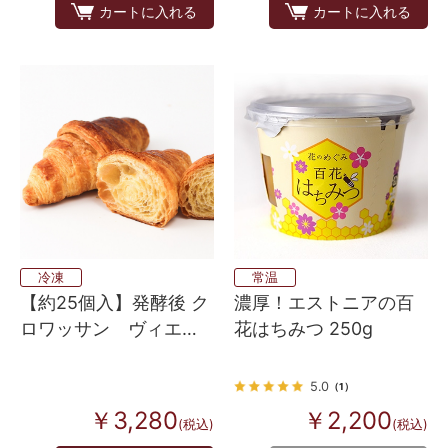
カートに入れる
カートに入れる
冷凍
常温
【約25個入】発酵後 ク
濃厚！エストニアの百
ロワッサン ヴィエノ
花はちみつ 250g
ワズリー 60
5.0
（1）
￥3,280
￥2,200
(税込)
(税込)