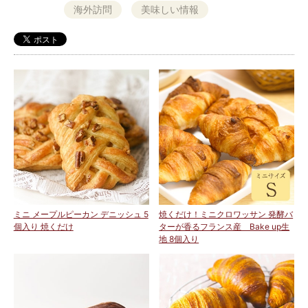
海外訪問
美味しい情報
ミニ メープルピーカン デニッシュ 5
焼くだけ！ミニクロワッサン 発酵バ
個入り 焼くだけ
ターが香るフランス産 Bake up生
地 8個入り