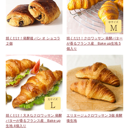
焼くだけ！発酵後 パン オ ショコラ
焼くだけ！クロワッサン 発酵バター
２個
が香るフランス産 Bake up生地 5
個入り
焼くだけ！大きなクロワッサン 発酵
エリタージュクロワッサン 3個 発酵
バターが香るフランス産 Bake up
後生地
生地 4個入り