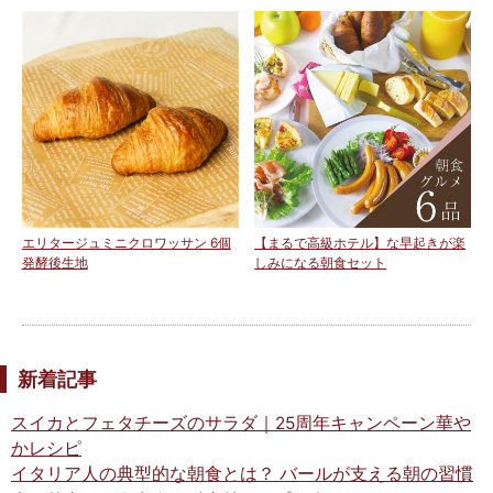
エリタージュミニクロワッサン 6個
【まるで高級ホテル】な早起きが楽
発酵後生地
しみになる朝食セット
新着記事
スイカとフェタチーズのサラダ｜25周年キャンペーン華や
かレシピ
イタリア人の典型的な朝食とは？ バールが支える朝の習慣