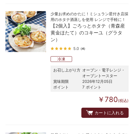
少量お求めのかたに！ミシュラン星付き店採
用のホタテ酒蒸しを使用 レンジで手軽に！
【2個入】ごろっとホタテ（青森産
黄金ほたて）のコキーユ（グラタ
ン）
5.0
（4）
冷凍
お召し上がり方
オーブン・電子レンジ・
オーブントースター
賞味期限
2026年12月05日
ポイント
7 ポイント
￥780
(税込)
カートに入れる