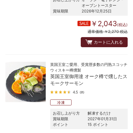
オーブントースター
賞味期限
2026年12月25日
￥2,043
(税込)
通常価格 ￥2,270 税込
カートに入れる
英国王室ご愛用、受賞歴多数の円熟スコッチ
ウィスキー樽燻製
英国王室御用達 オーク樽で燻したス
モークサーモン
4.5
（2）
冷凍
お召し上がり方
解凍するだけ
賞味期限
2027年01月31日
ポイント
15 ポイント