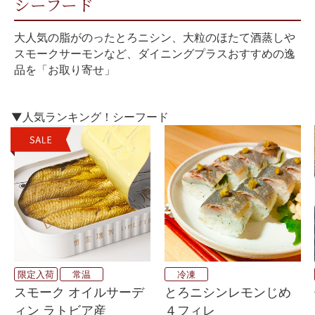
シーフード
大人気の脂がのったとろニシン、大粒のほたて酒蒸しや
スモークサーモンなど、ダイニングプラスおすすめの逸
品を「お取り寄せ」
▼人気ランキング！シーフード
限定入荷
常温
冷凍
スモーク オイルサーデ
とろニシンレモンじめ
ィン ラトビア産
４フィレ