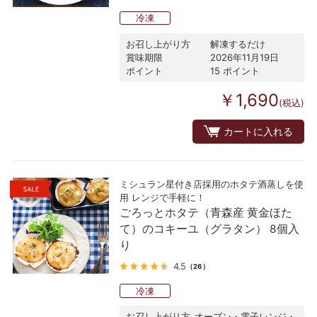
冷凍
お召し上がり方
解凍するだけ
賞味期限
2026年11月19日
ポイント
15 ポイント
￥1,690
(税込)
カートに入れる
ミシュラン星付き店採用のホタテ酒蒸しを使
用 レンジで手軽に！
ごろっとホタテ（青森産 黄金ほた
て）のコキーユ（グラタン） 8個入
り
4.5
（26）
冷凍
お召し上がり方
オーブン・電子レンジ・