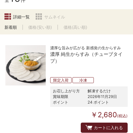
全
件
詳細一覧
サムネイル
新着順
価格(安い順)
価格(高い順)
濃厚な旨みが広がる 新感覚の生からすみ
濃厚 純生からすみ（チューブタイ
プ）
限定入荷
冷凍
お召し上がり方
解凍するだけ
賞味期限
2026年11月29日
ポイント
24 ポイント
￥2,680
(税込)
カートに入れる