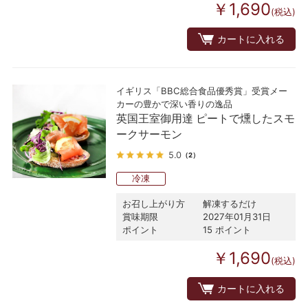
￥1,690
(税込)
カートに入れる
イギリス「BBC総合食品優秀賞」受賞メー
カーの豊かで深い香りの逸品
英国王室御用達 ピートで燻したスモ
ークサーモン
5.0
（2）
冷凍
お召し上がり方
解凍するだけ
賞味期限
2027年01月31日
ポイント
15 ポイント
￥1,690
(税込)
カートに入れる