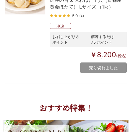
肉厚の旨味 大粒ほたて貝（青森産
黄金ほたて） Lサイズ （1㎏）
5.0
（5）
冷凍
お召し上がり方
解凍するだけ
ポイント
75 ポイント
￥8,200
(税込)
売り切れました
おすすめ特集！