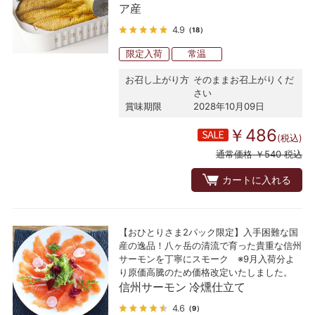
ア産
4.9
（18）
限定入荷
常温
お召し上がり方
そのままお召上がりくだ
さい
賞味期限
2028年10月09日
￥486
(税込)
通常価格 ￥540 税込
カートに入れる
【おひとりさま2パック限定】入手困難な国
産の逸品！八ヶ岳の清流で育った貴重な信州
サーモンを丁寧にスモーク ※9月入荷分よ
り原価高騰のため価格改定いたしました。
信州サーモン 冷燻仕立て
4.6
（9）