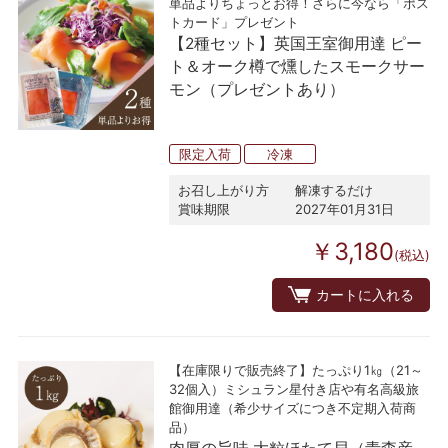
単品よりちょっとお得！さらに今なら「ポス
トカード」プレゼント
【2種セット】英国王室御用達 ピー
ト＆オーク樽で燻したスモークサー
モン（プレゼントあり）
限定入荷
冷凍
お召し上がり方
解凍するだけ
賞味期限
2027年01月31日
￥3,180
(税込)
カートに入れる
【在庫限りで販売終了】たっぷり1㎏（21～
32個入）ミシュラン星付き店や有名高級旅
館御用達（希少サイズにつき不定期入荷商
品）