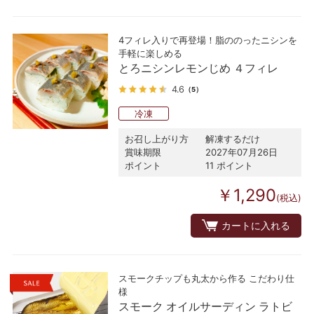
4フィレ入りで再登場！脂ののったニシンを
手軽に楽しめる
とろニシンレモンじめ ４フィレ
4.6
（5）
冷凍
お召し上がり方
解凍するだけ
賞味期限
2027年07月26日
ポイント
11 ポイント
￥1,290
(税込)
カートに入れる
スモークチップも丸太から作る こだわり仕
様
スモーク オイルサーディン ラトビ