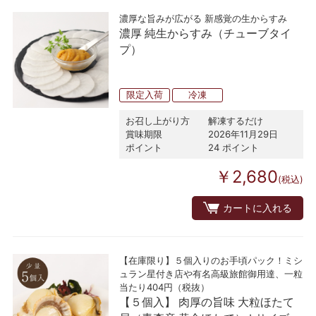
濃厚な旨みが広がる 新感覚の生からすみ
濃厚 純生からすみ（チューブタイ
プ）
限定入荷
冷凍
お召し上がり方
解凍するだけ
賞味期限
2026年11月29日
ポイント
24 ポイント
￥2,680
(税込)
カートに入れる
【在庫限り】５個入りのお手頃パック！ミシ
ュラン星付き店や有名高級旅館御用達、一粒
当たり404円（税抜）
【５個入】 肉厚の旨味 大粒ほたて