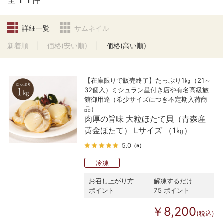
全
件
詳細一覧
サムネイル
新着順
価格(安い順)
価格(高い順)
【在庫限りで販売終了】たっぷり1㎏（21～
32個入）ミシュラン星付き店や有名高級旅
館御用達（希少サイズにつき不定期入荷商
品）
肉厚の旨味 大粒ほたて貝（青森産
黄金ほたて） Lサイズ （1㎏）
5.0
（5）
冷凍
お召し上がり方
解凍するだけ
ポイント
75 ポイント
￥8,200
(税込)