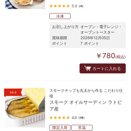
5.0
（4）
冷凍
お召し上がり方
オーブン・電子レンジ・
オーブントースター
賞味期限
2026年12月05日
ポイント
7 ポイント
￥780
(税込)
カートに入れる
スモークチップも丸太から作る こだわり仕
様
スモーク オイルサーディン ラトビ
ア産
4.9
（18）
限定入荷
常温