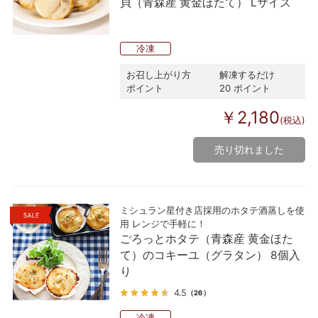
貝（青森産 黄金ほたて） Lサイズ
冷凍
お召し上がり方
解凍するだけ
ポイント
20 ポイント
￥2,180
(税込)
売り切れました
ミシュラン星付き店採用のホタテ酒蒸しを使
用 レンジで手軽に！
ごろっとホタテ（青森産 黄金ほた
て）のコキーユ（グラタン） 8個入
り
4.5
（26）
冷凍