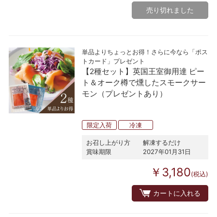
売り切れました
単品よりちょっとお得！さらに今なら「ポス
トカード」プレゼント
【2種セット】英国王室御用達 ピー
ト＆オーク樽で燻したスモークサー
モン（プレゼントあり）
限定入荷
冷凍
お召し上がり方
解凍するだけ
賞味期限
2027年01月31日
￥3,180
(税込)
カートに入れる