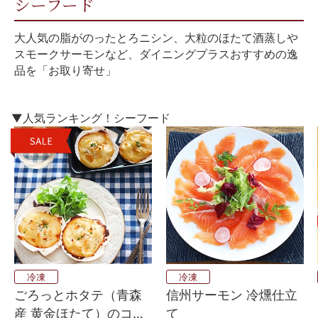
シーフード
大人気の脂がのったとろニシン、大粒のほたて酒蒸しや
スモークサーモンなど、ダイニングプラスおすすめの逸
品を「お取り寄せ」
▼人気ランキング！シーフード
冷凍
冷凍
ごろっとホタテ（青森
信州サーモン 冷燻仕立
産 黄金ほたて）のコキ
て