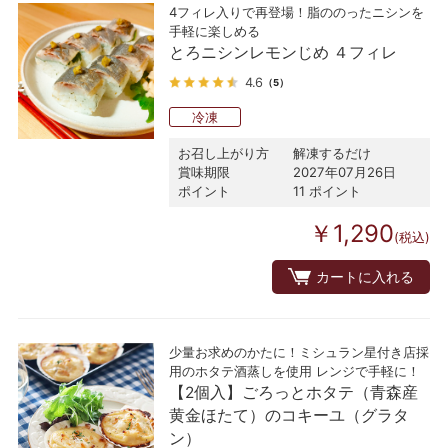
4フィレ入りで再登場！脂ののったニシンを
手軽に楽しめる
とろニシンレモンじめ ４フィレ
4.6
（5）
冷凍
お召し上がり方
解凍するだけ
賞味期限
2027年07月26日
ポイント
11 ポイント
￥1,290
(税込)
カートに入れる
少量お求めのかたに！ミシュラン星付き店採
用のホタテ酒蒸しを使用 レンジで手軽に！
【2個入】ごろっとホタテ（青森産
黄金ほたて）のコキーユ（グラタ
ン）