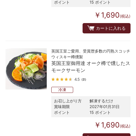
ポイント
15 ポイント
￥1,690
(税込)
カートに入れる
英国王室ご愛用、受賞歴多数の円熟スコッチ
ウィスキー樽燻製
英国王室御用達 オーク樽で燻したス
モークサーモン
4.5
（2）
冷凍
お召し上がり方
解凍するだけ
賞味期限
2027年01月31日
ポイント
15 ポイント
￥1,690
(税込)