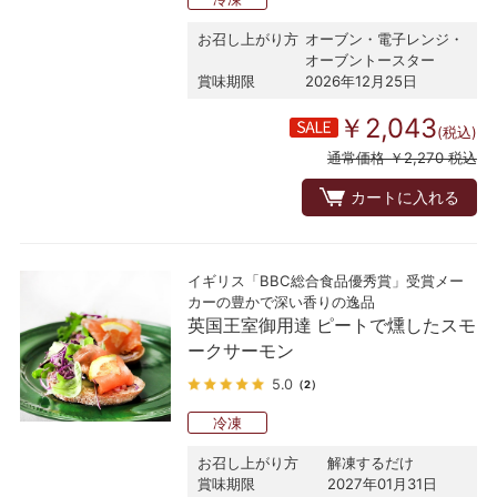
お召し上がり方
オーブン・電子レンジ・
オーブントースター
賞味期限
2026年12月25日
￥2,043
(税込)
通常価格 ￥2,270 税込
カートに入れる
イギリス「BBC総合食品優秀賞」受賞メー
カーの豊かで深い香りの逸品
英国王室御用達 ピートで燻したスモ
ークサーモン
5.0
（2）
冷凍
お召し上がり方
解凍するだけ
賞味期限
2027年01月31日