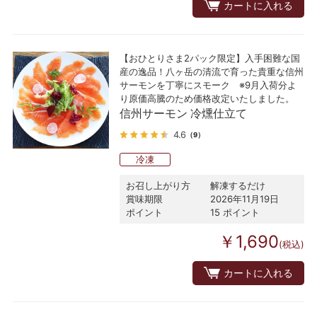
カートに入れる
【おひとりさま2パック限定】入手困難な国
産の逸品！八ヶ岳の清流で育った貴重な信州
サーモンを丁寧にスモーク ※9月入荷分よ
り原価高騰のため価格改定いたしました。
信州サーモン 冷燻仕立て
4.6
（9）
冷凍
お召し上がり方
解凍するだけ
賞味期限
2026年11月19日
ポイント
15 ポイント
￥1,690
(税込)
カートに入れる